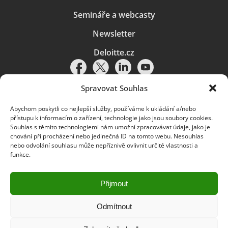
Semináře a webcasty
Newsletter
Deloitte.cz
Spravovat Souhlas
Abychom poskytli co nejlepší služby, používáme k ukládání a/nebo
Pravidla používání
|
Ochrana osobních údajů
|
Soubory cookies
|
přístupu k informacím o zařízení, technologie jako jsou soubory cookies.
Deloitte.cz
Souhlas s těmito technologiemi nám umožní zpracovávat údaje, jako je
chování při procházení nebo jedinečná ID na tomto webu. Nesouhlas
© 2026. Více informací najdete v
Pravidlech používání
.
nebo odvolání souhlasu může nepříznivě ovlivnit určité vlastnosti a
funkce.
Deloitte označuje jednu či více společností globální sítě členských
společností Deloitte Touche Tohmatsu Limited („DTTL“) a jejich dceřiné
a přidružené subjekty (souhrnně „organizace Deloitte“). Společnost DTTL
(rovněž označovaná jako „Deloitte Global“) a každá z jejích členských
Přijmout
společností a jejich přidružených subjektů je samostatným a nezávislým
právním subjektem, který není oprávněn zavazovat nebo přijímat závazky
za jinou z těchto členských společností a jejich přidružených subjektů ve
Odmítnout
vztahu k třetím stranám. Společnost DTTL a každá členská společnost
a přidružený subjekt nese odpovědnost pouze za své vlastní jednání či