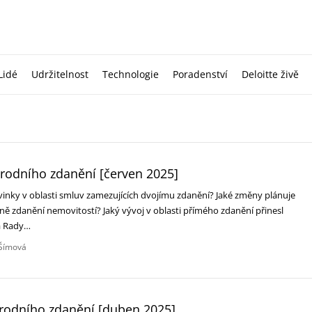
Lidé
Udržitelnost
Technologie
Poradenství
Deloitte živě
rodního zdanění [červen 2025]‎
vinky v oblasti smluv zamezujících dvojímu zdanění? Jaké změny plánuje
ně zdanění nemovitostí? Jaký vývoj v oblasti přímého zdanění přinesl
ma Rady…
Šímová
árodního zdanění [duben 2025]