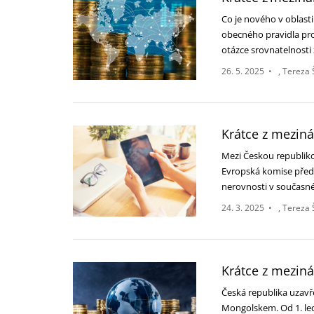
Co je nového v oblast
obecného pravidla pro
otázce srovnatelnost
26. 5. 2025
•
Tereza 
Krátce z mezin
Mezi Českou republiko
Evropská komise předs
nerovnosti v součas
24. 3. 2025
•
Tereza 
Krátce z mezin
Česká republika uzav
Mongolskem. Od 1. led