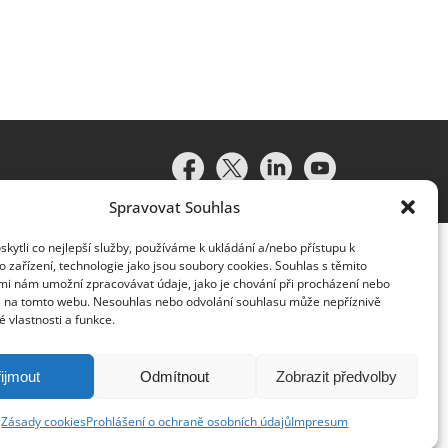
Spravovat Souhlas
ytli co nejlepší služby, používáme k ukládání a/nebo přístupu k
 zařízení, technologie jako jsou soubory cookies. Souhlas s těmito
mi nám umožní zpracovávat údaje, jako je chování při procházení nebo
D na tomto webu. Nesouhlas nebo odvolání souhlasu může nepříznivě
té vlastnosti a funkce.
idružené subjekty (souhrnně „organizace Deloitte“). Společnost
vislým právním subjektem, který není oprávněn zavazovat nebo
lenská společnost a přidružený subjekt nese odpovědnost pouze
ijmout
Odmítnout
Zobrazit předvolby
y klientům neposkytuje. Více informací najdete na adrese
Zásady cookies
Prohlášení o ochraně osobních údajů
Impresum