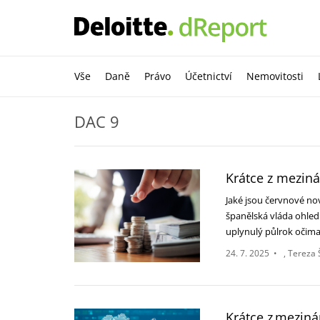
Vše
Daně
Právo
Účetnictví
Nemovitosti
DAC 9
Krátce z meziná
Jaké jsou červnové no
‎španělská vláda ohled
‎uplynulý půlrok oči
24. 7. 2025
•
Tereza 
Krátce z mezin