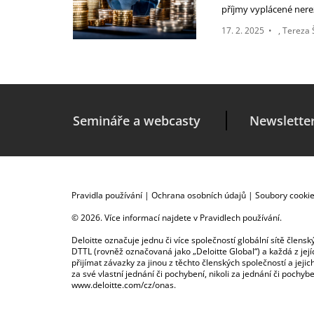
příjmy vyplácené ner
17. 2. 2025
•
Tereza 
Semináře a webcasty
Newslette
Pravidla používání
|
Ochrana osobních údajů
|
Soubory cooki
© 2026. Více informací najdete v
Pravidlech používání
.
Deloitte označuje jednu či více společností globální sítě člen
DTTL (rovněž označovaná jako „Deloitte Global“) a každá z je
přijímat závazky za jinou z těchto členských společností a je
za své vlastní jednání či pochybení, nikoli za jednání či poch
www.deloitte.com/cz/onas
.