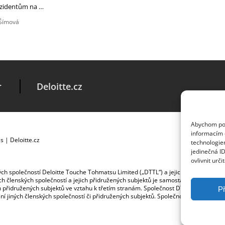
ezidentům na …
Šímová
r
Deloitte.cz
Abychom posk
informacím o
es
|
Deloitte.cz
technologie
jedinečná I
ovlivnit urči
ských společností Deloitte Touche Tohmatsu Limited („DTTL“) a jejich dceřiné a př
jích členských společností a jejich přidružených subjektů je samostatným a nezá
jich přidružených subjektů ve vztahu k třetím stranám. Společnost DTTL a každá č
Př
ybení jiných členských společností či přidružených subjektů. Společnost DTTL služb