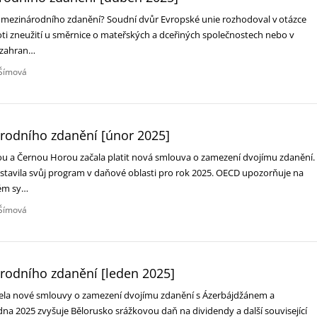
i mezinárodního zdanění? Soudní dvůr Evropské unie rozhodoval v otázce
ti zneužití u směrnice o mateřských a dceřiných společnostech nebo v
i zahran…
Šímová
árodního zdanění [únor 2025]
u a Černou Horou začala platit nová smlouva o zamezení dvojímu zdanění.
tavila svůj program v daňové oblasti pro rok 2025‎. OECD upozorňuje na
ném sy…
Šímová
árodního zdanění [leden 2025]
řela nové smlouvy o zamezení dvojímu zdanění s Ázerbájdžánem a
na 2025 zvyšuje Bělorusko srážkovou daň na dividendy a další související