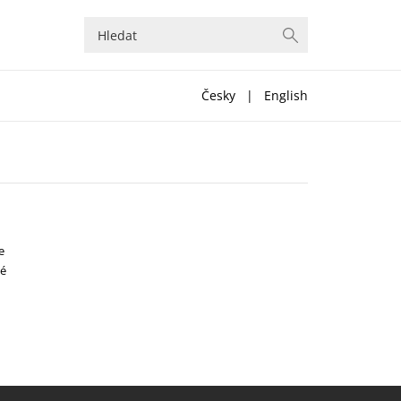
Česky
|
English
e
ké