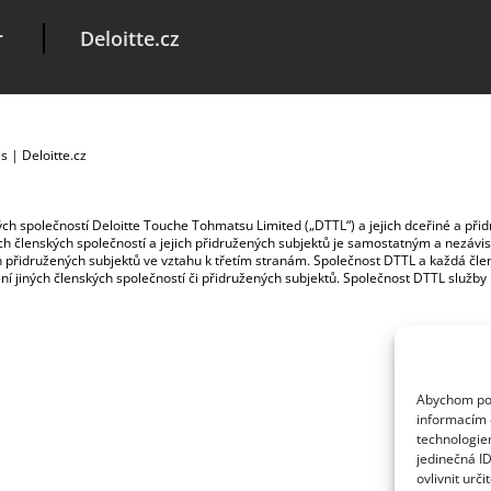
r
Deloitte.cz
es
|
Deloitte.cz
ských společností Deloitte Touche Tohmatsu Limited („DTTL“) a jejich dceřiné a př
jích členských společností a jejich přidružených subjektů je samostatným a nezá
jich přidružených subjektů ve vztahu k třetím stranám. Společnost DTTL a každá č
ybení jiných členských společností či přidružených subjektů. Společnost DTTL služb
Abychom posk
informacím o
technologie
jedinečná I
ovlivnit urči