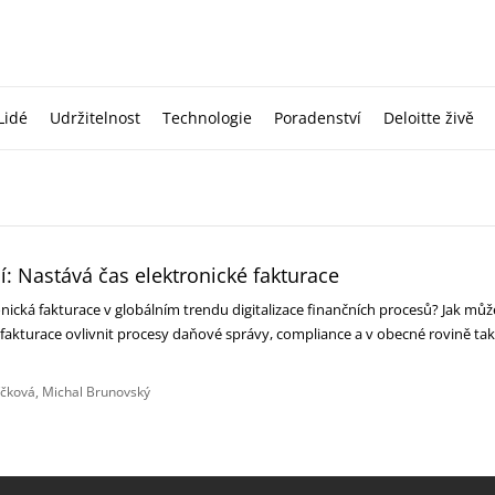
Lidé
Udržitelnost
Technologie
Poradenství
Deloitte živě
ní: Nastává čas elektronické fakturace
ronická fakturace v globálním trendu digitalizace finančních procesů? Jak můž
 fakturace ovlivnit procesy daňové správy, compliance a v obecné rovině ta
íčková
Michal Brunovský