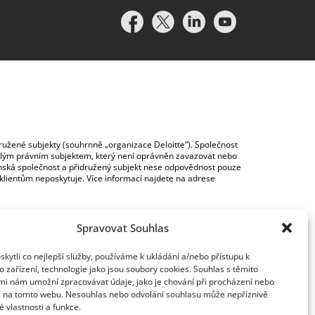
idružené subjekty (souhrnně „organizace Deloitte“). Společnost
vislým právním subjektem, který není oprávněn zavazovat nebo
lenská společnost a přidružený subjekt nese odpovědnost pouze
y klientům neposkytuje. Více informací najdete na adrese
Spravovat Souhlas
ytli co nejlepší služby, používáme k ukládání a/nebo přístupu k
 zařízení, technologie jako jsou soubory cookies. Souhlas s těmito
mi nám umožní zpracovávat údaje, jako je chování při procházení nebo
D na tomto webu. Nesouhlas nebo odvolání souhlasu může nepříznivě
té vlastnosti a funkce.