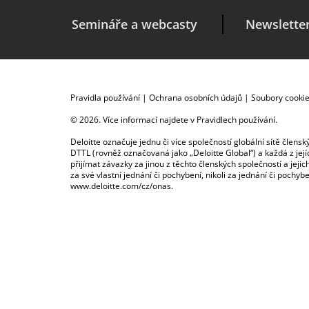
Semináře a webcasty
Newslette
Pravidla používání
|
Ochrana osobních údajů
|
Soubory cooki
© 2026. Více informací najdete v
Pravidlech používání
.
Deloitte označuje jednu či více společností globální sítě člen
DTTL (rovněž označovaná jako „Deloitte Global“) a každá z je
přijímat závazky za jinou z těchto členských společností a je
za své vlastní jednání či pochybení, nikoli za jednání či poch
www.deloitte.com/cz/onas
.