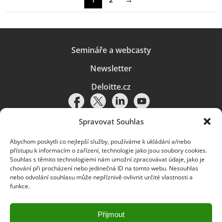
Semináře a webcasty
Newsletter
Deloitte.cz
Spravovat Souhlas
Abychom poskytli co nejlepší služby, používáme k ukládání a/nebo
Pravidla používání
|
Ochrana osobních údajů
|
Soubory cookies
|
přístupu k informacím o zařízení, technologie jako jsou soubory cookies.
Deloitte.cz
Souhlas s těmito technologiemi nám umožní zpracovávat údaje, jako je
chování při procházení nebo jedinečná ID na tomto webu. Nesouhlas
© 2026. Více informací najdete v
Pravidlech používání
.
nebo odvolání souhlasu může nepříznivě ovlivnit určité vlastnosti a
funkce.
Deloitte označuje jednu či více společností globální sítě členských
společností Deloitte Touche Tohmatsu Limited („DTTL“) a jejich dceřiné
a přidružené subjekty (souhrnně „organizace Deloitte“). Společnost DTTL
(rovněž označovaná jako „Deloitte Global“) a každá z jejích členských
Přijmout
společností a jejich přidružených subjektů je samostatným a nezávislým