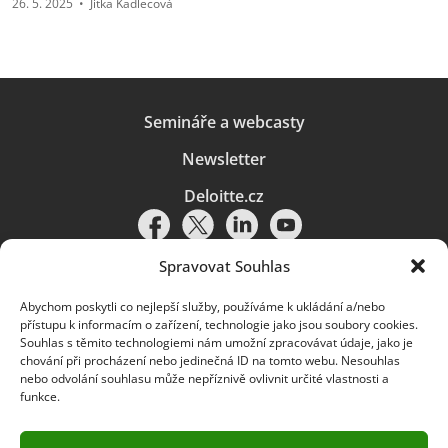
26. 5. 2025
•
Jitka Kadlecová
Semináře a webcasty
Newsletter
Deloitte.cz
Spravovat Souhlas
Abychom poskytli co nejlepší služby, používáme k ukládání a/nebo
Pravidla používání
|
Ochrana osobních údajů
|
Soubory cookies
|
přístupu k informacím o zařízení, technologie jako jsou soubory cookies.
Deloitte.cz
Souhlas s těmito technologiemi nám umožní zpracovávat údaje, jako je
chování při procházení nebo jedinečná ID na tomto webu. Nesouhlas
© 2026. Více informací najdete v
Pravidlech používání
.
nebo odvolání souhlasu může nepříznivě ovlivnit určité vlastnosti a
funkce.
Deloitte označuje jednu či více společností globální sítě členských
společností Deloitte Touche Tohmatsu Limited („DTTL“) a jejich dceřiné
a přidružené subjekty (souhrnně „organizace Deloitte“). Společnost DTTL
(rovněž označovaná jako „Deloitte Global“) a každá z jejích členských