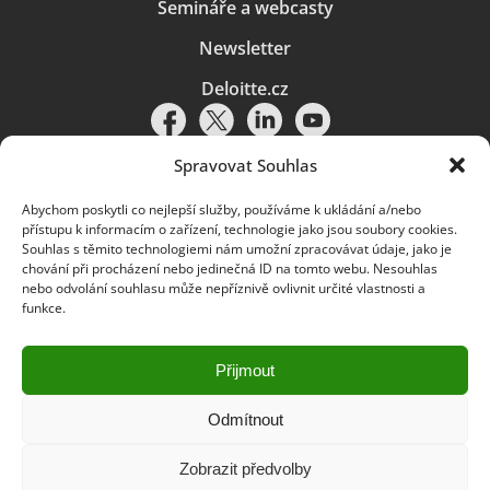
Semináře a webcasty
Newsletter
Deloitte.cz
Spravovat Souhlas
Abychom poskytli co nejlepší služby, používáme k ukládání a/nebo
Pravidla používání
|
Ochrana osobních údajů
|
Soubory cookies
|
přístupu k informacím o zařízení, technologie jako jsou soubory cookies.
Deloitte.cz
Souhlas s těmito technologiemi nám umožní zpracovávat údaje, jako je
chování při procházení nebo jedinečná ID na tomto webu. Nesouhlas
© 2026. Více informací najdete v
Pravidlech používání
.
nebo odvolání souhlasu může nepříznivě ovlivnit určité vlastnosti a
funkce.
Deloitte označuje jednu či více společností globální sítě členských
společností Deloitte Touche Tohmatsu Limited („DTTL“) a jejich dceřiné
a přidružené subjekty (souhrnně „organizace Deloitte“). Společnost DTTL
(rovněž označovaná jako „Deloitte Global“) a každá z jejích členských
Přijmout
společností a jejich přidružených subjektů je samostatným a nezávislým
právním subjektem, který není oprávněn zavazovat nebo přijímat závazky
za jinou z těchto členských společností a jejich přidružených subjektů ve
Odmítnout
vztahu k třetím stranám. Společnost DTTL a každá členská společnost
a přidružený subjekt nese odpovědnost pouze za své vlastní jednání či
Zobrazit předvolby
pochybení, nikoli za jednání či pochybení jiných členských společností či
přidružených subjektů. Společnost DTTL služby klientům neposkytuje. Více