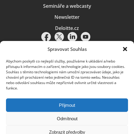
Semináře a webcasty
Newsletter
Deloitte.cz
Spravovat Souhlas
Abychom poskytli co nejlepší služby, používáme k ukládání a/nebo
Pravidla používání
|
Ochrana osobních údajů
|
Soubory cookies
|
přístupu k informacím o zařízení, technologie jako jsou soubory cookies.
Deloitte.cz
Souhlas s těmito technologiemi nám umožní zpracovávat údaje, jako je
chování při procházení nebo jedinečná ID na tomto webu. Nesouhlas
© 2026. Více informací najdete v
Pravidlech používání
.
nebo odvolání souhlasu může nepříznivě ovlivnit určité vlastnosti a
funkce.
Deloitte označuje jednu či více společností globální sítě členských
společností Deloitte Touche Tohmatsu Limited („DTTL“) a jejich dceřiné
a přidružené subjekty (souhrnně „organizace Deloitte“). Společnost DTTL
(rovněž označovaná jako „Deloitte Global“) a každá z jejích členských
Přijmout
společností a jejich přidružených subjektů je samostatným a nezávislým
právním subjektem, který není oprávněn zavazovat nebo přijímat závazky
za jinou z těchto členských společností a jejich přidružených subjektů ve
Odmítnout
vztahu k třetím stranám. Společnost DTTL a každá členská společnost
a přidružený subjekt nese odpovědnost pouze za své vlastní jednání či
Zobrazit předvolby
pochybení, nikoli za jednání či pochybení jiných členských společností či