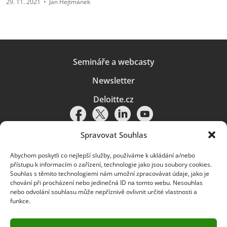
29. 11. 2021
•
Jan Hejtmánek
Semináře a webcasty
Newsletter
Deloitte.cz
Spravovat Souhlas
Abychom poskytli co nejlepší služby, používáme k ukládání a/nebo
Pravidla používání
|
Ochrana osobních údajů
|
Soubory cookies
|
přístupu k informacím o zařízení, technologie jako jsou soubory cookies.
Deloitte.cz
Souhlas s těmito technologiemi nám umožní zpracovávat údaje, jako je
chování při procházení nebo jedinečná ID na tomto webu. Nesouhlas
© 2026. Více informací najdete v
Pravidlech používání
.
nebo odvolání souhlasu může nepříznivě ovlivnit určité vlastnosti a
funkce.
Deloitte označuje jednu či více společností globální sítě členských
společností Deloitte Touche Tohmatsu Limited („DTTL“) a jejich dceřiné
a přidružené subjekty (souhrnně „organizace Deloitte“). Společnost DTTL
(rovněž označovaná jako „Deloitte Global“) a každá z jejích členských