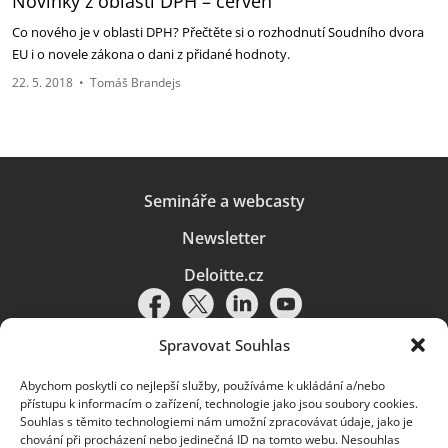
Novinky z oblasti DPH – červen
Co nového je v oblasti DPH? Přečtěte si o rozhodnutí Soudního dvora
EU i o novele zákona o dani z přidané hodnoty.
22. 5. 2018
•
Tomáš Brandejs
Semináře a webcasty
Newsletter
Deloitte.cz
Spravovat Souhlas
Abychom poskytli co nejlepší služby, používáme k ukládání a/nebo
Pravidla používání
|
Ochrana osobních údajů
|
Soubory cookies
|
přístupu k informacím o zařízení, technologie jako jsou soubory cookies.
Deloitte.cz
Souhlas s těmito technologiemi nám umožní zpracovávat údaje, jako je
chování při procházení nebo jedinečná ID na tomto webu. Nesouhlas
© 2026. Více informací najdete v
Pravidlech používání
.