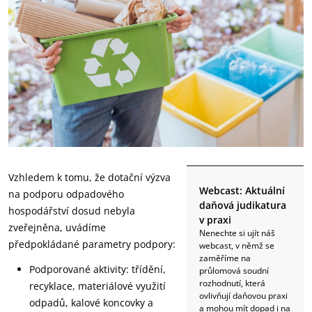
Vzhledem k tomu, že dotační výzva
Webcast: Aktuální
na podporu odpadového
daňová judikatura
hospodářství dosud nebyla
v praxi
zveřejněna, uvádíme
Nenechte si ujít náš
předpokládané parametry podpory:
webcast, v němž se
zaměříme na
Podporované aktivity: třídění,
průlomová soudní
rozhodnutí, která
recyklace, materiálové využití
ovlivňují daňovou praxi
odpadů, kalové koncovky a
a mohou mít dopad i na