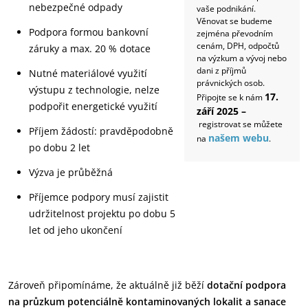
nebezpečné odpady
vaše podnikání.
Věnovat se budeme
Podpora formou bankovní
zejména převodním
cenám, DPH, odpočtů
záruky a max. 20 % dotace
na výzkum a vývoj nebo
dani z příjmů
Nutné materiálové využití
právnických osob.
výstupu z technologie, nelze
17.
Připojte se k nám
podpořit energetické využití
září 2025 –
registrovat se můžete
Příjem žádostí: pravděpodobně
našem webu
na
.
po dobu 2 let
Výzva je průběžná
Příjemce podpory musí zajistit
udržitelnost projektu po dobu 5
let od jeho ukončení
Zároveň připomínáme, že aktuálně již běží
dotační podpora
na průzkum potenciálně kontaminovaných lokalit a sanace