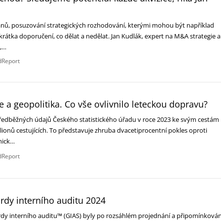
ánů, posuzování strategických rozhodování, kterými mohou být například
rátka doporučení, co dělat a nedělat. Jan Kudlák, expert na M&A strategie a
e,…
dReport
a geopolitika. Co vše ovlivnilo leteckou dopravu?
předběžných údajů Českého statistického úřadu v roce 2023 ke svým cestám
lionů cestujících. To představuje zhruba dvacetiprocentní pokles oproti
mick…
dReport
rdy interního auditu 2024
dy interního auditu™ (GIAS) byly po rozsáhlém projednání a připomínkován