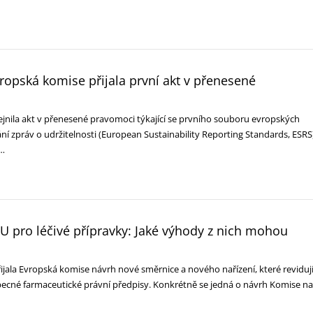
vropská komise přijala první akt v přenesené
jnila akt v přenesené pravomoci týkající se prvního souboru evropských
í zpráv o udržitelnosti (European Sustainability Reporting Standards, ESRS)
m…
U pro léčivé přípravky: Jaké výhody z nich mohou
ijala Evropská komise návrh nové směrnice a nového nařízení, které reviduj
 obecné farmaceutické právní předpisy. Konkrétně se jedná o návrh Komise na