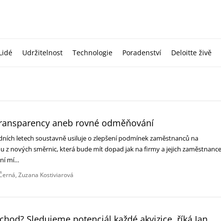
Lidé
Udržitelnost
Technologie
Poradenství
Deloitte živě
Transparency aneb rovné odměňování
dních letech soustavně usiluje o zlepšení podmínek zaměstnanců na
u z nových směrnic, která bude mít dopad jak na firmy a jejich zaměstnance
vní mí…
Černá
Zuzana Kostiviarová
chod? Sledujeme potenciál každé akvizice, říká Jan