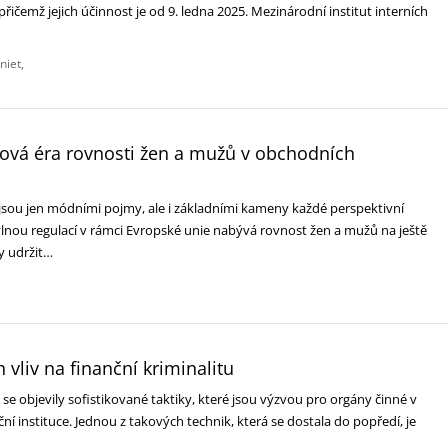
přičemž jejich účinnost je od 9. ledna 2025. Mezinárodní institut interních
niet
ová éra rovnosti žen a mužů v obchodních
ejsou jen módními pojmy, ale i základními kameny každé perspektivní
vlnou regulací v rámci Evropské unie nabývá rovnost žen a mužů na ještě
y udržit…
ch vliv na finanční kriminalitu
ě se objevily sofistikované taktiky, které jsou výzvou pro orgány činné v
ční instituce. Jednou z takových technik, která se dostala do popředí, je