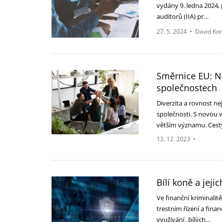
vydány 9. ledna 2024, 
auditorů (IIA) pr…
27. 5. 2024
•
David Kor
Směrnice EU: N
společnostech
Diverzita a rovnost n
společnosti. S novou 
větším významu. Cest
13. 12. 2023
•
Bílí koně a jeji
Ve finanční kriminalit
trestním řízení a finan
využívání „bílých…