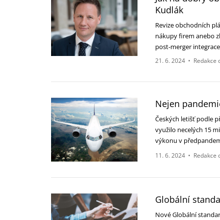
Kudlák
Revize obchodních pl
nákupy firem anebo zk
post-merger integrac
21. 6. 2024
•
Redakce 
Nejen pandemie 
Českých letišť podle 
využilo necelých 15 mi
výkonu v předpande
11. 6. 2024
•
Redakce 
Globální standa
Nové Globální standar