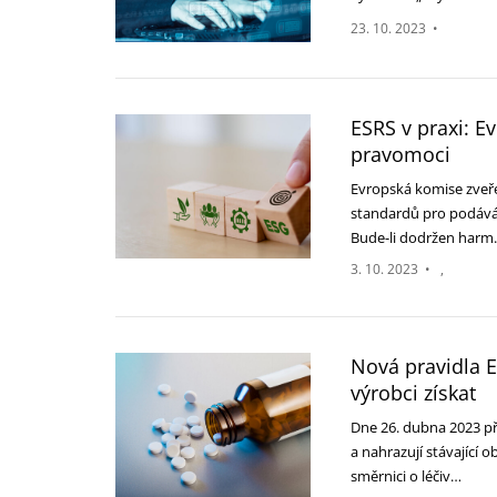
23. 10. 2023
•
ESRS v praxi: E
pravomoci
Evropská komise zveře
standardů pro podáván
Bude-li dodržen har
3. 10. 2023
•
Nová pravidla E
výrobci získat
Dne 26. dubna 2023 př
a nahrazují stávající
směrnici o léčiv…