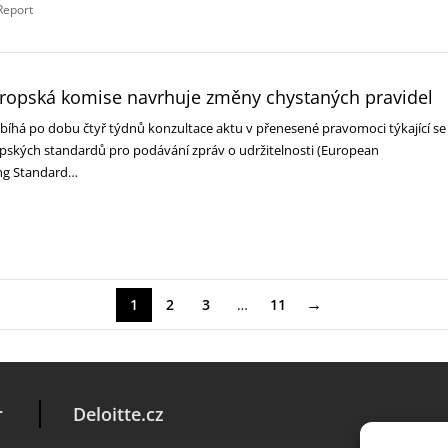
Report
Evropská komise navrhuje změny chystaných pravidel
bíhá po dobu čtyř týdnů konzultace aktu v přenesené pravomoci týkající se
pských standardů pro podávání zpráv o udržitelnosti (European
ing Standard…
→
1
2
3
…
11
r
Deloitte.cz