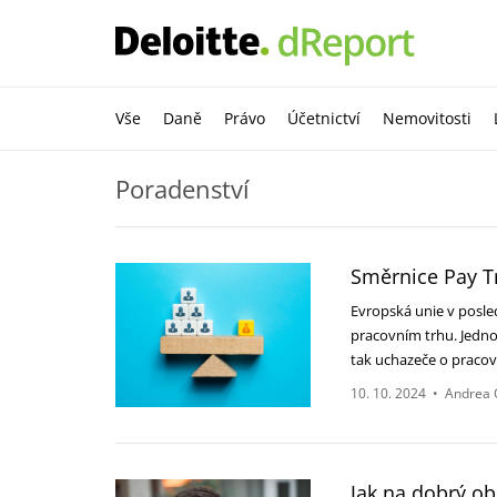
Vše
Daně
Právo
Účetnictví
Nemovitosti
Poradenství
Směrnice Pay 
Evropská unie v posle
pracovním trhu. Jedno
tak uchazeče o praco
10. 10. 2024
•
Andrea 
Jak na dobrý ob