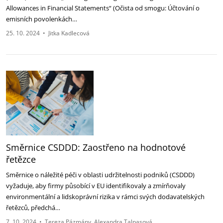
Allowances in Financial Statements“ (Očista od smogu: Účtování o
emisních povolenkách…
25. 10. 2024
•
Jitka Kadlecová
Směrnice CSDDD: Zaostřeno na hodnotové
řetězce
Směrnice o náležité péči v oblasti udržitelnosti podniků (CSDDD)
vyžaduje, aby firmy působící v EU identifikovaly a zmírňovaly
environmentální a lidskoprávní rizika v rámci svých dodavatelských
řetězců, předchá…
7. 10. 2024
•
Tereza Pázmány
Alexandra Talpasová