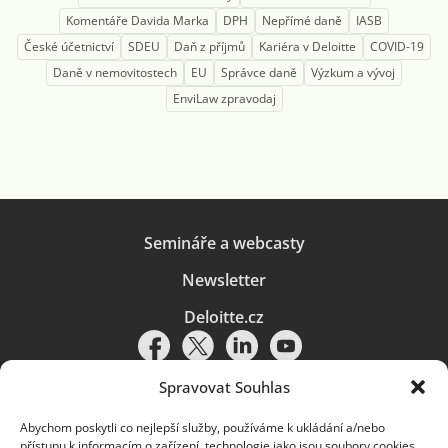
Komentáře Davida Marka
DPH
Nepřímé daně
IASB
České účetnictví
SDEU
Daň z příjmů
Kariéra v Deloitte
COVID-19
Daně v nemovitostech
EU
Správce daně
Výzkum a vývoj
EnviLaw zpravodaj
Semináře a webcasty
Newsletter
Deloitte.cz
Spravovat Souhlas
Abychom poskytli co nejlepší služby, používáme k ukládání a/nebo
Pravidla používání
|
Ochrana osobních údajů
|
Soubory cookies
|
přístupu k informacím o zařízení, technologie jako jsou soubory cookies.