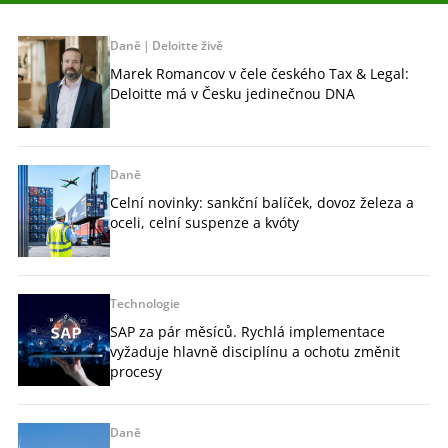
Daně
Deloitte živě
Marek Romancov v čele českého Tax & Legal:
Deloitte má v Česku jedinečnou DNA
Daně
Celní novinky: sankční balíček, dovoz železa a
oceli, celní suspenze a kvóty
Technologie
SAP za pár měsíců. Rychlá implementace
vyžaduje hlavně disciplínu a ochotu změnit
procesy
Daně