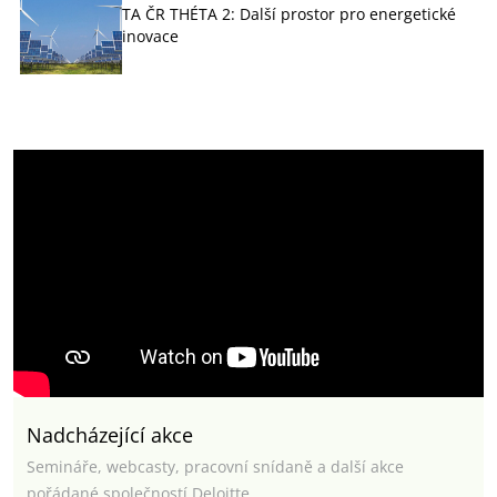
TA ČR THÉTA 2: Další prostor pro energetické
inovace
Nadcházející akce
Semináře, webcasty, pracovní snídaně a další akce
pořádané společností Deloitte.