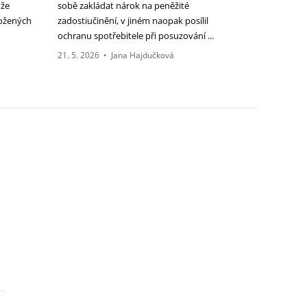
ůže
sobě zakládat nárok na peněžité
ožených
zadostiučinění, v jiném naopak posílil
h
ochranu spotřebitele při posuzování ...
21. 5. 2026
•
Jana Hajdučková