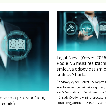
Legal News [červen 2026
Podle NS musí realizačn
smlouva odpovídat smlo
smlouvě bud...
Červnový výběr judikatury Nejvyšš
soudu se věnuje několika zajímav
závěrům z oblasti závazkového prá
pravidla pro započtení,
náhrady škody i civilního procesu. 
olečníků
soud se vyjádřil k otázce, zda vlast