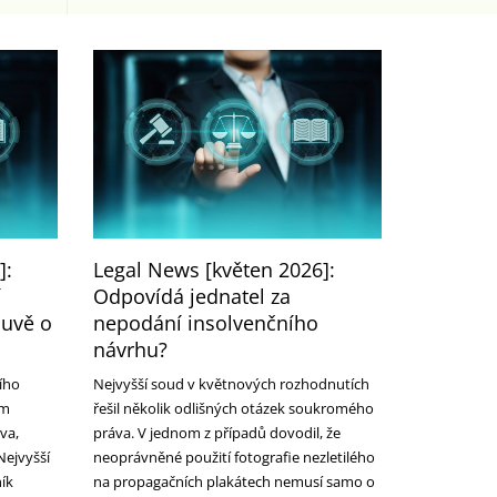
]:
Legal News [květen 2026]:
í
Odpovídá jednatel za
uvě o
nepodání insolvenčního
návrhu?
ího
Nejvyšší soud v květnových rozhodnutích
ým
řešil několik odlišných otázek soukromého
va,
práva. V jednom z případů dovodil, že
Nejvyšší
neoprávněné použití fotografie nezletilého
ník
na propagačních plakátech nemusí samo o