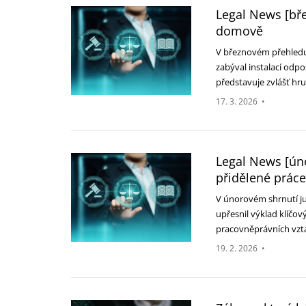
Legal News [bř
domově
V březnovém přehledu p
zabýval instalací odp
představuje zvlášť hr
17. 3. 2026
•
Legal News [úno
přidělené práce
V únorovém shrnutí ju
upřesnil výklad klíčový
pracovněprávních vz
19. 2. 2026
•