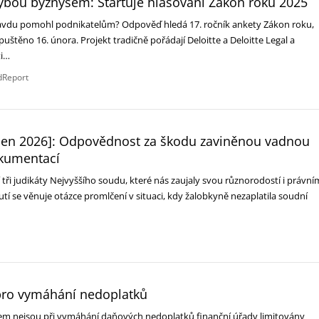
hýbou byznysem: Startuje hlasování Zákon roku 2025
ravdu pomohl podnikatelům? Odpověď hledá 17. ročník ankety Zákon roku,
puštěno 16. února. Projekt tradičně pořádají Deloitte a Deloitte Legal a
ti…
dReport
den 2026]: Odpovědnost za škodu zaviněnou vadnou
kumentací
tři judikáty Nejvyššího soudu, které nás zaujaly svou různorodostí i právní
tí se věnuje otázce promlčení v situaci, kdy žalobkyně nezaplatila soudní
pro vymáhání nedoplatků
kem nejsou při vymáhání daňových nedoplatků finanční úřady limitovány