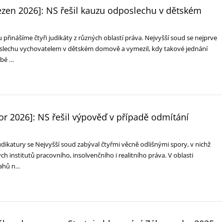
ezen 2026]: NS řešil kauzu odposlechu v dětském
řinášíme čtyři judikáty z různých oblastí práva. Nejvyšší soud se nejprve
oslechu vychovatelem v dětském domově a vymezil, kdy takové jednání
ubé …
r 2026]: NS řešil výpověď v případě odmítání
dikatury se Nejvyšší soud zabýval čtyřmi věcně odlišnými spory, v nichž
ch institutů pracovního, insolvenčního i realitního práva. V oblasti
tahů n…