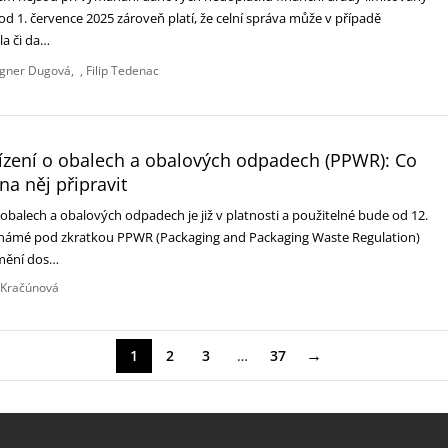
ž od 1. července 2025 zároveň platí, že celní správa může v případě
la či da…
gner Dugová
Filip Tedenac
řízení o obalech a obalových odpadech (PPWR): Co
 na něj připravit
 obalech a obalových odpadech je již v platnosti a použitelné bude od 12.
 známé pod zkratkou PPWR (Packaging and Packaging Waste Regulation)
mění dos…
 Kračúnová
→
1
2
3
…
37