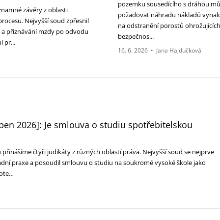
pozemku sousedícího s dráhou m
znamné závěry z oblasti
požadovat náhradu nákladů vynal
procesu. Nejvyšší soud zpřesnil
na odstranění porostů ohrožujícíc
ek a přiznávání mzdy po odvodu
bezpečnos...
 pr...
16. 6. 2026
•
Jana Hajdučková
en 2026]: Je smlouva o studiu spotřebitelskou
řinášíme čtyři judikáty z různých oblastí práva. Nejvyšší soud se nejprve
adní praxe a posoudil smlouvu o studiu na soukromé vysoké škole jako
 ote…