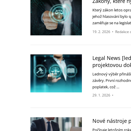
Zákony, které 
Který zákon letos op
jehož hlasování bylo s
zaměřuje se na legisla
19. 2. 2026
•
Redakce 
Legal News [le
projektovou do
Lednový výběr přináší 
závěry. První rozhodnu
poplatek, což …
29. 1. 2026
•
Nové nástroje 
Počínaje letošním ro