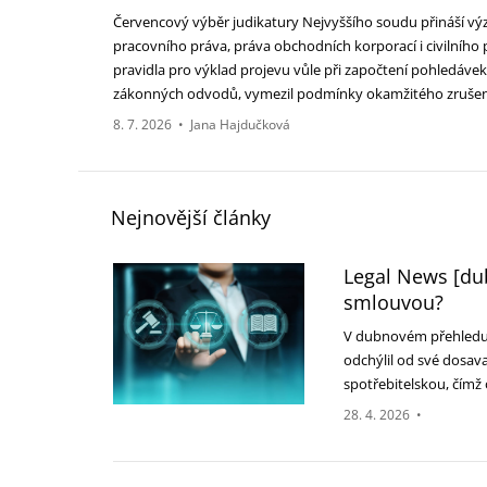
Červencový výběr judikatury Nejvyššího soudu přináší vý
pracovního práva, práva obchodních korporací i civilního 
pravidla pro výklad projevu vůle při započtení pohledáv
zákonných odvodů, vymezil podmínky okamžitého zrušení
8. 7. 2026
•
Jana Hajdučková
Nejnovější články
Legal News [dub
smlouvou?
V dubnovém přehledu p
odchýlil od své dosav
spotřebitelskou, čímž
28. 4. 2026
•