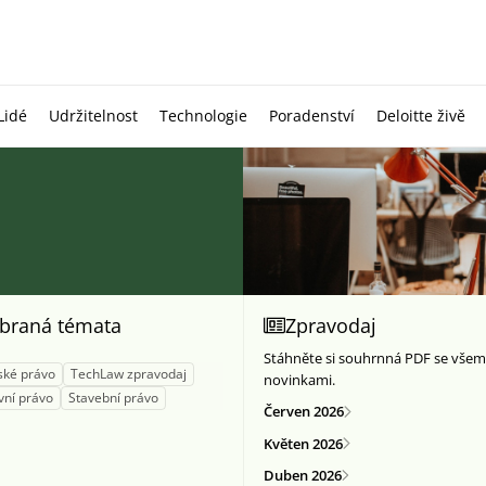
Lidé
Udržitelnost
Technologie
Poradenství
Deloitte živě
braná témata
Zpravodaj
Stáhněte si souhrnná PDF se všem
ské právo
TechLaw zpravodaj
novinkami.
vní právo
Stavební právo
Červen 2026
Květen 2026
Duben 2026