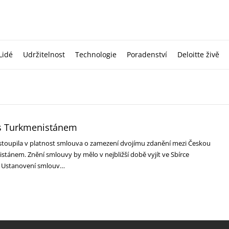
Lidé
Udržitelnost
Technologie
Poradenství
Deloitte živě
s Turkmenistánem
stoupila v platnost smlouva o zamezení dvojímu zdanění mezi Českou
stánem. Znění smlouvy by mělo v nejbližší době vyjít ve Sbírce
. Ustanovení smlouv…