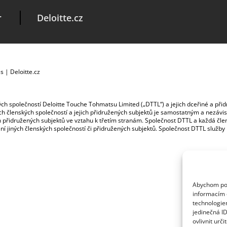
r
Deloitte.cz
es
|
Deloitte.cz
ských společností Deloitte Touche Tohmatsu Limited („DTTL“) a jejich dceřiné a př
jích členských společností a jejich přidružených subjektů je samostatným a nezá
jich přidružených subjektů ve vztahu k třetím stranám. Společnost DTTL a každá č
ybení jiných členských společností či přidružených subjektů. Společnost DTTL služb
Abychom posk
informacím o
technologie
jedinečná I
ovlivnit urči