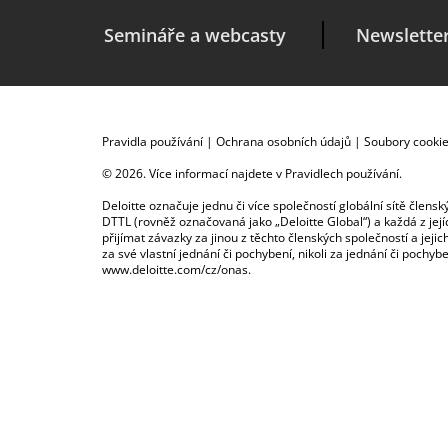
Semináře a webcasty
Newslette
Pravidla používání
|
Ochrana osobních údajů
|
Soubory cooki
© 2026. Více informací najdete v
Pravidlech používání
.
Deloitte označuje jednu či více společností globální sítě člen
DTTL (rovněž označovaná jako „Deloitte Global“) a každá z je
přijímat závazky za jinou z těchto členských společností a je
za své vlastní jednání či pochybení, nikoli za jednání či poch
www.deloitte.com/cz/onas
.