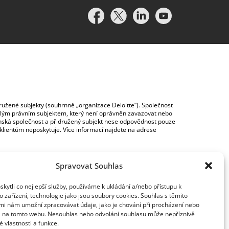
idružené subjekty (souhrnně „organizace Deloitte“). Společnost
vislým právním subjektem, který není oprávněn zavazovat nebo
lenská společnost a přidružený subjekt nese odpovědnost pouze
y klientům neposkytuje. Více informací najdete na adrese
Spravovat Souhlas
ytli co nejlepší služby, používáme k ukládání a/nebo přístupu k
 zařízení, technologie jako jsou soubory cookies. Souhlas s těmito
mi nám umožní zpracovávat údaje, jako je chování při procházení nebo
D na tomto webu. Nesouhlas nebo odvolání souhlasu může nepříznivě
té vlastnosti a funkce.