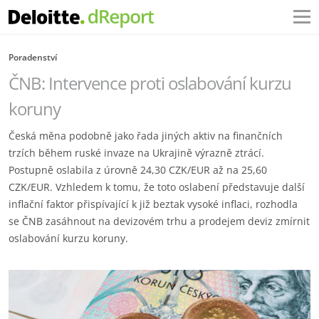
Poradenství
ČNB: Intervence proti oslabování kurzu
koruny
Česká měna podobně jako řada jiných aktiv na finančních
trzích během ruské invaze na Ukrajině výrazně ztrácí.
Postupně oslabila z úrovně 24,30 CZK/EUR až na 25,60
CZK/EUR. Vzhledem k tomu, že toto oslabení představuje další
inflační faktor přispívající k již beztak vysoké inflaci, rozhodla
se ČNB zasáhnout na devizovém trhu a prodejem deviz zmírnit
oslabování kurzu koruny.