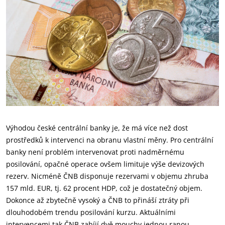
Výhodou české centrální banky je, že má více než dost
prostředků k intervenci na obranu vlastní měny. Pro centrální
banky není problém intervenovat proti nadměrnému
posilování, opačné operace ovšem limituje výše devizových
rezerv. Nicméně ČNB disponuje rezervami v objemu zhruba
157 mld. EUR, tj. 62 procent HDP, což je dostatečný objem.
Dokonce až zbytečně vysoký a ČNB to přináší ztráty při
dlouhodobém trendu posilování kurzu. Aktuálními
intervencemi tak ČNB zabíjí dvě mouchy jednou ranou,