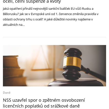
oceli, celní suspenze a kvóty
Jaká opatření přináší nejnovější sankční balíček EU vůči Rusku a
Bělorusku? Jak se v Evropské unii od 1. července změnila pravidla v
oblasti ochrany trhu s ocelí? A jaké důležité novinky najdeme v
aktuálních na…
Daně
NSS uzavřel spor o zpětném osvobození
licenčních poplatků od srážkové daně