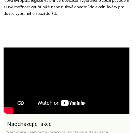
Nová evropská legislativa přináší dovozcům vybraného zboží původem
z USA možnost využít nižší nebo nulové dovozní clo a celní kvóty pro
dovoz vybraného zboží do EU.
Nadcházející akce
Semináře, webcasty, pracovní snídaně a další akce