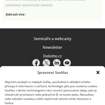
pořádané společností Deloitte.
Zobrazit více
Semináře a webcasty
Newsletter
Deloitte.cz
Spravovat Souhlas
Abychom poskytli co nejlepší služby, používáme k ukládání a/nebo
Pravidla používání
|
Ochrana osobních údajů
|
Soubory cookies
|
přístupu k informacím o zařízení, technologie jako jsou soubory cookies.
Deloitte.cz
Souhlas s těmito technologiemi nám umožní zpracovávat údaje, jako je
chování při procházení nebo jedinečná ID na tomto webu. Nesouhlas
© 2026. Více informací najdete v
Pravidlech používání
.
nebo odvolání souhlasu může nepříznivě ovlivnit určité vlastnosti a
funkce.
Deloitte označuje jednu či více společností globální sítě členských