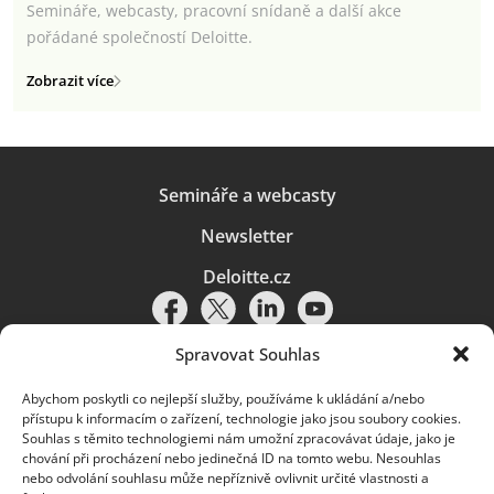
Semináře, webcasty, pracovní snídaně a další akce
pořádané společností Deloitte.
Zobrazit více
Semináře a webcasty
Newsletter
Deloitte.cz
Spravovat Souhlas
Abychom poskytli co nejlepší služby, používáme k ukládání a/nebo
Pravidla používání
|
Ochrana osobních údajů
|
Soubory cookies
|
přístupu k informacím o zařízení, technologie jako jsou soubory cookies.
Deloitte.cz
Souhlas s těmito technologiemi nám umožní zpracovávat údaje, jako je
chování při procházení nebo jedinečná ID na tomto webu. Nesouhlas
© 2026. Více informací najdete v
Pravidlech používání
.
nebo odvolání souhlasu může nepříznivě ovlivnit určité vlastnosti a