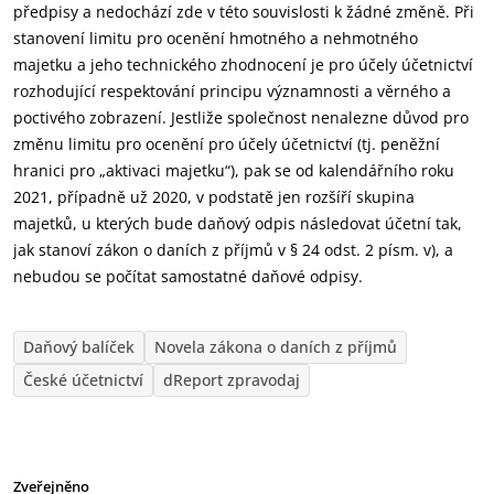
předpisy a nedochází zde v této souvislosti k žádné změně. Při
stanovení limitu pro ocenění hmotného a nehmotného
majetku a jeho technického zhodnocení je pro účely účetnictví
rozhodující respektování principu významnosti a věrného a
poctivého zobrazení. Jestliže společnost nenalezne důvod pro
změnu limitu pro ocenění pro účely účetnictví (tj. peněžní
hranici pro „aktivaci majetku“), pak se od kalendářního roku
2021, případně už 2020, v podstatě jen rozšíří skupina
majetků, u kterých bude daňový odpis následovat účetní tak,
jak stanoví zákon o daních z příjmů v § 24 odst. 2 písm. v), a
nebudou se počítat samostatné daňové odpisy.
Daňový balíček
Novela zákona o daních z příjmů
České účetnictví
dReport zpravodaj
Zveřejněno