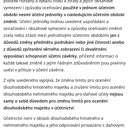
položek rozvahy a výkazu zisku a ztráty a jejich obsahové
vymezení i způsoby oceňování
použité v jednom účetním
období nesmí účetní jednotky v následujícím účetním období
změnit.
Účetní jednotky mohou uvedené uspořádání a
označování i obsahové vymezení a způsoby oceňování změnit
zcela nebo zčásti mezi jednotlivými účetními obdobími
jen z
důvodů změny předmětu podnikání nebo jiné činnosti anebo
z důvodů zpřesnění věrného zobrazení či zkvalitnění
vypovídací schopnosti účetní závěrky
, přičemž informaci o
každé takové změně s jejím řádným zdůvodněním jsou povinny
uvést v příloze v účetní závěrce.
Z výše uvedeného vyplývá, že změna limitu pro ocenění
dlouhodobého hmotného majetku a zrušení limitu pro ocenění
dlouhodobého nehmotného majetku pro daňové účely
nejsou
samy o sobě důvodem pro změnu limitů pro ocenění
dlouhodobého majetku v účetnictví
.
Účetnictví není v oblasti dlouhodobého hmotného a
nehmotného majetku a jeho odpisování provázáno s daňovými