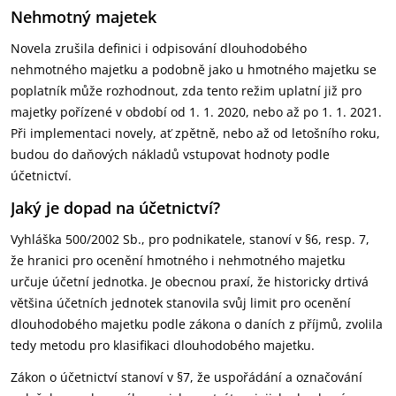
Nehmotný majetek
Novela zrušila definici i odpisování dlouhodobého
nehmotného majetku a podobně jako u hmotného majetku se
poplatník může rozhodnout, zda tento režim uplatní již pro
majetky pořízené v období od 1. 1. 2020, nebo až po 1. 1. 2021.
Při implementaci novely, ať zpětně, nebo až od letošního roku,
budou do daňových nákladů vstupovat hodnoty podle
účetnictví.
Jaký je dopad na účetnictví?
Vyhláška 500/2002 Sb., pro podnikatele, stanoví v §6, resp. 7,
že hranici pro ocenění hmotného i nehmotného majetku
určuje účetní jednotka. Je obecnou praxí, že historicky drtivá
většina účetních jednotek stanovila svůj limit pro ocenění
dlouhodobého majetku podle zákona o daních z příjmů, zvolila
tedy metodu pro klasifikaci dlouhodobého majetku.
Zákon o účetnictví stanoví v §7, že uspořádání a označování