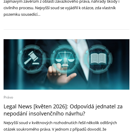
zajímavým závěrům z oblasti závazkového práva, náhrady škody i
civilního procesu. Nejvyšší soud se vyjádřil k otázce, zda vlastník
pozemku sousedící…
Právo
Legal News [květen 2026]: Odpovídá jednatel za
nepodání insolvenčního návrhu?
Nejvyšší soud v květnových rozhodnutích řešil několik odlišných
otázek soukromého práva. V jednom z případů dovodil, že