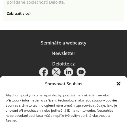
pořádané společností Deloitte.
Zobrazit více
Semináře a webcasty
Newsletter
Deloitte.cz
Spravovat Souhlas
Abychom poskytli co nejlepší služby, používáme k ukládání a/nebo
Pravidla používání
|
Ochrana osobních údajů
|
Soubory cookies
|
přístupu k informacím o zařízení, technologie jako jsou soubory cookies.
Deloitte.cz
Souhlas s těmito technologiemi nám umožní zpracovávat údaje, jako je
chování při procházení nebo jedinečná ID na tomto webu. Nesouhlas
© 2026. Více informací najdete v
Pravidlech používání
.
nebo odvolání souhlasu může nepříznivě ovlivnit určité vlastnosti a
funkce.
Deloitte označuje jednu či více společností globální sítě členských
společností Deloitte Touche Tohmatsu Limited („DTTL“) a jejich dceřiné