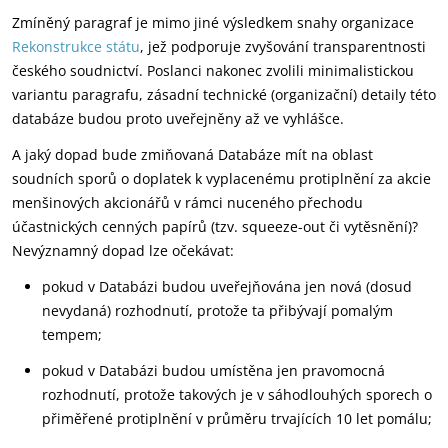
Zmíněný paragraf je mimo jiné výsledkem snahy organizace
Rekonstrukce státu
, jež podporuje zvyšování transparentnosti
českého soudnictví. Poslanci nakonec zvolili minimalistickou
variantu paragrafu, zásadní technické (organizační) detaily této
databáze budou proto uveřejněny až ve vyhlášce.
A jaký dopad bude zmiňovaná Databáze mít na oblast
soudních sporů o doplatek k vyplacenému protiplnění za akcie
menšinových akcionářů v rámci nuceného přechodu
účastnických cenných papírů (tzv. squeeze-out či vytěsnění)?
Nevýznamný dopad lze očekávat:
pokud v Databázi budou uveřejňována jen nová (dosud
nevydaná) rozhodnutí, protože ta přibývají pomalým
tempem;
pokud v Databázi budou umístěna jen pravomocná
rozhodnutí, protože takových je v sáhodlouhých sporech o
přiměřené protiplnění v průměru trvajících 10 let pomálu;