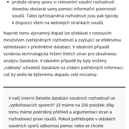
protože strany sporu si relevantní soudní rozhodnutí
dovedou obstarat samy pomocí informační povinnosti
soudů. Takto zpřístupněná rozhodnutí jsou pak typicky
k dispozici všem na webových stránkách soudů.
Naproti tomu významný dopad lze očekávat s rostoucím
množstvím zveřejněných rozhodnutí a zvyšující se efektivitou
vyhledávání v předmětné databázi. V ideálním případě
vzniknou technologická řešení třetích stran pro obsahovou
analýzu Databáze. V takovém případě by byly sníženy
„náklady“ uživatelů databáze na získání potřebných informací,
což by vedlo ke kýženému dopadu celé iniciativy.
V naší interní Deloitte databázi soudních rozhodnutí ve
„vytěsňovacích sporech“ již máme na 250 položek; díky
tomu máme podrobný přehled a argumentaci stran a
rozhodovací praxi soudů. Pokud potřebujete v otázkách
soudních sporů odbornou pomoc nebo se chcete