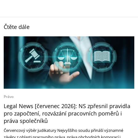
Čtěte dále
Právo
Legal News [červenec 2026]: NS zpřesnil pravidla
pro započtení, rozvázání pracovních poměrů i
práva společníků
Červencový výběr judikatury Nejvyššího soudu přináší významné
závěry z oblasti pracovního práva, práva obchodních korporací i