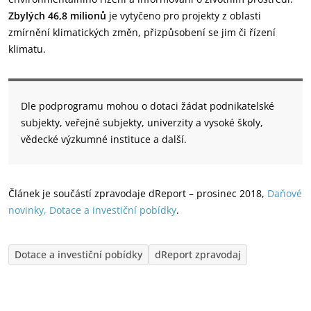
Zbylých 46,8 milionů
je vytyčeno pro projekty z oblasti
zmírnění klimatických změn, přizpůsobení se jim či řízení
klimatu.
Dle podprogramu mohou o dotaci žádat podnikatelské
subjekty, veřejné subjekty, univerzity a vysoké školy,
vědecké výzkumné instituce a další.
Článek je součástí zpravodaje dReport – prosinec 2018,
D
a
ňové
novinky, Dotace a investiční pobídk
y
.
Dotace a investiční pobídky
dReport zpravodaj