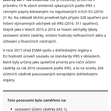
průměru 19 % všech emitentů vykazujících podle IFRS s
cennými papíry kotovanými na regulovaných trzích EU (2016:
21 %). Na základě těchto prověrek bylo přijato 328 opatření pro
řešení významných odchylek od IFRS (2016: 311 opatření).
Stejně jako v letech 2015 a 2016 se hlavní odchylky týkaly
sestavení účetní závěrky, snížení hodnoty nefinančních aktiv a
účtování o finančních nástrojích.
V roce 2017 úřad ESMA spolu s dohledovými orgány v
EU hodnotil úroveň souladu se standardy IFRS v oblastech,
které byly určeny jako společné priority pro roční účetní
závěrky za rok 2016 sestavené podle IFRS, a to na vzorku 204
účetních závěrek posuzovaných evropskými dohledovými
orgány.
Toto posouzení bylo zaměřeno na:
sestavení účetní závěrky (IAS 1),