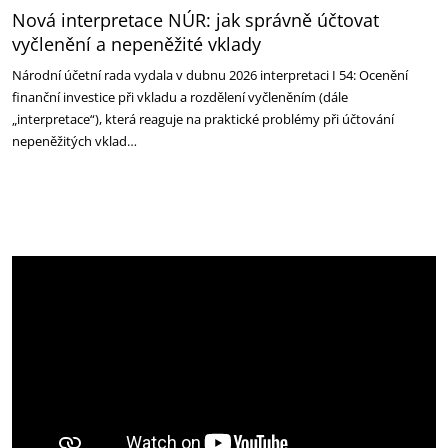
Nová interpretace NÚR: jak správně účtovat
vyčlenění a nepeněžité vklady
Národní účetní rada vydala v dubnu 2026 interpretaci I 54: Ocenění
finanční investice při vkladu a rozdělení vyčleněním (dále
„interpretace“), která reaguje na praktické problémy při účtování
nepeněžitých vklad…