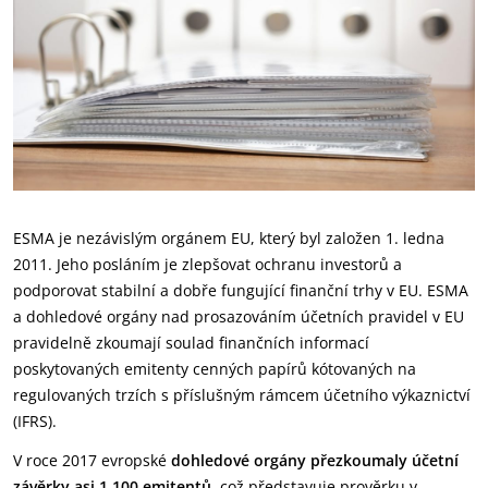
ESMA je nezávislým orgánem EU, který byl založen 1. ledna
2011. Jeho posláním je zlepšovat ochranu investorů a
podporovat stabilní a dobře fungující finanční trhy v EU. ESMA
a dohledové orgány nad prosazováním účetních pravidel v EU
pravidelně zkoumají soulad finančních informací
poskytovaných emitenty cenných papírů kótovaných na
regulovaných trzích s příslušným rámcem účetního výkaznictví
(IFRS).
V roce 2017 evropské
dohledové orgány přezkoumaly účetní
závěrky asi 1 100 emitentů
, což představuje prověrku v