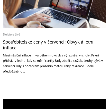
Deloitte živě
Spotřebitelské ceny v červenci: Obvyklá letní
inflace
Meziměsíční inflace mívá během roku dva výraznější vrcholy. První
přichází v lednu, kdy se mění ceníky řady zboží a služeb. Druhý bývá v
červenci, kdy s počátkem prázdnin rostou ceny rekreace. Podle
předběžného…