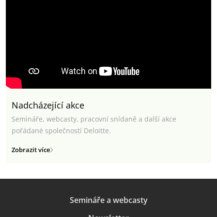
Nadcházející akce
Semináře, webcasty, pracovní snídaně a další akce
pořádané společností Deloitte.
Zobrazit více
Semináře a webcasty