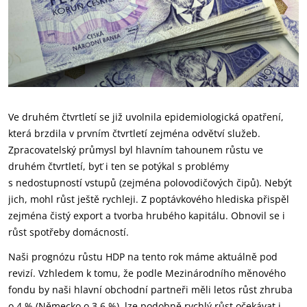
Ve druhém čtvrtletí se již uvolnila epidemiologická opatření,
která brzdila v prvním čtvrtletí zejména odvětví služeb.
Zpracovatelský průmysl byl hlavním tahounem růstu ve
druhém čtvrtletí, byť i ten se potýkal s problémy
s nedostupností vstupů (zejména polovodičových čipů). Nebýt
jich, mohl růst ještě rychleji. Z poptávkového hlediska přispěl
zejména čistý export a tvorba hrubého kapitálu. Obnovil se i
růst spotřeby domácností.
Naši prognózu růstu HDP na tento rok máme aktuálně pod
revizí. Vzhledem k tomu, že podle Mezinárodního měnového
fondu by naši hlavní obchodní partneři měli letos růst zhruba
o 4 % (Německo o 3,6 %), lze podobně rychlý růst očekávat i