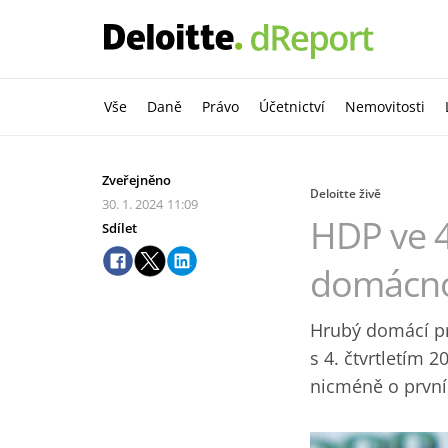
Vše
Daně
Právo
Účetnictví
Nemovitosti
Zveřejněno
Deloitte živě
30. 1. 2024
11:09
HDP ve 4.
Sdílet
domácno
Hrubý domácí pro
s 4. čtvrtletím 2
nicméně o první