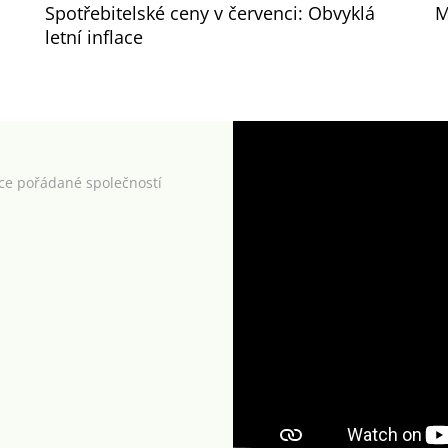
Spotřebitelské ceny v červenci: Obvyklá
M
letní inflace
kce pořádané společností