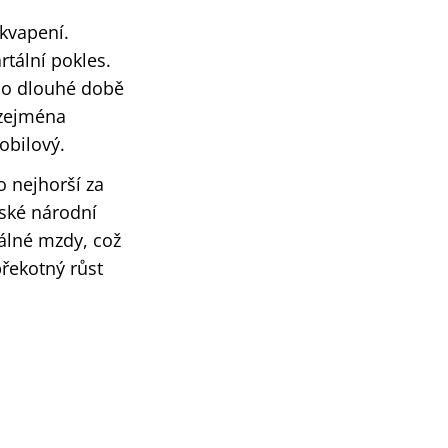
ekvapení.
rtální pokles.
 po dlouhé době
 zejména
obilový.
o nejhorší za
eské národní
álné mzdy, což
řekotný růst