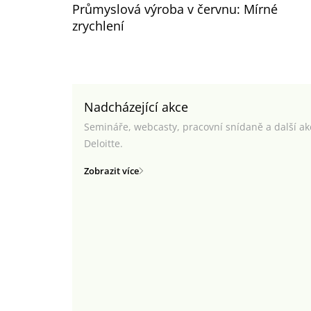
Průmyslová výroba v červnu: Mírné
zrychlení
Nadcházející akce
Semináře, webcasty, pracovní snídaně a další a
Deloitte.
Zobrazit více