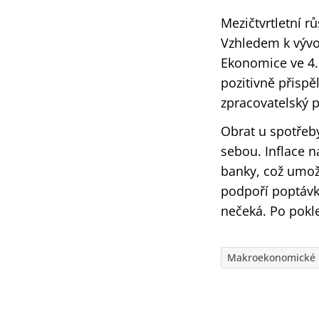
Mezičtvrtletní rů
Vzhledem k vývoj
Ekonomice ve 4.
pozitivně přispě
zpracovatelský 
Obrat u spotřeby
sebou. Inflace 
banky, což umož
podpoří poptávk
nečeká. Po pokl
Makroekonomické 