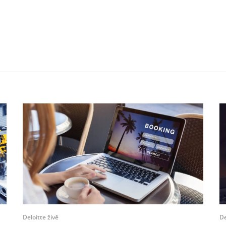
Deloitte živě
De