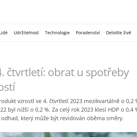
Lidé
Udržitelnost
Technologie
Poradenství
Deloitte živě
 čtvrtletí: obrat u spotřeby
stí
dukt vzrostl ve 4. čtvrtletí 2023 mezikvartálně o 0,2
022 byl nižší o 0,2 %. Za celý rok 2023 klesl HDP o 0,4
 odhad, který může být revidován oběma směry.