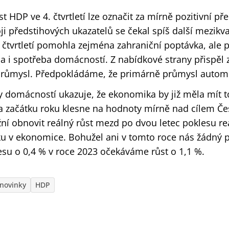
st HDP ve 4. čtvrtletí lze označit za mírně pozitivní př
i předstihových ukazatelů se čekal spíš další mezikva
 čtvrtletí pomohla zejména zahraniční poptávka, ale
la i spotřeba domácností. Z nabídkové strany přispěl
průmysl. Předpokládáme, že primárně průmysl autom
 domácností ukazuje, že ekonomika by již měla mít t
na začátku roku klesne na hodnoty mírně nad cílem Č
ní obnovit reálný růst mezd po dvou letec poklesu re
u v ekonomice. Bohužel ani v tomto roce nás žádný p
esu o 0,4 % v roce 2023 očekáváme růst o 1,1 %.
novinky
HDP