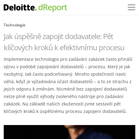
Technologie
Jak úspěšně zapojit dodavatele: Pět
klíčových kroků k efektivnímu procesu
Implementace technologie pro zadávání zakázek často přináší
výzvu v podobě zapojování dodavatelů – procesu, který je jak
nezbytný, tak často podceňovaný. Mnoho společností navíc
váhá, když je vyžadována účast dodavatelů – a to ze strachu z
jejich odporu k změnám. Nicméně bez zapojení dodavatelů
nelze plně využít výhody zvoleného nástroje pro zadávání
zakázek. Na základě našich zkušeností jsme sestavili pět
klíčových kroků k úspěšnému procesu zapojení dodavatelů.