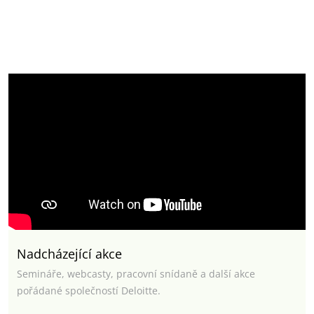
Nadcházející akce
Semináře, webcasty, pracovní snídaně a další akce
pořádané společností Deloitte.