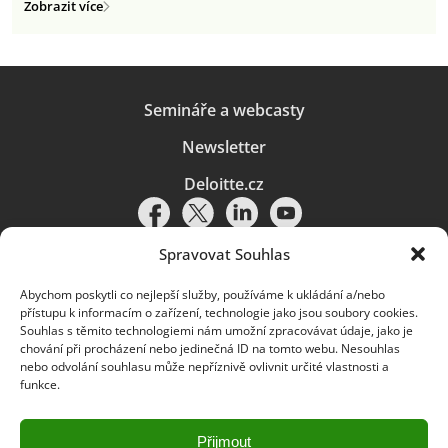
Zobrazit více
Semináře a webcasty
Newsletter
Deloitte.cz
Spravovat Souhlas
Abychom poskytli co nejlepší služby, používáme k ukládání a/nebo
Pravidla používání
|
Ochrana osobních údajů
|
Soubory cookies
|
přístupu k informacím o zařízení, technologie jako jsou soubory cookies.
Deloitte.cz
Souhlas s těmito technologiemi nám umožní zpracovávat údaje, jako je
chování při procházení nebo jedinečná ID na tomto webu. Nesouhlas
© 2026. Více informací najdete v
Pravidlech používání
.
nebo odvolání souhlasu může nepříznivě ovlivnit určité vlastnosti a
funkce.
Deloitte označuje jednu či více společností globální sítě členských
společností Deloitte Touche Tohmatsu Limited („DTTL“) a jejich dceřiné
a přidružené subjekty (souhrnně „organizace Deloitte“). Společnost DTTL
(rovněž označovaná jako „Deloitte Global“) a každá z jejích členských
Přijmout