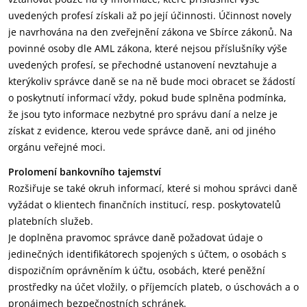
uvedených profesí získali až po její účinnosti. Účinnost novely
je navrhována na den zveřejnění zákona ve Sbírce zákonů. Na
povinné osoby dle AML zákona, které nejsou příslušníky výše
uvedených profesí, se přechodné ustanovení nevztahuje a
kterýkoliv správce daně se na ně bude moci obracet se žádostí
o poskytnutí informací vždy, pokud bude splněna podmínka,
že jsou tyto informace nezbytné pro správu daní a nelze je
získat z evidence, kterou vede správce daně, ani od jiného
orgánu veřejné moci.
Prolomení bankovního tajemství
Rozšiřuje se také okruh informací, které si mohou správci daně
vyžádat o klientech finančních institucí, resp. poskytovatelů
platebních služeb.
Je doplněna pravomoc správce daně požadovat údaje o
jedinečných identifikátorech spojených s účtem, o osobách s
dispozičním oprávněním k účtu, osobách, které peněžní
prostředky na účet vložily, o příjemcích plateb, o úschovách a o
pronájmech bezpečnostních schránek.