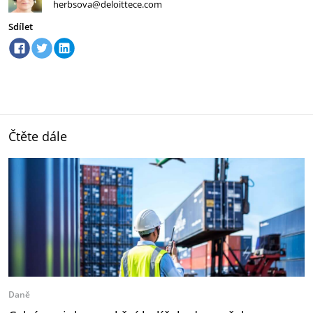
herbsova@deloittece.com
Sdílet
Čtěte dále
Daně