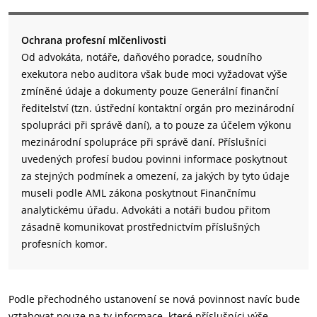
Ochrana profesní mlčenlivosti
Od advokáta, notáře, daňového poradce, soudního
exekutora nebo auditora však bude moci vyžadovat výše
zmíněné údaje a dokumenty pouze Generální finanční
ředitelství (tzn. ústřední kontaktní orgán pro mezinárodní
spolupráci při správě daní), a to pouze za účelem výkonu
mezinárodní spolupráce při správě daní. Příslušníci
uvedených profesí budou povinni informace poskytnout
za stejných podmínek a omezení, za jakých by tyto údaje
museli podle AML zákona poskytnout Finančnímu
analytickému úřadu. Advokáti a notáři budou přitom
zásadně komunikovat prostřednictvím příslušných
profesních komor.
Podle přechodného ustanovení se nová povinnost navíc bude
vztahovat pouze na ty informace, které příslušníci výše