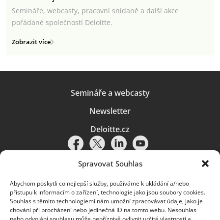
Semináře, webcasty, pracovní snídaně a další akce
pořádané společností Deloitte.
Zobrazit více
Semináře a webcasty
Newsletter
Deloitte.cz
Spravovat Souhlas
Abychom poskytli co nejlepší služby, používáme k ukládání a/nebo
Pravidla používání
|
Ochrana osobních údajů
|
Soubory cookies
|
přístupu k informacím o zařízení, technologie jako jsou soubory cookies.
Deloitte.cz
Souhlas s těmito technologiemi nám umožní zpracovávat údaje, jako je
chování při procházení nebo jedinečná ID na tomto webu. Nesouhlas
© 2026. Více informací najdete v
Pravidlech používání
.
nebo odvolání souhlasu může nepříznivě ovlivnit určité vlastnosti a