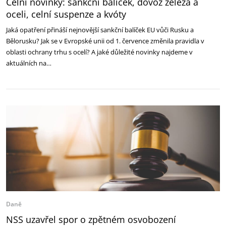
Celní novinky: sankční balíček, dovoz železa a
oceli, celní suspenze a kvóty
Jaká opatření přináší nejnovější sankční balíček EU vůči Rusku a
Bělorusku? Jak se v Evropské unii od 1. července změnila pravidla v
oblasti ochrany trhu s ocelí? A jaké důležité novinky najdeme v
aktuálních na…
Daně
NSS uzavřel spor o zpětném osvobození