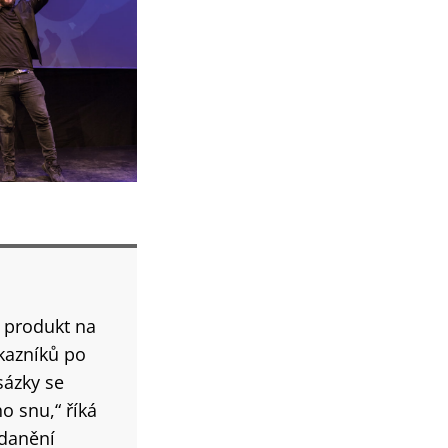
ý produkt na
kazníků po
sázky se
o snu,“ říká
zdanění