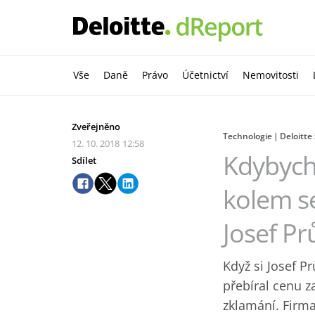
Vše
Daně
Právo
Účetnictví
Nemovitosti
Zveřejněno
Technologie
Deloitte 
12. 10. 2018
12:58
Kdybych 
Sdílet
kolem se
Josef Pr
Když si Josef P
přebíral cenu za
zklamání. Firm