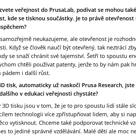
zvete veřejnost do PrusaLab, podívat se mohou také
st, kde se tisknou součástky. Je to právě otevřenost 
 úspěchem?
ré samozřejmě neukazujeme, ale otevřenost je rozhod
sti. Když se člověk naučí být otevřený, tak neztrácí zb
dy se snaží chránit své tajemství. Šetří to spoustu en
chom chtěli používat patenty, jenže to by nám pak h
m pádem i další růst.
D tisk, automaticky už naskočí Prusa Research, jste
dalšího v edukaci veřejnosti chystáte?
 3D tisku jsou v tom, že je to pro spoustu lidí stále sl
cílem technologii více zpřístupňovat lidem, aby si nap
ěco vytisknout. Chceme také podporovat technické vz
nes to jediné správné vzdělávání. Malé děti ale moc n