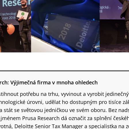
rch: Výjimečná firma v mnoha ohledech
stihnout potřebu na trhu, vyvinout a vyrobit jedinečn
hnologické úrovni, udělat ho dostupným pro tisíce zá
a stát se světovou jedničkou ve svém oboru. Bez nad
 jménem Prusa Research dá označit za splnění českéh
otná, Deloitte Senior Tax Manager a specialistka na 