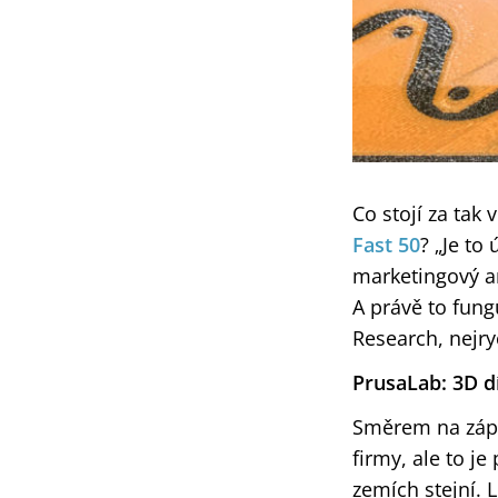
Co stojí za tak
Fast 50
? „Je to
marketingový an
A právě to fung
Research, nejry
PrusaLab: 3D dí
Směrem na západ
firmy, ale to j
zemích stejní. 