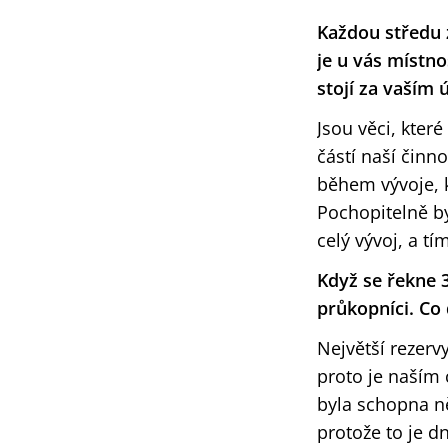
Každou středu 
je u vás místno
stojí za vaším
Jsou věci, kte
částí naší činno
během vývoje, k
Pochopitelně by
celý vývoj, a tí
Když se řekne 3
průkopníci. Co 
Největší rezervy
proto je naším 
byla schopna n
protože to je d