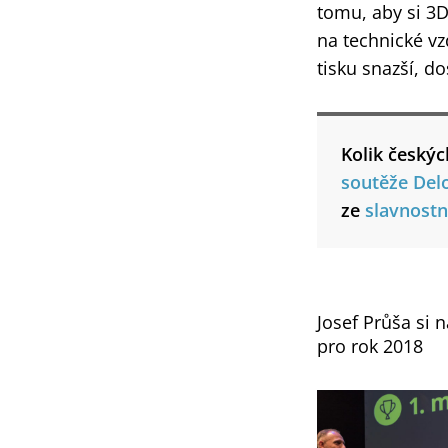
tomu, aby si 3D
na technické vz
tisku snazší, do
Kolik českýc
soutěže Delo
ze
slavnostn
Josef Průša si 
pro rok 2018