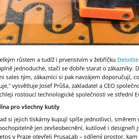
 velkým růstem a tudíž i prvenstvím v žebříčku
Deloitt
 úplně jednoduché, stačí se dobře starat o zákazníky
i sales tým, zákazníci si pak navzájem doporučují, co 
uje,“ vysvětluje Josef Průša, zakladatel a CEO společn
chleji rostoucí technologické společnosti ve střední E
lna pro všechny kutily
 si jejich tiskárny kupují spíše jednotlivci, směrem
e pochopitelně jen zevšeobecnění, kutilové i designeři 
Letos v Praze otevřeli PrusaLab – sdílený prostor, ka