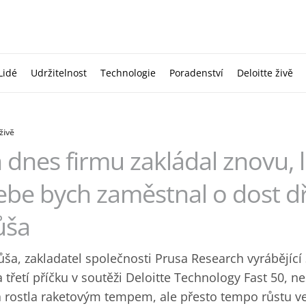
Lidé
Udržitelnost
Technologie
Poradenství
Deloitte živě
živě
dnes firmu zakládal znovu, l
be bych zaměstnal o dost dří
ůša
růša, zakladatel společnosti Prusa Research vyrábějící 
 třetí příčku v soutěži Deloitte Technology Fast 50, ne
a rostla raketovým tempem, ale přesto tempo růstu ve