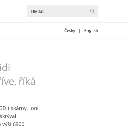
Česky
|
English
idi
ve, říká
3D tiskárny, loni
skrýval
 výši 6900