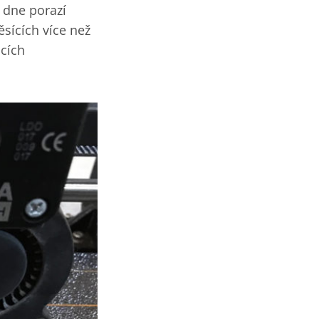
o dne porazí
sících více než
ucích