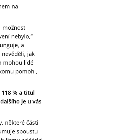
dnem na
ěl možnost
vení nebylo,“
funguje, a
 nevěděli, jak
am mohou lidé
 někomu pomohl,
118 % a titul
dalšího je u vás
, některé části
zumuje spoustu