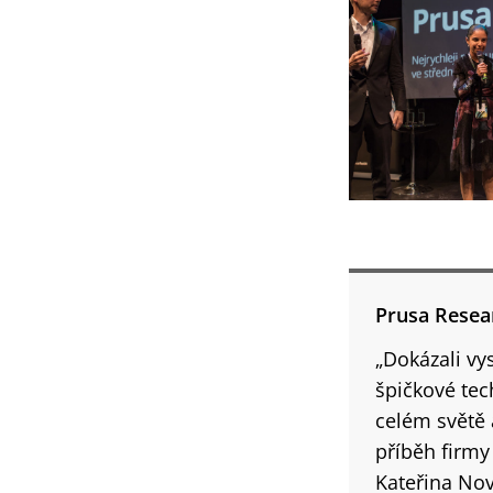
Prusa Resea
„Dokázali vy
špičkové tec
celém světě 
příběh firmy
Kateřina Nov