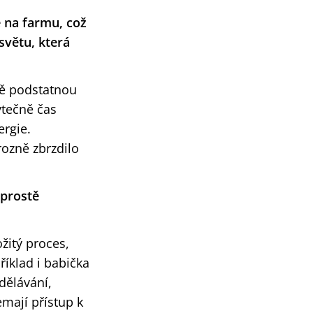
 na farmu, což
světu, která
ně podstatnou
ytečně čas
ergie.
rozně zbrzdilo
 prostě
ožitý proces,
říklad i babička
dělávání,
emají přístup k