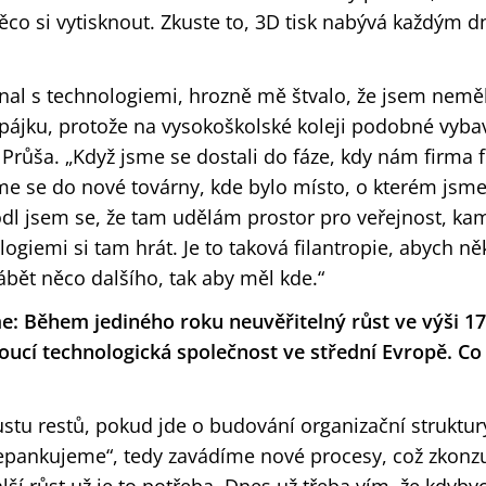
 něco si vytisknout. Zkuste to, 3D tisk nabývá každým 
ínal s technologiemi, hrozně mě štvalo, že jsem nem
a pájku, protože na vysokoškolské koleji podobné vyba
Průša. „Když jsme se dostali do fáze, kdy nám firma 
me se do nové továrny, kde bylo místo, o kterém jsme
odl jsem se, že tam udělám prostor pro veřejnost, k
nologiemi si tam hrát. Je to taková filantropie, abych
bět něco dalšího, tak aby měl kde.“
e: Během jediného roku neuvěřitelný růst ve výši 17 
toucí technologická společnost ve střední Evropě. Co 
u restů, pokud jde o budování organizační struktury
depankujeme“, tedy zavádíme nové procesy, což zkon