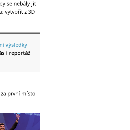
y se nebály jít
: vytvořit z 3D
ní výsledky
s i reportáž
 za první místo