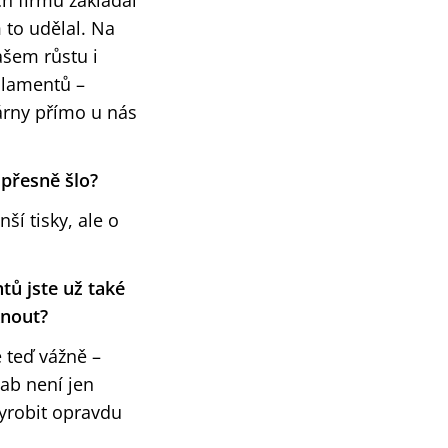
ch firmu zakládal
 to udělal. Na
ašem růstu i
filamentů –
kárny přímo u nás
 přesně šlo?
nší tisky, ale o
tů jste už také
knout?
 teď vážně –
Lab není jen
vyrobit opravdu