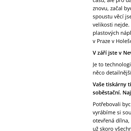
času, ale pro d
znovu, začal by
spoustu věcí js
velikosti nejde
plastových nápl
v Praze v Holeš
V září jste v N
Je to technologi
něco detailnějš
Vaše tiskárny t
soběstační. Naj
Potřebovali by
vyrábíme si sou
otevřená dílna,
už skoro všech