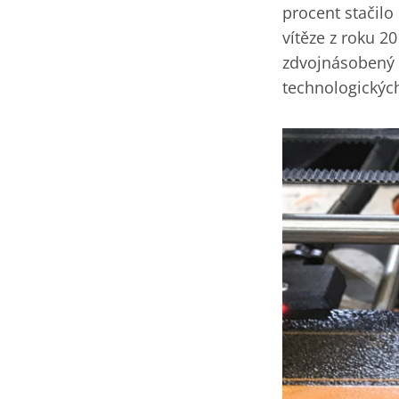
procent stačilo
vítěze z roku 2
zdvojnásobený r
technologických