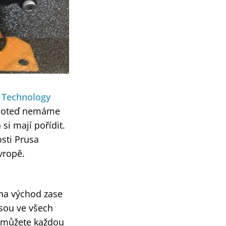
e Technology
. Doteď nemáme
si mají pořídit.
osti Prusa
vropě.
 na východ zase
jsou ve všech
m můžete každou