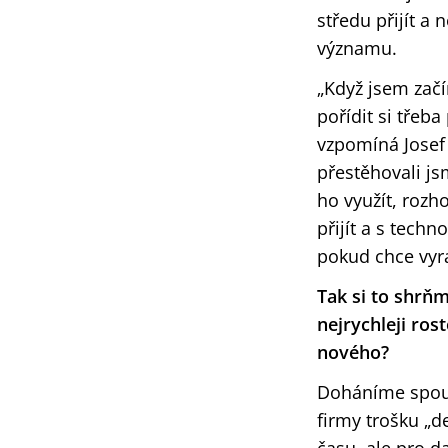
středu přijít a
významu.
„Když jsem zač
pořídit si třeb
vzpomíná Josef 
přestěhovali js
ho využít, rozh
přijít a s tech
pokud chce vyrá
Tak si to shrňm
nejrychleji ros
nového?
Doháníme spoust
firmy trošku „