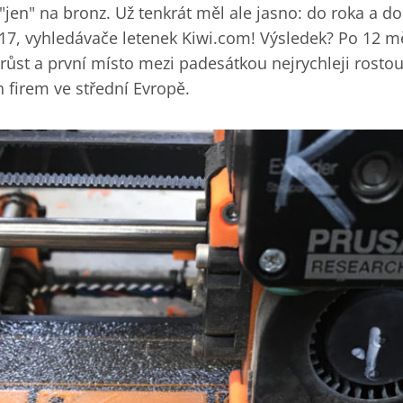
 "jen" na bronz. Už tenkrát měl ale jasno: do roka a d
017, vyhledávače letenek Kiwi.com! Výsledek? Po 12 mě
ůst a první místo mezi padesátkou nejrychleji rosto
 firem ve střední Evropě.