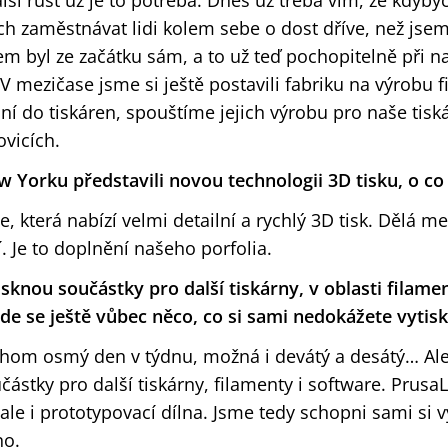
alší růst už je to potřeba. Dnes už třeba vím, že kdyby
ch zaměstnávat lidi kolem sebe o dost dříve, než jsem
em byl ze začátku sám, a to už teď pochopitelně při n
. V mezičase jsme si ještě postavili fabriku na výrobu 
ní do tiskáren, spouštíme jejich výrobu pro naše tis
ovicích.
ew Yorku představili novou technologii 3D tisku, o co
e, která nabízí velmi detailní a rychlý 3D tisk. Dělá me
í. Je to doplnění našeho porfolia.
isknou součástky pro další tiskárny, v oblasti filamen
de se ještě vůbec něco, co si sami nedokážete vytis
chom osmý den v týdnu, možná i devátý a desátý… Ale
částky pro další tiskárny, filamenty i software. Prusa
 ale i prototypovací dílna. Jsme tedy schopni sami si 
no.