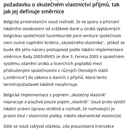
požadavku o skutečném vlastnictví příjmů, tak
jak jej definuje směrnice
Belgický prvoinstanční soud rozhodl, že ve sporu o přiznání
lokálního osvobození od srážkové daně u úroků vyplácených
belgickou společností lucemburské joint-venture společnosti
není nutné naplnění kritéria „skutečného vlastníka“, jelikož se
bude dle jeho názoru postupovat podle lokální implementace
směrnice Rady 2003/49/ES ze dne 3. června 2003 o společném
systému zdanění úroků a licenčních poplatků mezi
přidruženými společnostmi z různých členských států
(„směrnice“) do zákona o daních z příjmů, která tento
termín/požadavek lokálně nezahrnuje.
Belgická implementace s pojmem „skutečný vlastník“
nepracuje a používá pouze pojem „vlastník“. Soud proto vyložil
lokální právní úpravu striktně a rozhodl, že rozhodující je
právní titul / vlastnictví platby, nikoliv ekonomické vlastnictví.
Dále se soud zabýval otázkou, zda posuzovaná transakce