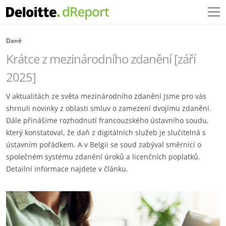
Daně
Krátce z mezinárodního zdanění [září
2025]‎
V aktualitách ze světa mezinárodního zdanění jsme pro vás
shrnuli novinky z oblasti smluv ‎o zamezení dvojímu zdanění.
Dále přinášíme rozhodnutí francouzského ústavního soudu,
‎který konstatoval, že daň z digitálních služeb je slučitelná s
ústavním pořádkem. A v Belgii ‎se soud zabýval směrnicí o
společném systému zdanění úroků a licenčních poplatků.
‎Detailní informace najdete v článku.‎