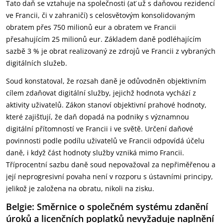
Tato daň se vztahuje na společnosti (ať už s daňovou rezidencí
ve Francii, či v zahraničí) s celosvětovým konsolidovaným
obratem přes 750 milionů eur a obratem ve Francii
přesahujícím 25 milionů eur. Základem daně podléhajícím
sazbě 3 % je obrat realizovaný ze zdrojů ve Francii z vybraných
digitálních služeb.
Soud konstatoval, že rozsah daně je odůvodněn objektivním
cílem zdaňovat digitální služby, jejichž hodnota vychází z
aktivity uživatelů. Zákon stanoví objektivní prahové hodnoty,
které zajišťují, že daň dopadá na podniky s významnou
digitální přítomností ve Francii i ve světě. Určení daňové
povinnosti podle podílu uživatelů ve Francii odpovídá účelu
daně, i když část hodnoty služby vzniká mimo Francii.
Tříprocentní sazbu daně soud nepovažoval za nepřiměřenou a
její neprogresivní povaha není v rozporu s ústavními principy,
jelikož je založena na obratu, nikoli na zisku.
Belgie: Směrnice o společném systému zdanění
úroků a licenčních poplatků nevyžaduje naplnění