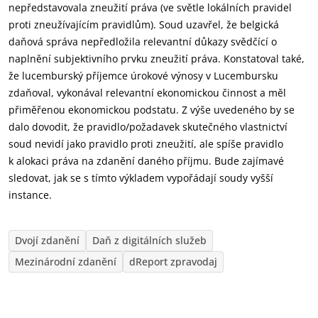
nepředstavovala zneužití práva (ve světle lokálních pravidel
proti zneužívajícím pravidlům). Soud uzavřel, že belgická
daňová správa nepředložila relevantní důkazy svědčící o
naplnění subjektivního prvku zneužití práva. Konstatoval také,
že lucemburský příjemce úrokové výnosy v Lucembursku
zdaňoval, vykonával relevantní ekonomickou činnost a měl
přiměřenou ekonomickou podstatu. Z výše uvedeného by se
dalo dovodit, že pravidlo/požadavek skutečného vlastnictví
soud nevidí jako pravidlo proti zneužití, ale spíše pravidlo
k alokaci práva na zdanění daného příjmu. Bude zajímavé
sledovat, jak se s tímto výkladem vypořádají soudy vyšší
instance.
Dvojí zdanění
Daň z digitálních služeb
Mezinárodní zdanění
dReport zpravodaj