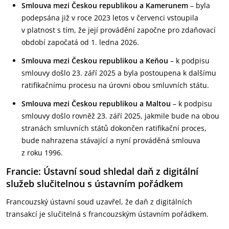
Smlouva mezi Českou republikou a Kamerunem
– byla
podepsána již v roce 2023 letos v červenci vstoupila
v platnost s tím, že její provádění započne pro zdaňovací
období započatá od 1. ledna 2026.
Smlouva mezi Českou republikou a Keňou
– k podpisu
smlouvy došlo 23. září 2025 a byla postoupena k dalšímu
ratifikačnímu procesu na úrovni obou smluvních státu.
Smlouva mezi Českou republikou a Maltou
– k podpisu
smlouvy došlo rovněž 23. září 2025, jakmile bude na obou
stranách smluvních států dokončen ratifikační proces,
bude nahrazena stávající a nyní prováděná smlouva
z roku 1996.
Francie: Ústavní soud shledal daň z digitální
služeb slučitelnou s ústavním pořádkem
Francouzský ústavní soud uzavřel, že daň z digitálních
transakcí je slučitelná s francouzským ústavním pořádkem.