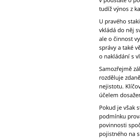
v podstatě o p
tudíž výnos z k
U pravého staki
vkládá do něj s
ale o činnost v
správy a také vě
o nakládání s v
Samozřejmě zále
rozděluje zdaně
nejistotu. Klíč
účelem dosažen
Pokud je však s
podmínku prová
povinnosti spoč
pojistného na s