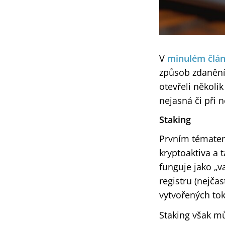
V
minulém člá
způsob zdanění
otevřeli několi
nejasná či při 
Staking
Prvním tématem
kryptoaktiva a 
funguje jako „v
registru (nejča
vytvořených to
Staking však mů