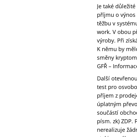
Je také důležit
příjmu o výnos 
těžbu v systém
work. V obou př
výroby. Při zís
K němu by mělo
směny kryptomě
GFŘ – Informac
Další otevřenou
test pro osvobo
příjem z prode
úplatným převo
součástí obcho
písm. zk) ZDP. 
nerealizuje žád