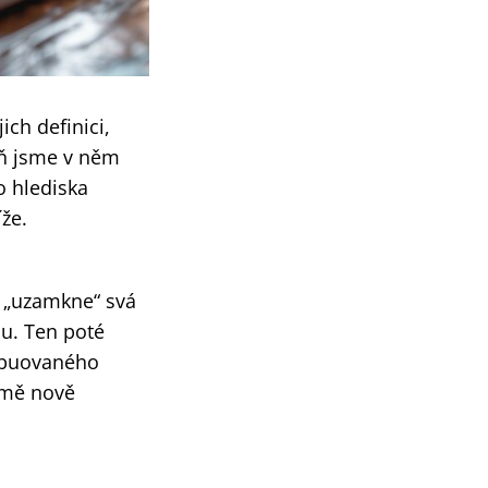
ich definici,
eň jsme v něm
o hlediska
že.
l „uzamkne“ svá
lu. Ten poté
ribuovaného
rmě nově