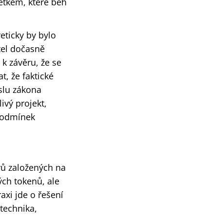
etkem, které běh
eticky by bylo
tel dočasně
k závěru, že se
, že faktické
slu zákona
ivý projekt,
 podmínek
rů založených na
ých tokenů, ale
axi jde o řešení
 technika,