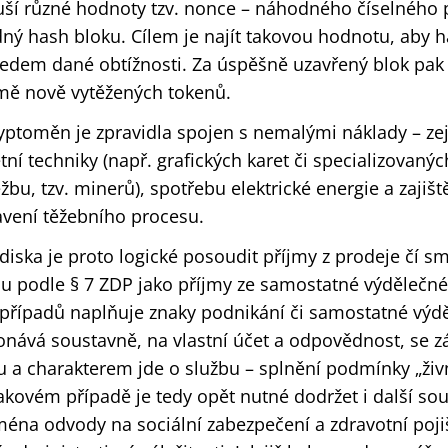
ší různé hodnoty tzv. nonce – náhodného číselného 
dný hash bloku. Cílem je najít takovou hodnotu, aby 
edem dané obtížnosti. Za úspěšně uzavřený blok pak 
ě nově vytěžených tokenů.
ryptoměn je zpravidla spojen s nemalými náklady – z
ní techniky (např. grafických karet či specializovanýc
žbu, tzv. minerů), spotřebu elektrické energie a zaji
avení těžebního procesu.
iska je proto logické posoudit příjmy z prodeje čí s
u podle § 7 ZDP jako příjmy ze samostatné výdělečné
ě případů naplňuje znaky podnikání či samostatné výdě
konává soustavně, na vlastní účet a odpovědnost, se
u a charakterem jde o službu – splnění podmínky „ž
kovém případě je tedy opět nutné dodržet i další souv
ména odvody na sociální zabezpečení a zdravotní poji