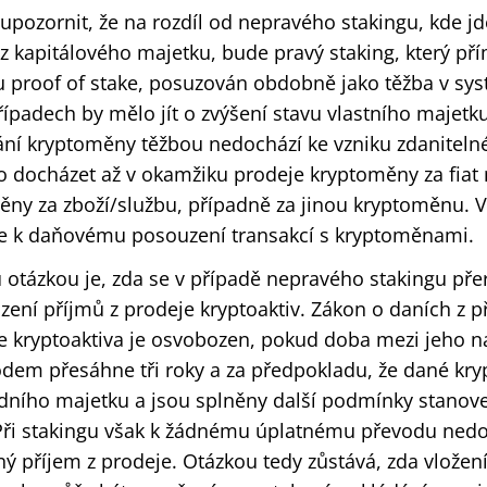
é upozornit, že na rozdíl od nepravého stakingu, kde 
z kapitálového majetku, bude pravý staking, který př
u proof of stake, posuzován obdobně jako těžba v sys
ípadech by mělo jít o zvýšení stavu vlastního majetku 
kání kryptoměny těžbou nedochází ke vzniku zdaniteln
 docházet až v okamžiku prodeje kryptoměny za fia
ny za zboží/službu, případně za jinou kryptoměnu. V
e k daňovému posouzení transakcí s kryptoměnami.
 otázkou je, zda se v případě nepravého stakingu pře
zení příjmů z prodeje kryptoaktiv. Zákon o daních z p
je kryptoaktiva je osvobozen, pokud doba mezi jeho n
dem přesáhne tři roky a za předpokladu, že dané kry
dního majetku a jsou splněny další podmínky stanoven
Při stakingu však k žádnému úplatnému převodu nedoc
ný příjem z prodeje. Otázkou tedy zůstává, zda vložen