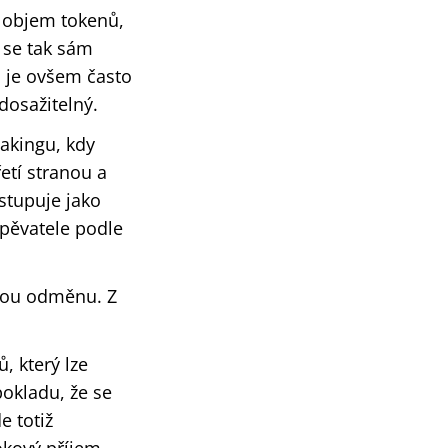
 objem tokenů,
 se tak sám
i je ovšem často
dosažitelný.
akingu, kdy
etí stranou a
ystupuje jako
spěvatele podle
kou odměnu. Z
, který lze
pokladu, že se
 totiž