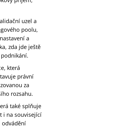
okový příjem,
alidační uzel a
ingového poolu,
 nastavení a
ka, zda jde ještě
 podnikání.
e, která
tavuje právní
vozovanou za
šího rozsahu.
erá také splňuje
i na související
m odvádění