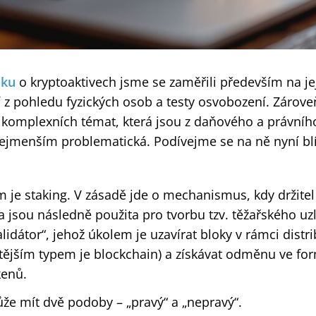
nku
o kryptoaktivech jsme se zaměřili především na jej
 z pohledu fyzických osob a testy osvobození. Zárov
k komplexních témat, která jsou z daňového a právníh
nejmenším problematická. Podívejme se na ně nyní blí
 je staking. V zásadě jde o mechanismus, kdy držite
ta jsou následně použita pro tvorbu tzv. těžařského uz
alidátor“, jehož úkolem je uzavírat bloky v rámci dist
stějším typem je blockchain) a získávat odměnu ve fo
kenů.
že mít dvě podoby – „pravý“ a „nepravý“.