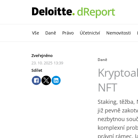
Vše
Daně
Právo
Účetnictví
Nemovitosti
Zveřejněno
Daně
23. 10. 2025
13:39
Kryptoak
Sdílet
NFT
Staking, těžba, 
již ‎pevně zako
nezbytnou ‎souč
komplexní ‎prob
právní rámec. ‎