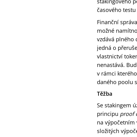
stakingového p
časového testu 
Finanční správa
možné namítnou
vzdává plného d
jedná o přeruše
vlastnictví to
nenastává. Bude
v rámci kterého
daného poolu s
Těžba
Se stakingem úz
principu
proof 
na výpočetním v
složitých výpoče