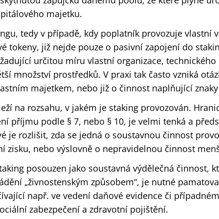
oskytnutou zápůjčku danému poolu, ze které plyne úr
apitálového majetku.
ngu, tedy v případě, kdy poplatník provozuje vlastní v
vé tokeny, již nejde pouze o pasivní zapojení do stak
yžadující určitou míru vlastní organizace, technického
tší množství prostředků. V praxi tak často vzniká otáz
lastním majetkem, nebo již o činnost naplňující znaky
ží na rozsahu, v jakém je staking provozován. Hranic
ní příjmu podle § 7, nebo § 10, je velmi tenká a předs
ové je rozlišit, zda se jedná o soustavnou činnost pro
í zisku, nebo výslovně o nepravidelnou činnost men
taking posouzen jako soustavná výdělečná činnost, kt
dění „živnostenským způsobem“, je nutné pamatovat 
ívající např. ve vedení daňové evidence či případné
ociální zabezpečení a zdravotní pojištění.