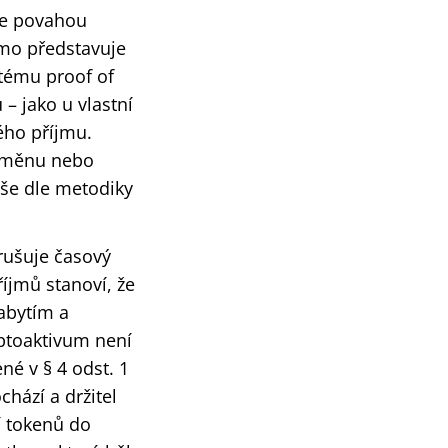
jde povahou
ímo představuje
tému proof of
– jako u vlastní
ého příjmu.
t měnu nebo
še dle metodiky
rušuje časový
říjmů stanoví, že
abytím a
ptoaktivum není
é v § 4 odst. 1
hází a držitel
í tokenů do