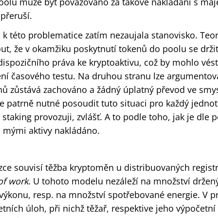
oolu může být považováno za takové nakládání s maj
přeruší.
 k této problematice zatím nezaujala stanovisko. Teor
t, že v okamžiku poskytnutí tokenů do poolu se drži
ispozičního práva ke kryptoaktivu, což by mohlo vést 
ní časového testu. Na druhou stranu lze argumentovat
kenů zůstává zachováno a žádný úplatný převod ve smy
 patrně nutné posoudit tuto situaci pro každý jednotl
 staking provozuji, zvlášť. A to podle toho, jak je dle
 mými aktivy nakládáno.
ce souvisí těžba kryptoměn u distribuovaných regist
of work
. U tohoto modelu nezáleží na množství držen
ýkonu, resp. na množství spotřebované energie. V pr
tních úloh, při nichž těžař, respektive jeho výpočetní