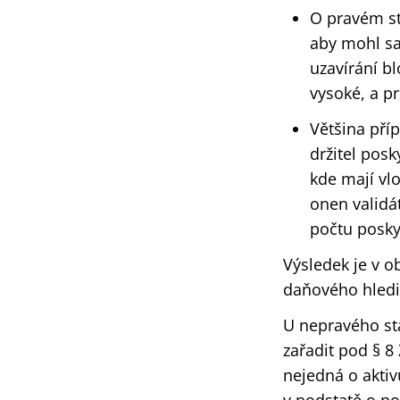
O pravém st
aby mohl sa
uzavírání bl
vysoké, a p
Většina pří
držitel pos
kde mají vlo
onen validá
počtu posky
Výsledek je v 
daňového hledi
U nepravého sta
zařadit pod § 8
nejedná o akti