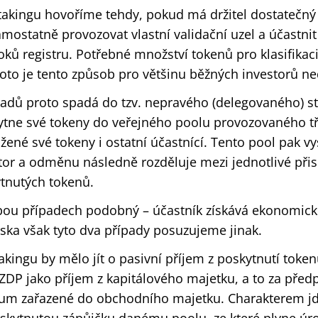
akingu hovoříme tehdy, pokud má držitel dostatečný
mostatně provozovat vlastní validační uzel a účastnit
oků registru. Potřebné množství tokenů pro klasifikac
roto je tento způsob pro většinu běžných investorů ne
padů proto spadá do tzv. nepravého (delegovaného) st
kytne své tokeny do veřejného poolu provozovaného tř
žené své tokeny i ostatní účastnící. Tento pool pak v
tor a odměnu následně rozděluje mezi jednotlivé při
tnutých tokenů.
obou případech podobný – účastník získává ekonomic
ska však tyto dva případy posuzujeme jinak.
kingu by mělo jít o pasivní příjem z poskytnutí tokenů
 ZDP jako příjem z kapitálového majetku, a to za před
vum zařazené do obchodního majetku. Charakterem jde