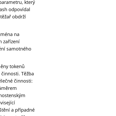
parametru, který
hash odpovídal
těžař obdrží
ejména na
h zařízení
štění samotného
měny tokenů
 činnosti. Těžba
lečné činnosti:
 záměrem
ivnostenským
isející
štění a případné