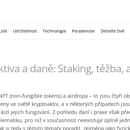
Lidé
Udržitelnost
Technologie
Poradenství
Deloitte živě
tiva a daně: Staking, těžba, 
NFT (non-fungible tokens) a airdropy – to jsou čtyři obl
tveny ve světě kryptoaktiv, a v některých případech js
ástí jejich fungování. Z pohledu daní i praxe však př
lematiku, pro niž v současnosti neexistuje úplně jedn
Jak si tedy s těmito tématy poradit, zejména jako fyzi