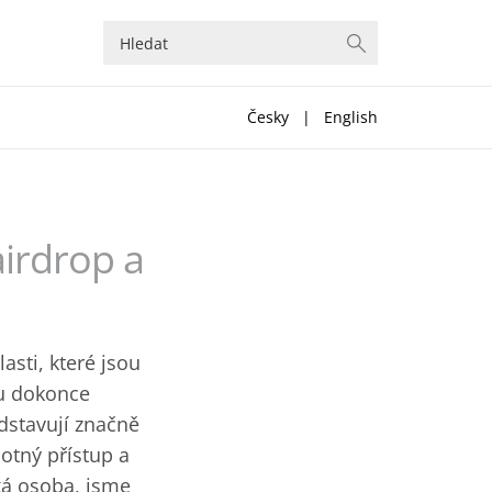
Česky
|
English
airdrop a
asti, které jsou
ou dokonce
edstavují značně
otný přístup a
cká osoba, jsme