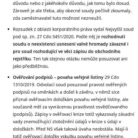
důvodu nebo z jakéhokoliv důvodu, jak tomu bylo dosud.
Zároveň je ale třeba, aby obecné soudy pečlivě zkoumaly,
zda zaměstnavatel tuto možnost nezneužil.
Rozsudek z oblasti korporátního práva vydal Nejvyšší soud
pod sp. zn. 27 Cdo 3451/2020. Podle něj je
rozhodnutí
soudu o neexistenci usnesení valné hromady závazné i
pro soud rozhodující ve věci zápisu do obchodního
rejstříku
. Ten tak stejnou otázku nemůže posuzovat ani
jako předběžnou.
Ověřování podpisů – povaha veřejné listiny
29 Cdo
1310/2019. Odvolací soud posuzoval pravost ověřených
podpisů na směnkách a došel k závěru, v němž sice
přiznal ověřovacím doložkám povahu veřejné listiny, ale
současně měl za vyvrácenou pravdivost osvědčovaného
(podpisů). Zápisy v ověřovací knize totiž vykazovaly zásadní
vady znemožňující ztotožnění údajů v knize s údaji v
doložkách. Před NS však taková úvaha neobstála. Mají-li
totiž ověřovací doložky vskutku povahu veřejné listiny,