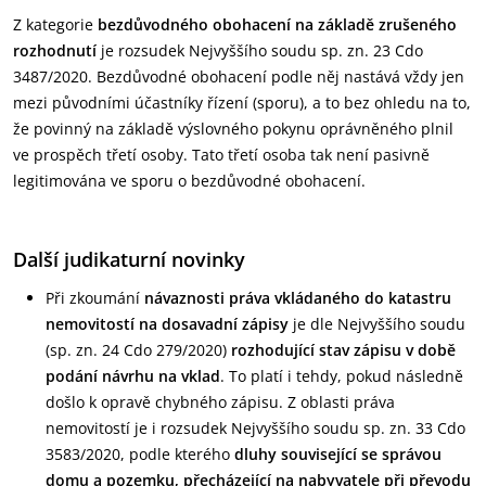
Z kategorie
bezdůvodného obohacení na základě zrušeného
rozhodnutí
je rozsudek Nejvyššího soudu sp. zn. 23 Cdo
3487/2020. Bezdůvodné obohacení podle něj nastává vždy jen
mezi původními účastníky řízení (sporu), a to bez ohledu na to,
že povinný na základě výslovného pokynu oprávněného plnil
ve prospěch třetí osoby. Tato třetí osoba tak není pasivně
legitimována ve sporu o bezdůvodné obohacení.
Další judikaturní novinky
Při zkoumání
návaznosti práva vkládaného do katastru
nemovitostí na dosavadní zápisy
je dle Nejvyššího soudu
(sp. zn. 24 Cdo 279/2020)
rozhodující stav zápisu v době
podání návrhu na vklad
. To platí i tehdy, pokud následně
došlo k opravě chybného zápisu. Z oblasti práva
nemovitostí je i rozsudek Nejvyššího soudu sp. zn. 33 Cdo
3583/2020, podle kterého
dluhy související se správou
domu a pozemku, přecházející na nabyvatele při převodu