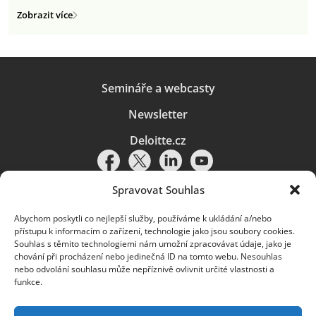
Zobrazit více
Semináře a webcasty
Newsletter
Deloitte.cz
Spravovat Souhlas
Abychom poskytli co nejlepší služby, používáme k ukládání a/nebo
Pravidla používání
|
Ochrana osobních údajů
|
Soubory cookies
|
přístupu k informacím o zařízení, technologie jako jsou soubory cookies.
Deloitte.cz
Souhlas s těmito technologiemi nám umožní zpracovávat údaje, jako je
chování při procházení nebo jedinečná ID na tomto webu. Nesouhlas
© 2026. Více informací najdete v
Pravidlech používání
.
nebo odvolání souhlasu může nepříznivě ovlivnit určité vlastnosti a
funkce.
Deloitte označuje jednu či více společností globální sítě členských
společností Deloitte Touche Tohmatsu Limited („DTTL“) a jejich dceřiné
a přidružené subjekty (souhrnně „organizace Deloitte“). Společnost DTTL