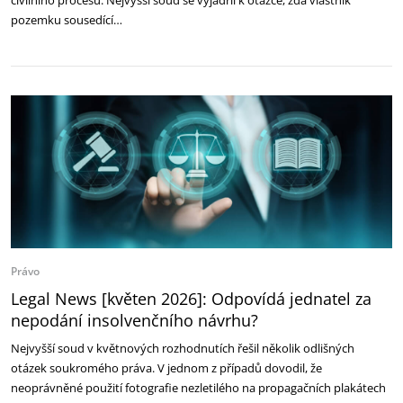
civilního procesu. Nejvyšší soud se vyjádřil k otázce, zda vlastník
pozemku sousedící…
Právo
Legal News [květen 2026]: Odpovídá jednatel za
nepodání insolvenčního návrhu?
Nejvyšší soud v květnových rozhodnutích řešil několik odlišných
otázek soukromého práva. V jednom z případů dovodil, že
neoprávněné použití fotografie nezletilého na propagačních plakátech