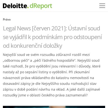
Právo
Legal News [červen 2021]: Ústavní soud
se vyjádřil k podmínkám pro odstoupení
od konkurenční doložky
Nejvyšší soud ve svém rozsudku zdůraznil rozdíl mezi
„odbornou péčí“ a „péčí řádného hospodáře“. Nejvyšší soud
také rozhodl, že pro vydědění jsou relevantní i důvody, které
nastaly až po sepsání listiny o vydědění. Při zkoumání
návaznosti práva vkládaného do katastru nemovitostí na
dosavadní zápisy je dle Nejvyššího soudu rozhodující stav
zápisu v době podání návrhu na vklad. A jaké další zajímavé
rozsudky jsme v oblasti českého práva zaznamenali?