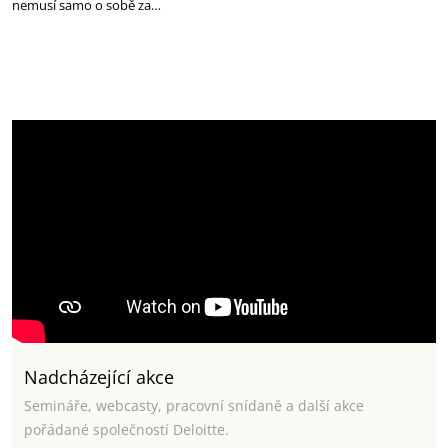
nemusí samo o sobě za…
Nadcházející akce
Semináře, webcasty, pracovní snídaně a další akce
pořádané společností Deloitte.