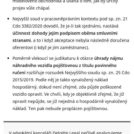
modelového obchodníka a úvaha o tom, jak by určitý
projev vůle chápal.
Nejvyšší soud v pracovněprávním kontextu pod sp. zn. 21
Cdo 3382/2020 dovodil, že je-li tak sjednáno, nastává
účinnost dohody jejím podpisem oběma smluvními
stranami
, a to i když akceptace nebyla následně doručena
oferentovi (i když je jím zaměstnanec).
Poměrně vlekoucí se judikaturu k otázce
úhrady nájmu
náhradního vozidla pojišťovnou z titulu povinného
ručení
rozšiřuje rozsudek Nejvyššího soudu sp. zn. 25 Cdo
2015/2019. Podle něj je takto vynaložený náklad
hospodárný, dokud není zřejmé, zda půjde poškozené
vozidlo opravit. Ve chvíli, kdy je objektivně zřejmé, že již
opravit nepůjde, se již nejedná o hospodárně vynaložený
náklad. Ten pak nebude proplácen pojišťovnou.
V advokátní kanceláři Deloitte Legal pečlivě analyzujeme