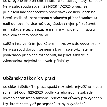
Do kategorie insolvenčních judikátů se řadí zajímavý rozsudek
Nejvyššího soudu sp. zn. 29 NSČR 17/2020 týkající se
přihlášení nadhodnocených pohledávek do insolvenčního
řízení. Podle něj
nenastanou v takovém případě sankce za
nadhodnocení o více než dvojnásobek nejen při zpětvzetí
přihlášky, ale též při uzavření smíru
v incidenčním sporu
týkajícím se této pohledávky.
Dalším
insolvenčním judikátem
(sp. zn. 29 ICdo 55/2019) pak
Nejvyšší soud dovodil, že není-li k přihlášce vykonatelné
pohledávky připojeno rozhodnutí, na jehož základě je
vykonatelná, nejedná se o vadu přihlášky.
Občanský zákoník v praxi
Do oblasti dědického práva spadá rozsudek Nejvyššího soudu
sp. zn. 24 Cdo 1820/2020, podle kterého jsou na základě
nového občanského zákoníku
relevantní důvody pro vydědění
i ty, které nastaly až po sepsání listiny o vydědění
.