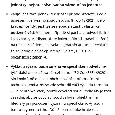
jednotky, nejsou právní vadou váznoucí na jednotce
.
Zaujal nás také poněkud kuriózní případ krádeže. Podle
usnesení Nejvyššího soudu sp. zn. 8 Tdo 18/2021
jde o
krádež i tehdy, jestliže se nepodaří zjistit vlastníka
odcizené věci
. V daném případě si pachatel odvezl jízdní
kolo značky Madison, které kolem půlnoci „našel“ opřené
na ulici o zeď domu. Dovolatel (marně) argumentoval tím,
že se jednalo o věc opuštěnou ve smyslu § 1045
občanského zákoníku.
Výkladu výrazu používaného ve specifickém odvětví
se
týká další doporučované rozhodnutí (32 Cdo 3654/2020).
Šlo konkrétně o oblast obchodování s informačními
technologiemi a NS se zde vyhradil vůči výkladu termínu
„uvolnění SW“, který použil odvolací soud. Podle NS je totiž
zásadní, aby se odvolací soud zabýval objektivními
hledisky při posouzení významu specifického výrazu v
tomto segmentu trhu. Důležitou roli také hraje role