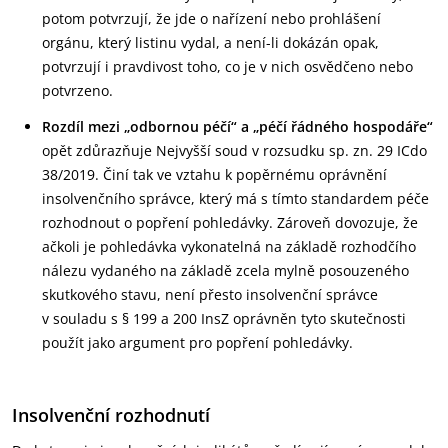
potom potvrzují, že jde o nařízení nebo prohlášení
orgánu, který listinu vydal, a není-li dokázán opak,
potvrzují i pravdivost toho, co je v nich osvědčeno nebo
potvrzeno.
Rozdíl mezi „odbornou péčí“ a „péčí řádného hospodáře“
opět zdůrazňuje Nejvyšší soud v rozsudku sp. zn. 29 ICdo
38/2019. Činí tak ve vztahu k popěrnému oprávnění
insolvenčního správce, který má s tímto standardem péče
rozhodnout o popření pohledávky. Zároveň dovozuje, že
ačkoli je pohledávka vykonatelná na základě rozhodčího
nálezu vydaného na základě zcela mylně posouzeného
skutkového stavu, není přesto insolvenční správce
v souladu s § 199 a 200 InsZ oprávněn tyto skutečnosti
použít jako argument pro popření pohledávky.
Insolvenční rozhodnutí