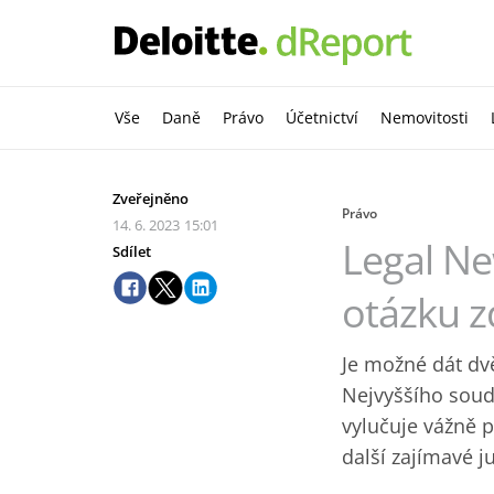
Vše
Daně
Právo
Účetnictví
Nemovitosti
Zveřejněno
Právo
14. 6. 2023
15:01
Legal Ne
Sdílet
otázku z
Je možné dát dv
Nejvyššího soud
vylučuje vážně 
další zajímavé j