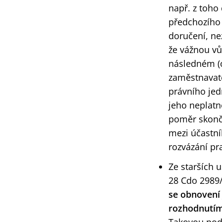
např. z toho
předchozího
doručení, ne
že vážnou vů
následném (
zaměstnavate
právního jed
jeho neplatn
poměr skonči
mezi účastní
rozvázání p
Ze starších 
28 Cdo 2989/
se obnovení
rozhodnutí