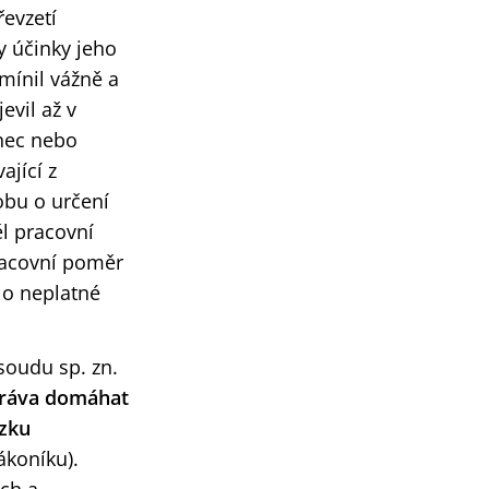
evzetí
 účinky jeho
mínil vážně a
evil až v
nec nebo
ající z
obu o určení
l pracovní
racovní poměr
 o neplatné
soudu sp. zn.
ráva domáhat
azku
ákoníku).