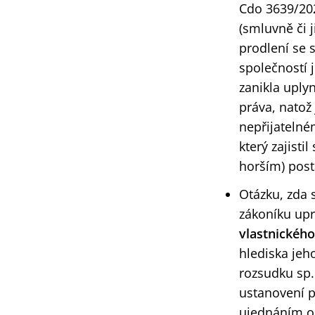
Cdo 3639/202
(smluvně či 
prodlení se 
společností 
zanikla uplyn
práva, natož 
nepřijatelné
který zajist
horším) posta
Otázku, zda
zákoníku upr
vlastnického
hlediska jeho
rozsudku sp.
ustanovení 
ujednáním o 