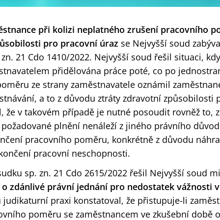
stnance při kolizi neplatného zrušení pracovního p
ůsobilosti pro pracovní úraz
se Nejvyšší soud zabýva
 zn. 21 Cdo 1410/2022. Nejvyšší soud řešil situaci, k
stnavatelem přidělována práce poté, co po jednostr
poměru ze strany zaměstnavatele oznámil zaměstnane
tnávání, a to z důvodu ztráty zdravotní způsobilosti 
l, že v takovém případě je nutné posoudit rovněž to, 
požadované plnění nenáleží z jiného právního důvod
nčení pracovního poměru, konkrétně z důvodu náhrad
končení pracovní neschopnosti.
udku sp. zn. 21 Cdo 2615/2022 řešil Nejvyšší soud mi
 o zdánlivé právní jednání pro nedostatek vážnosti v
judikaturní praxi konstatoval, že přistupuje-li zaměst
covního poměru se zaměstnancem ve zkušební době 