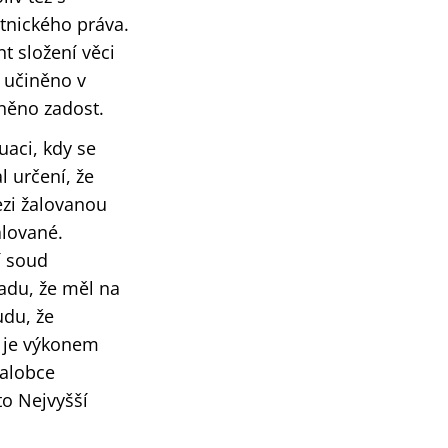
tnického práva.
t složení věci
o učiněno v
něno zadost.
uaci, kdy se
 určení, že
ezi žalovanou
lované.
í soud
ladu, že měl na
udu, že
“ je výkonem
žalobce
to Nejvyšší