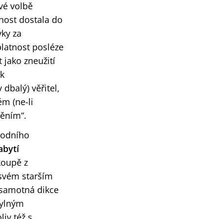
vé volbě
čnost dostala do
ky za
platnost posléze
 jako zneužití
 k
dbalý) věřitel,
ém (ne-li
těním“.
hodního
abytí
koupě z
e svém starším
 samotná dikce
hylným
iv též s