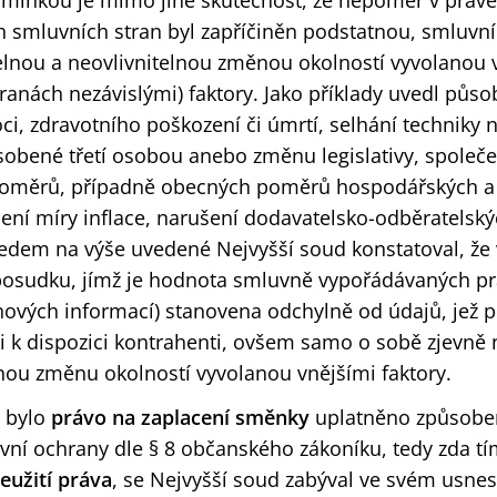
mínkou je mimo jiné skutečnost, že nepoměr v práve
 smluvních stran byl zapříčiněn podstatnou, smluvn
lnou a neovlivnitelnou změnou okolností vyvolanou v
ranách nezávislými) faktory. Jako příklady uvedl půso
moci, zdravotního poškození či úmrtí, selhání techniky
sobené třetí osobou anebo změnu legislativy, společe
 poměrů, případně obecných poměrů hospodářských 
šení míry inflace, narušení dodavatelsko-odběratelsk
ledem na výše uvedené Nejvyšší soud konstatoval, že
osudku, jímž je hodnota smluvně vypořádávaných pr
nových informací) stanovena odchylně od údajů, jež př
 k dispozici kontrahenti, ovšem samo o sobě zjevně
ou změnu okolností vyvolanou vnějšími faktory.
a bylo
právo na zaplacení směnky
uplatněno způsobe
vní ochrany dle § 8 občanského zákoníku, tedy zda tí
eužití práva
, se Nejvyšší soud zabýval ve svém usnese