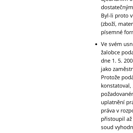
dostatečným
Byl-li proto
(zboží, mate
písemné for
Ve svém usne
žalobce po
dne 1. 5. 20
jako zaměst
Protože podá
konstatoval,
požadovaném 
uplatnění pr
práva v rozp
přistoupil a
soud vyhodno