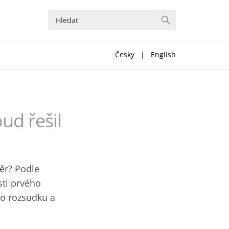
Česky
|
English
ud řešil
ěr? Podle
sti prvého
to rozsudku a