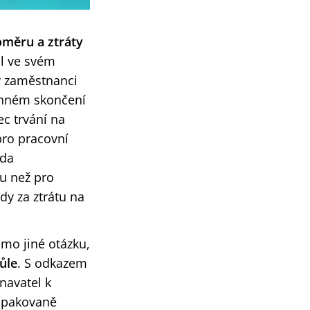
oměru a ztráty
l ve svém
dy zaměstnanci
anném skončení
c trvání na
pro pracovní
zda
u než pro
y za ztrátu na
mo jiné otázku,
ůle
. S odkazem
navatel k
opakovaně