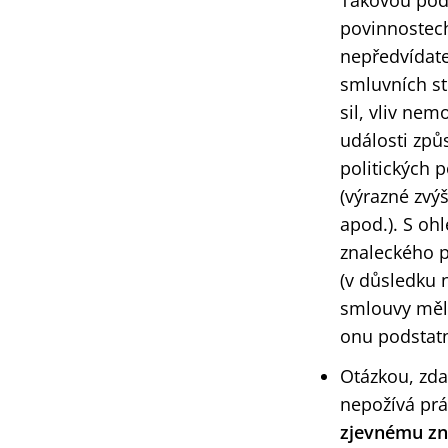
Takovou pod
povinnostech
nepředvídate
smluvních st
sil, vliv ne
události způ
politických
(výrazné zvý
apod.). S oh
znaleckého p
(v důsledku 
smlouvy měli
onu podstatn
Otázkou, zd
nepožívá prá
zjevnému zn