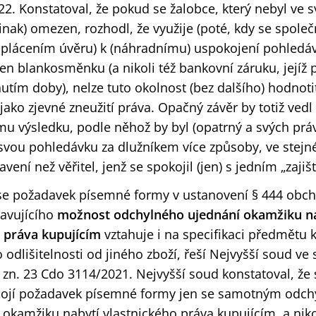
2. Konstatoval, že pokud se žalobce, který nebyl ve s
jinak) omezen, rozhodl, že využije (poté, kdy se spole
splácením úvěru) k (náhradnímu) uspokojení pohledáv
jen blankosměnku (a nikoli též bankovní záruku, jejíž 
utím doby), nelze tuto okolnost (bez dalšího) hodnotit
jako zjevné zneužití práva. Opačný závěr by totiž vedl
mu výsledku, podle něhož by byl (opatrný a svých práv 
il svou pohledávku za dlužníkem více způsoby, ve stejn
vení než věřitel, jenž se spokojil (jen) s jedním „zajiš
 se požadavek písemné formy v ustanovení § 444 obc
avujícího
možnost odchylného ujednání okamžiku n
 práva kupujícím
vztahuje i na specifikaci předmětu 
 odlišitelnosti od jiného zboží, řeší Nejvyšší soud v
 zn. 23 Cdo 3114/2021. Nejvyšší soud konstatoval, že
pojí požadavek písemné formy jen se samotným odc
okamžiku nabytí vlastnického práva kupujícím, a nikol