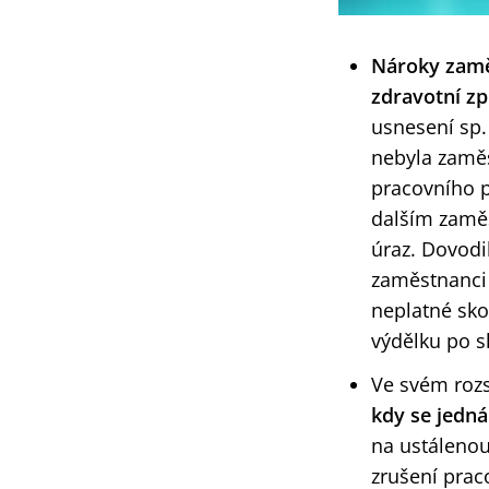
Nároky zamě
zdravotní zp
usnesení sp.
nebyla zamě
pracovního 
dalším zaměs
úraz. Dovodi
zaměstnanci 
neplatné sko
výdělku po s
Ve svém rozs
kdy se jedná
na ustálenou 
zrušení pra