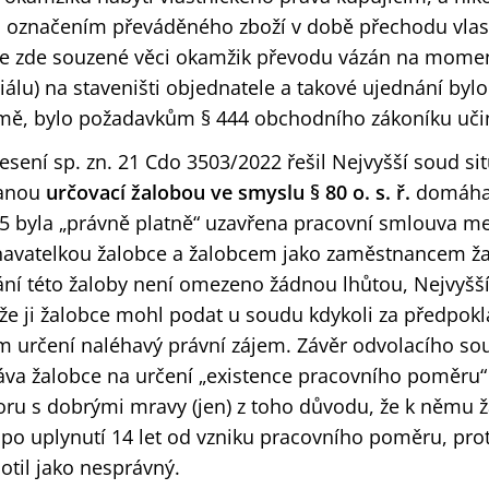
 označením převáděného zboží v době přechodu vlas
 ve zde souzené věci okamžik převodu vázán na momen
riálu) na staveništi objednatele a takové ujednání byl
mě, bylo požadavkům § 444 obchodního zákoníku uči
sení sp. zn. 21 Cdo 3503/2022 řešil Nejvyšší soud sit
danou
určovací žalobou ve smyslu § 80 o. s. ř.
domáhal
05 byla „právně platně“ uzavřena pracovní smlouva m
navatelkou žalobce a žalobcem jako zaměstnancem ža
ní této žaloby není omezeno žádnou lhůtou, Nejvyšš
 že ji žalobce mohl podat u soudu kdykoli za předpok
určení naléhavý právní zájem. Závěr odvolacího so
áva žalobce na určení „existence pracovního poměru
oru s dobrými mravy (jen) z toho důvodu, že k němu 
ž po uplynutí 14 let od vzniku pracovního poměru, pro
til jako nesprávný.