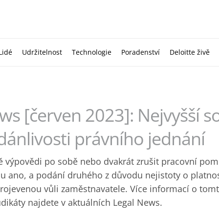
Lidé
Udržitelnost
Technologie
Poradenství
Deloitte živě
ws [červen 2023]: Nejvyšší so
dánlivosti právního jednání
ě výpovědi po sobě nebo dvakrát zrušit pracovní pom
u ano, a podání druhého z důvodu nejistoty o platno
projevenou vůli zaměstnavatele. Více informací o tom
udikáty najdete v aktuálních Legal News.