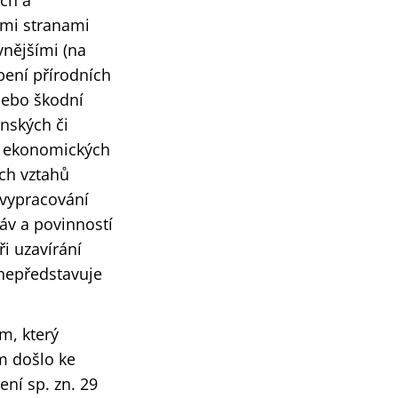
ch a
ími stranami
nějšími (na
bení přírodních
 nebo škodní
nských či
a ekonomických
ých vztahů
 vypracování
áv a povinností
i uzavírání
 nepředstavuje
m, který
m došlo ke
ní sp. zn. 29