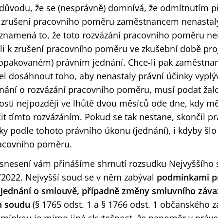
 důvodu, že se (nesprávně) domnívá, že odmítnutím př
 zrušení pracovního poměru zaměstnancem nenastaly
znamená to, že toto rozvázání pracovního poměru ne
li k zrušení pracovního poměru ve zkušební době proj
opakovaném) právním jednání. Chce-li pak zaměstna
l dosáhnout toho, aby nenastaly právní účinky vyplýv
nání o rozvázání pracovního poměru, musí podat žal
osti nejpozději ve lhůtě dvou měsíců ode dne, kdy mě
t tímto rozvázáním. Pokud se tak nestane, skončil p
ky podle tohoto právního úkonu (jednání), i kdyby šlo
racovního poměru.
usnesení vám přinášíme shrnutí rozsudku Nejvyššího 
2022. Nejvyšší soud se v něm zabýval
podmínkami p
 jednání o smlouvě, případně změny smluvního záv
m soudu
(§ 1765 odst. 1 a § 1766 odst. 1 občanského z