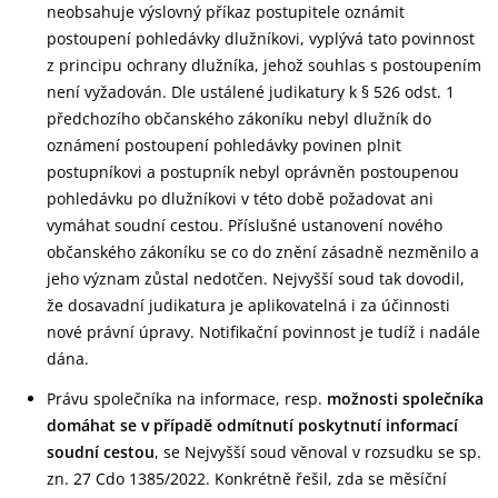
neobsahuje výslovný příkaz postupitele oznámit
postoupení pohledávky dlužníkovi, vyplývá tato povinnost
z principu ochrany dlužníka, jehož souhlas s postoupením
není vyžadován. Dle ustálené judikatury k § 526 odst. 1
předchozího občanského zákoníku nebyl dlužník do
oznámení postoupení pohledávky povinen plnit
postupníkovi a postupník nebyl oprávněn postoupenou
pohledávku po dlužníkovi v této době požadovat ani
vymáhat soudní cestou. Příslušné ustanovení nového
občanského zákoníku se co do znění zásadně nezměnilo a
jeho význam zůstal nedotčen. Nejvyšší soud tak dovodil,
že dosavadní judikatura je aplikovatelná i za účinnosti
nové právní úpravy. Notifikační povinnost je tudíž i nadále
dána.
Právu společníka na informace, resp.
možnosti společníka
domáhat se v případě odmítnutí poskytnutí informací
soudní cestou
, se Nejvyšší soud věnoval v rozsudku se sp.
zn. 27 Cdo 1385/2022. Konkrétně řešil, zda se měsíční