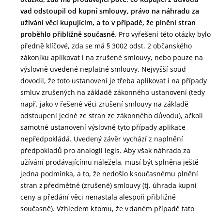
vad odstoupil od kupní smlouvy, právo na náhradu za
užívání věci kupujícím, a to v případě, že plnění stran
proběhlo přibližně současně
. Pro vyřešení této otázky bylo
předně klíčové, zda se má § 3002 odst. 2 občanského
zákoníku aplikovat i na zrušené smlouvy, nebo pouze na
výslovně uvedené neplatné smlouvy. Nejvyšší soud
dovodil, že toto ustanovení je třeba aplikovat i na případy
smluv zrušených na základě zákonného ustanovení (tedy
např. jako v řešené věci zrušení smlouvy na základě
odstoupení jedné ze stran ze zákonného důvodu), ačkoli
samotné ustanovení výslovně tyto případy aplikace
nepředpokládá. Uvedený závěr vychází z naplnění
předpokladů pro analogii legis. Aby však náhrada za
užívání prodávajícímu náležela, musí být splněna ještě
jedna podmínka, a to, že nedošlo k současnému plnění
stran z předmětné (zrušené) smlouvy (tj. úhrada kupní
ceny a předání věci nenastala alespoň přibližně
současně). Vzhledem k tomu, že v daném případě tato