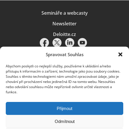
Semináře a webcasty
Newsletter
Deloitte.cz
Spravovat Souhlas
Abychom poskytli co nejlepší služby, používáme k ukládání a/nebo
Pravidla používání
|
Ochrana osobních údajů
|
Soubory cookies
|
přístupu k informacím o zařízení, technologie jako jsou soubory cookies.
Deloitte.cz
Souhlas s těmito technologiemi nám umožní zpracovávat údaje, jako je
chování při procházení nebo jedinečná ID na tomto webu. Nesouhlas
© 2026. Více informací najdete v
Pravidlech používání
.
nebo odvolání souhlasu může nepříznivě ovlivnit určité vlastnosti a
funkce.
Deloitte označuje jednu či více společností globální sítě členských
společností Deloitte Touche Tohmatsu Limited („DTTL“) a jejich dceřiné
a přidružené subjekty (souhrnně „organizace Deloitte“). Společnost DTTL
(rovněž označovaná jako „Deloitte Global“) a každá z jejích členských
Přijmout
společností a jejich přidružených subjektů je samostatným a nezávislým
právním subjektem, který není oprávněn zavazovat nebo přijímat závazky
za jinou z těchto členských společností a jejich přidružených subjektů ve
Odmítnout
vztahu k třetím stranám. Společnost DTTL a každá členská společnost