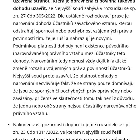
uzavřena stranou, která je oprávněna či povinna takovou
dohodu uzavřít,
se Nejvyšší soud zabývá v rozsudku se sp.
zn. 27 Cdo 305/2022. Dle ustálené rozhodovací praxe je
narovnání dohoda účastníků závazkového vztahu, kterou
odstraňují spornost nebo pochybnost vzájemných práv a
povinností tím, že je ruší a nahrazují je novými.
Podmínkou platnosti dohody není existence původního
(narovnávaného) právního vztahu mezi účastníky této
dohody. Narovnáním tedy nemusí vždy dojít k faktické
změně rozsahu vzájemných práv a povinností účastníků.
Nejvyšší soud proto uzavřel, že platnost dohody o
narovnání neovlivňuje fakt, že se strany pouze domnívají,
že jsou ze sporných či pochybných práv oprávněny nebo
zavázány, přičemž ve skutečnosti tomu tak není z důvodu,
že jedna nebo obě strany nejsou účastníky narovnávaného
právního vztahu.
Nakonec vaší pozornosti doporučujeme rozsudek se sp.
zn. 23 Cdo 1311/2022, ve kterém Nejvyšší soud
řešil
otázku, zda má prodávající poté, co kupující z důvodu