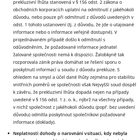
prekluzivní lhůta stanovená v § 156 odst. 2 zákona o
obchodních korporacích uplatní na odmítnutí z jakéhokoli
důvodu, nebo pouze při odmítnutí z důvodů uvedených v
odst. 1 tohoto ustanovení (tj. z důvodu, že jde o utajované
informace nebo o informace veřejně dostupné). V
projednávaném případě došlo k odmítnutí s
odůvodněním, že požadované informace jednatel
žalované společnosti nemá k dispozici. Žalobkyně tak
rozporovala zánik práva domáhat se řešení sporu o
poskytnutí informací u soudu z důvodu prekluze. S
ohledem na smysl a účel dané lhůty zejména pro stabilitu
vnitřních poměrů ve společnosti však Nejvyšší soud dospěl
k závěru, že prekluzivní lhůta dopadá nejen na případy
uvedené v § 156 odst. 1 z. o. k., nýbrž na všechny případy,
v nichž společnost z jakéhokoli důvodu (popř. bez uvedení
důvodu) odmítla poskytnout společníkovi požadované
informace (doklady).
Neplatností dohody o narovnání v situaci, kdy nebyla