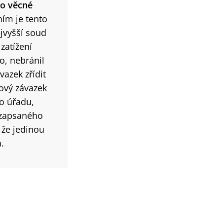
ko věcné
ním je tento
ejvyšší soud
zatížení
o, nebránil
vazek zřídit
kový závazek
ho úřadu,
í zapsaného
 že jedinou
.