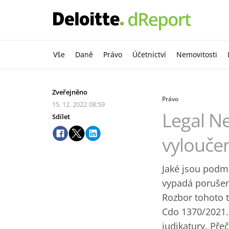
Vše
Daně
Právo
Účetnictví
Nemovitosti
Zveřejněno
Právo
15. 12. 2022
08:59
Legal N
Sdílet
vylouče
Jaké jsou podmí
vypadá porušen
Rozbor tohoto 
Cdo 1370/2021. 
judikatury. Pře