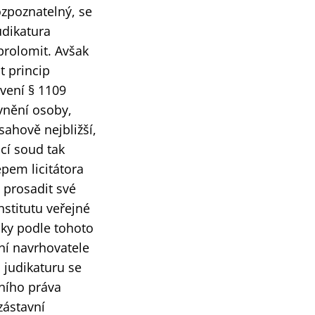
ozpoznatelný, se
udikatura
 prolomit. Avšak
it princip
ovení § 1109
vnění osoby,
sahově nejbližší,
cí soud tak
epem licitátora
 prosadit své
nstitutu veřejné
cky podle tohoto
ní navrhovatele
 judikaturu se
vního práva
zástavní