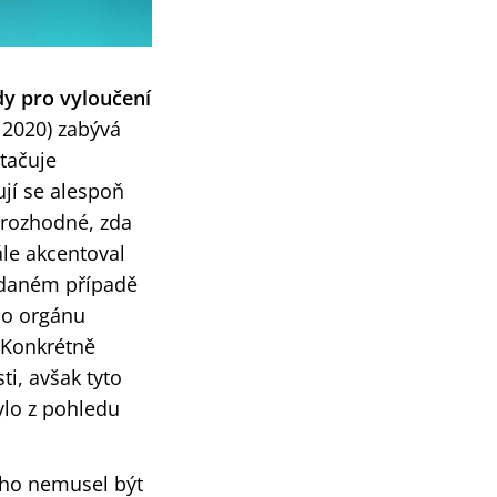
y pro vyloučení
 2020) zabývá
tačuje
jí se alespoň
 rozhodné, zda
le akcentoval
V daném případě
ího orgánu
. Konkrétně
ti, avšak tyto
ylo z pohledu
ého nemusel být