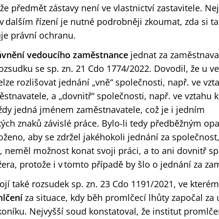
že předmět zástavy není ve vlastnictví zastavitele. Ne
 v dalším řízení je nutné podrobněji zkoumat, zda si t
je právní ochranu.
vnění vedoucího zaměstnance
jednat za zaměstnava
ozsu
dku se sp. zn.
21
Cdo 1774/2022. Dovodil, že u v
ze rozlišovat jednání „vně“ společnosti, např. ve vz
tnavatele, a „dovnitř“ společnosti, např. ve vztahu 
dy jedná jménem zaměstnavatele, což je i jedním
ckých znaků závislé práce. Bylo-li tedy předběžným op
ženo, aby se zdržel jakéhokoli jednání za společnost
 neměl možnost konat svoji práci, a to ani dovnitř spo
ra, protože i v tomto případě by šlo o jednání za za
ojí také rozsudek sp
. z
n.
23 Cdo 1191/2021, ve kterém
lčení
za situace, kdy běh promlčecí lhůty započal za 
níku. Nejvyšší soud konstatoval, že institut promlče