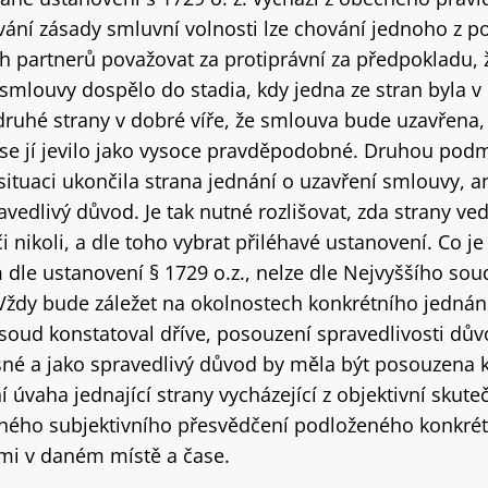
vání zásady smluvní volnosti lze chování jednoho z p
h partnerů považovat za protiprávní za předpokladu, 
 smlouvy dospělo do stadia, kdy jedna ze stran byla v
ruhé strany v dobré víře, že smlouva bude uzavřena, 
se jí jevilo jako vysoce pravděpodobné. Druhou podm
situaci ukončila strana jednání o uzavření smlouvy, a
vedlivý důvod. Je tak nutné rozlišovat, zda strany ve
či nikoli, a dle toho vybrat přiléhavé ustanovení. Co j
dle ustanovení § 1729 o.z., nelze dle Nejvyššího soud
ždy bude záležet na okolnostech konkrétního jednání.
 soud konstatoval dříve, posouzení spravedlivosti dů
řísné a jako spravedlivý důvod by měla být posouzena 
í úvaha jednající strany vycházející z objektivní skutečn
lného subjektivního přesvědčení podloženého konkré
mi v daném místě a čase.