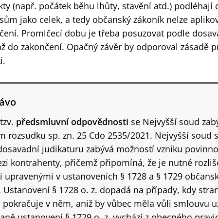
kty (např. počátek běhu lhůty, stavění atd.) podléhaj
ům jako celek, a tedy občanský zákoník nelze aplikov
čení. Promlčecí dobu je třeba posuzovat podle dosav
až do zakončení. Opačný závěr by odporoval zásadě prá
i.
rávo
tzv.
předsmluvní odpovědnosti
se Nejvyšší soud zab
 rozsudku sp. zn. 25 Cdo 2535/2021. Nejvyšší soud 
dosavadní judikaturu zabývá možností vzniku
povinno
zi kontrahenty, přičemž připomíná, že je nutné rozli
i upravenými v ustanoveních § 1728 a § 1729 občans
 Ustanovení § 1728 o. z. dopadá na případy, kdy stran
a pokračuje v něm, aniž by vůbec měla vůli smlouvu uz
aně ustanovení § 1729 o. z. vychází z obecného pravid