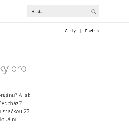
Česky
|
English
ky pro
orgánu? A jak
ředchází?
u značkou 27
ktuální