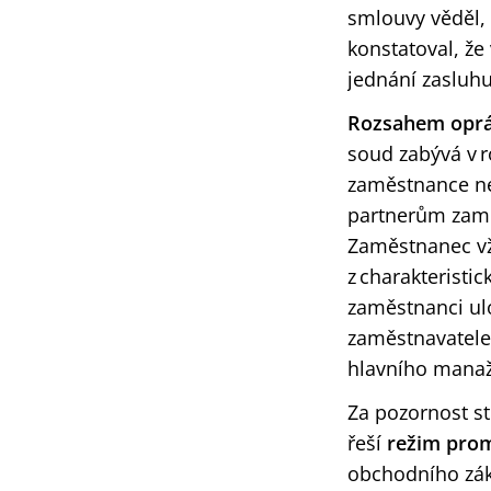
smlouvy věděl, 
konstatoval, že
jednání zasluhu
R
ozs
ahem oprá
soud zabývá v
r
zaměstnance nel
partnerům zaměs
Zaměstnanec vž
z charakteristi
zaměstnanci ulo
zaměstnavatele,
hlavního manaže
Za pozornost st
řeší
režim prom
obchodního záko