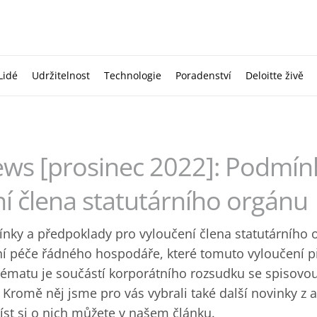
Lidé
Udržitelnost
Technologie
Poradenství
Deloitte živě
ews [prosinec 2022]: Podmín
ní člena statutárního orgánu
nky a předpoklady pro vyloučení člena statutárního 
í péče řádného hospodáře, které tomuto vyloučení p
tématu je součástí korporátního rozsudku se spisovo
Kromě něj jsme pro vás vybrali také další novinky z a
číst si o nich můžete v našem článku.