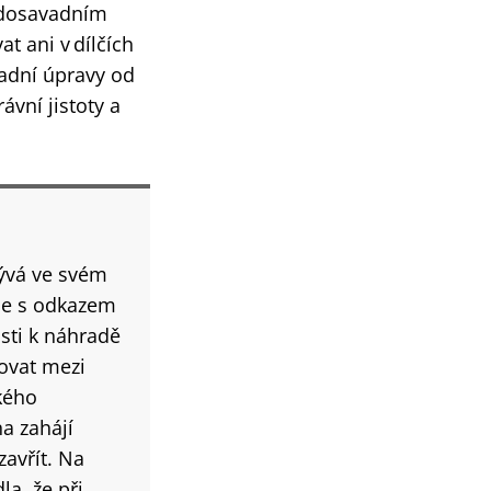
í dosavadním
at a
ni v dílčích
adní úpravy od
vní jistoty a
ývá ve svém
se s odkazem
sti k náhradě
šovat mezi
kého
a zahájí
avřít. Na
la, že při