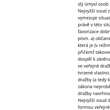
zlý úm
ysl osob
Nejvyšší soud z
vymezuje situac
právě v této si
favorizace dobr
písm. a) občans
která je (v rež
přičemž takovo
dospěl k závěru
ve veřejné draž
tvrzené vlastnic
dražby (a tedy 
zákona neproběh
dražby navrhno
Nejvyšší soud d
formou veřejné 