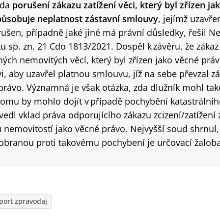
zda
porušení
zákazu zatížení věci, který byl zřízen ja
působuje neplatnost zástavní smlouvy
, jejímž uzavře
ušen, případně jaké jiné má právní důsledky, řešil N
u sp. zn.
21
C
do 1813/2021. Dospěl k závěru, že zákaz 
ch nemovitých věcí, který byl zřízen jako věcné práv
i, aby uzavřel platnou smlouvu, jíž na sebe převzal zá
 právo. Významná je však otázka, zda dlužník mohl ta
 tomu by mohlo dojít v případě pochybění katastrální
vedl vklad práva odporujícího zákazu zcizení/zatížen
u nemovitostí jako věcné právo. Nejvyšší soud shrnul,
branou proti takovému pochybení je určovací žaloba
port zpravodaj