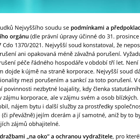
zsudků Nejvyššího soudu se
podmínka
mi a předpoklad
ního orgánu
(dle právní úpravy účinné do 31. prosince
7 Cdo 1370/2021. Nejvyšší soud konstatoval, že nepos
rušení ani opakovaná méně závažná porušení. Vyžadu
ušení péče řádného hospodáře v období tří let. Není
m dojde k újmě na straně korporace. Nejvyšší soud dá
ionality mezi porušením a sankcí za toto porušení. 
í povinnosti nezbytné loajality, kdy členka statutárn
 v zájmu korporace, ale v zájmu svém a osob blízkých
bil, nájem bytu i další služby za prostředky společnos
ě (či převážně) jejím dcerám a
jí samotné, aniž by to b
ejích zájmů obhajitelné.
 dražbami „na oko“ a ochranou vydražitele
,
pro kter