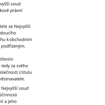
jvyšší soud
akové právní
tele
se Nejvyšší
edoucího
tahu k obchodním
k podřízeným.
atřením
, tedy za svého
lečnosti z titulu
městnavatele.
 Nejvyšší soud
účinnosti
ní a jeho