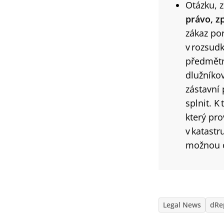
Otázku, 
právo, z
zákaz por
v rozsudk
předmětný
dlužníkov
zástavní
splnit. K
který pro
v katastr
možnou o
Legal News
dRe