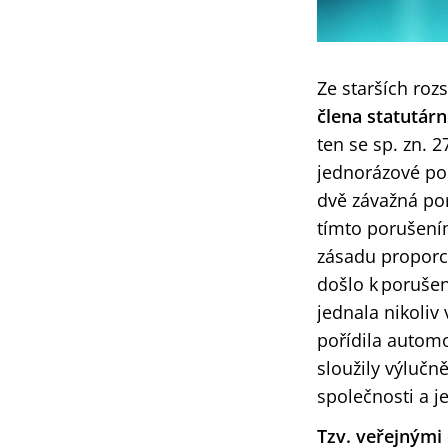
Ze starších ro
člena statutár
ten se sp. zn.
2
jednorázové po
dvě závažná por
tímto porušení
zásadu proporc
d
ošlo k porušen
jednala nikoliv
pořídila automo
sloužily výlučn
společnosti a j
Tzv. veřejnými