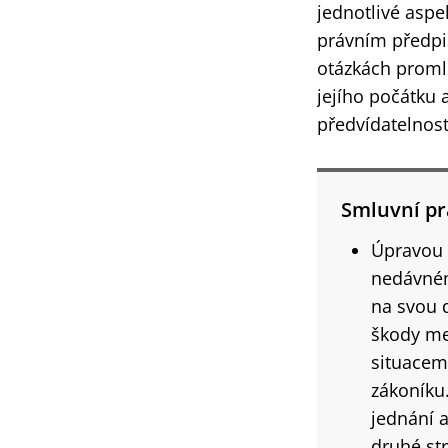
jednotlivé aspe
právním předpis
otázkách proml
jejího počátku 
předvídatelnost
Smluvní p
Úpravou 
nedávném
na svou 
škody me
situacem
zákoníku.
jednání 
druhé str