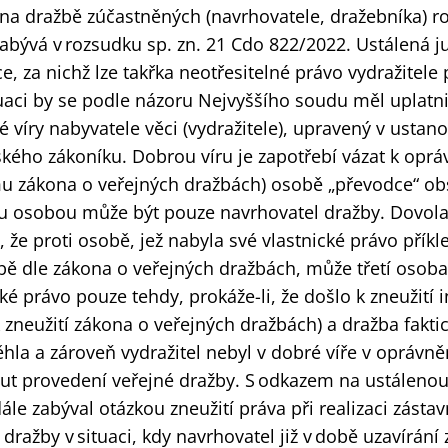
 na dražbě zúčastněných (navrhovatele, dražebníka) r
abývá v rozsudku sp. zn.
21 Cdo
822/2022. Ustálená j
e, za nichž lze takřka neotřesitelné právo vydražitele
tuaci by se podle názoru Nejvyššího soudu měl upl
atn
é víry nabyvatele věci (vydražitele), upravený v ustan
kého zákoníku. Dobrou víru je zapotřebí vázat k oprá
imu zákona o veřejných dražbách) osobě „převodce“ ob
u osobou může být pouze navrhovatel dražby. Dovola
, že proti osobě, jež nabyla své vlastnické právo příkl
bě dle zákona o veřejných dražbách, může třetí osoba
ké právo pouze tehdy, prokáže-li, že došlo k zneužití i
k zneužití zákona o veřejných dražbách) a dražba fakti
la a zároveň vydražitel nebyl v dobré víře v oprávně
ut provedení veřejné dražby. S odkazem na ustálenou
ále zabýval otázkou zneužití práva při realizaci zásta
dražby v situaci, kdy navrhovatel již v době uzavírání 