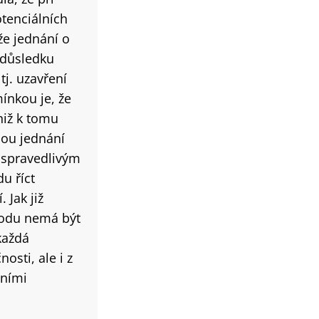
otenciálních
že jednání o
 důsledku
tj. uzavření
ínkou je, že
niž k tomu
dou jednání
e spravedlivým
u říct
 Jak již
vodu nemá být
každá
osti, ale i z
tními