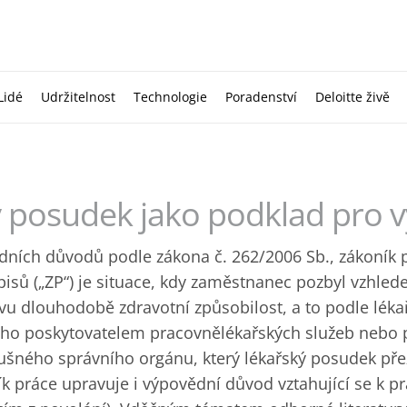
Lidé
Udržitelnost
Technologie
Poradenství
Deloitte živě
 posudek jako podklad pro 
dních důvodů podle zákona č. 262/2006 Sb., zákoník p
pisů („ZP“) je situace, kdy zaměstnanec pozbyl vzhle
vu dlouhodobě zdravotní způsobilost, a to podle lék
ho poskytovatelem pracovnělékařských služeb nebo 
lušného správního orgánu, který lékařský posudek p
k práce upravuje i výpovědní důvod vztahující se k 