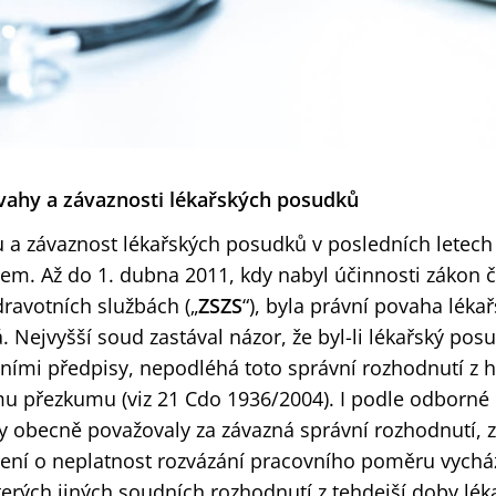
vahy a závaznosti lékařských posudků
 a závaznost lékařských posudků v posledních letech
em. Až do 1. dubna 2011, kdy nabyl účinnosti zákon č
dravotních službách („
ZSZS
“), byla právní povaha lék
Nejvyšší soud zastával názor, že byl-li lékařský pos
vními předpisy, nepodléhá toto správní rozhodnutí z 
 přezkumu (viz 21 Cdo 1936/2004). I podle odborné l
y obecně považovaly za závazná správní rozhodnutí, z
zení o neplatnost rozvázání pracovního poměru vycház
erých jiných soudních rozhodnutí z tehdejší doby lé