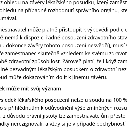
z ohledu na závěry lékařského posudku, který zaměst
 ohledu na případné rozhodnutí správního orgánu, kte
umával.
městnavatel může platně přistoupit k výpovědi podle 
když nemá k dispozici řádné posouzení zdravotního st
u dokonce závěry tohoto posouzení nesvědčí), musí 
, že zaměstnanec skutečně vzhledem ke svému zdravo
ě zdravotní způsobilost. Zároveň platí, že i když za
lně bezvadným lékařským posudkem o zdravotní nez
ud může dokazováním dojít k jinému závěru.
ek může mít svůj význam
výsledek lékařského posouzení nelze u soudu na 100 %
o s přihlédnutím k odůvodnění výše zmíněných rozsu
, z důvodu právní jistoty lze zaměstnavatelům přesto
dky nerezignovali, a vždy si je v případě pochybnost