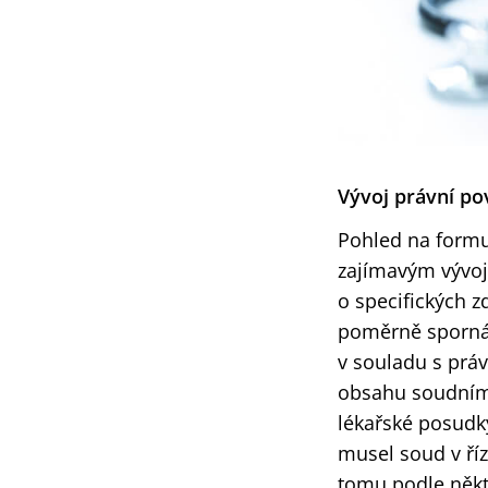
Vývoj právní po
Pohled na formu
zajímavým vývoj
o specifických z
poměrně sporná. 
v souladu s prá
obsahu soudnímu
lékařské posudk
musel soud v ří
tomu podle někt