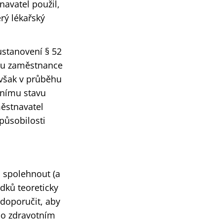
navatel použil,
rý lékařský
ustanovení § 52
avu zaměstnance
však v průběhu
tnímu stavu
městnavatel
působilosti
 spolehnout (a
dků teoreticky
 doporučit, aby
í o zdravotním