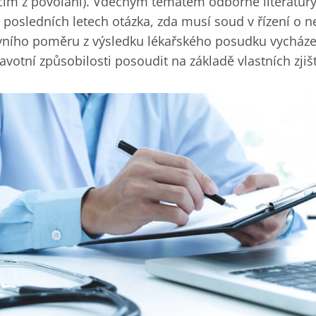
m z povolání). Vděčným tématem odborné literatury
v posledních letech otázka, zda musí soud v řízení o n
vního poměru z výsledku lékařského posudku vycházet
votní způsobilosti posoudit na základě vlastních zjišt