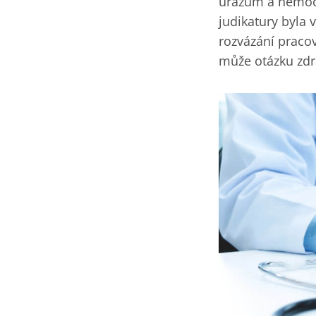
úrazům a nemocí
judikatury byla 
rozvázání praco
může otázku zdra