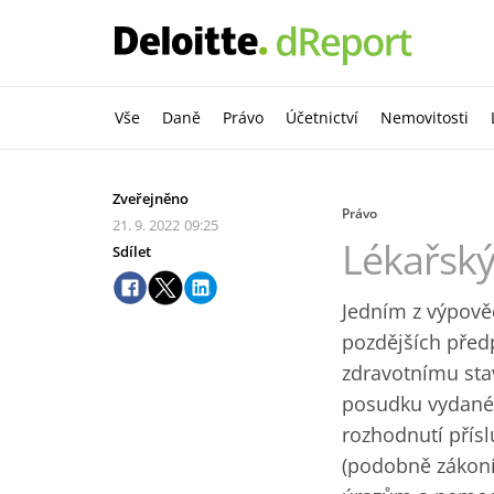
Vše
Daně
Právo
Účetnictví
Nemovitosti
Zveřejněno
Právo
21. 9. 2022
09:25
Lékařský
Sdílet
Jedním z výpově
pozdějších před
zdravotnímu sta
posudku vydané
rozhodnutí přís
(podobně zákoní