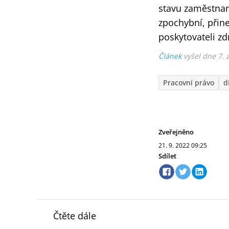
stavu zaměstnan
zpochybní, přin
poskytovateli zd
Článek
vyšel dne 7. 
Pracovní právo
d
Zveřejněno
21. 9. 2022
09:25
Sdílet
Čtěte dále