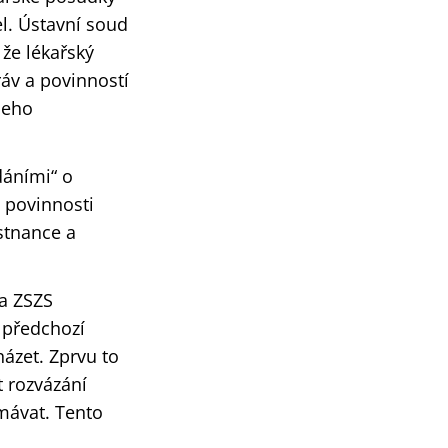
l. Ústavní soud
 že lékařský
áv a povinností
jeho
dáními“ o
 povinnosti
stnance a
la ZSZS
 předchozí
házet. Zprvu to
 rozvázání
mávat. Tento