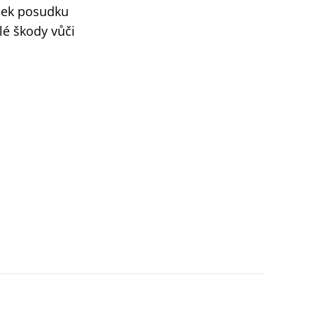
edek posudku
é škody vůči