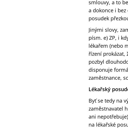
smlouvy, a to be
a dokonce i bez
posudek přezko
Jinými slovy, za
písm. e) ZP, i 
lékařem (nebo m
řízení prokázat
pozbyl dlouhodob
disponuje formá
zaměstnance, so
Lékařský posud
Byť se tedy na 
zaměstnavatel h
ani nepotřebuje)
na lékařské posu