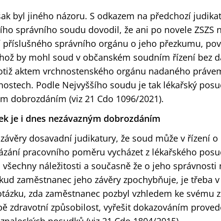
šak byl jiného názoru. S odkazem na předchozí judika
ího správního soudu dovodil, že ani po novele ZSZS 
í příslušného správního orgánu o jeho přezkumu, pov
ěhož by mohl soud v občanském soudním řízení bez d
totiž aktem vrchnostenského orgánu nadaného práve
nostech. Podle Nejvyššího soudu je tak lékařský posu
ým dobrozdáním (viz 21 Cdo 1096/2021).
ek je i dnes nezávazným dobrozdáním
í závěry dosavadní judikatury, že soud může v řízení o
vázání pracovního poměru vycházet z lékařského pos
 všechny náležitosti a současně že o jeho správnosti
kud zaměstnanec jeho závěry zpochybňuje, je třeba v
otázku, zda zaměstnanec pozbyl vzhledem ke svému 
ě zdravotní způsobilost, vyřešit dokazováním prov