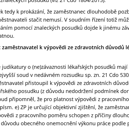
 znaleckých posudků (viz 21 Cdo 1804/2015).
k tedy k prokázání, že zaměstnanec dlouhodobě pozb
ěstnavateli stačit nemusí. V soudním řízení totiž můž
áním pomocí znaleckých posudků dojde k jinému zá
atnou.
 zaměstnavatel k výpovědi ze zdravotních důvodů l
 judikatury o (ne)závaznosti lékařských posudků mají
ejvyšší soud v nedávném rozsudku sp. zn. 21 Cdo 530/
stnavatel přistoupil k výpovědi ze zdravotních důvod
ařského posudku (z důvodu nedodržení podmínek dor
oud připomněl, že pro platnost výpovědi z pracovní
písm. e) ZP je určující objektivní zjištění, že zaměstn
povědi z pracovního poměru schopen z příčiny dlouh
z důvodu obecného onemocnění výkonu práce podle 