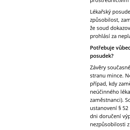
prostřednictvím
Lékařský posude
způsobilost, zam
že soud dokazov
prohlásí za nepl
Potřebuje vůbec
posudek?
Závěry současné
stranu mince. N
případ, kdy zamě
neúčinného lék
zaměstnanci). S
ustanovení § 52 
dni doručení vý
nezpůsobilosti 