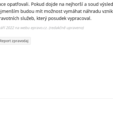
ce opatřovali. Pokud dojde na nejhorší a soud výsl
ejmenším budou mít možnost vymáhat náhradu vznikl
ravotních služeb, který posudek vypracoval.
září 2022 na webu epravo.cz. (redakčně upraveno)
Report zpravodaj