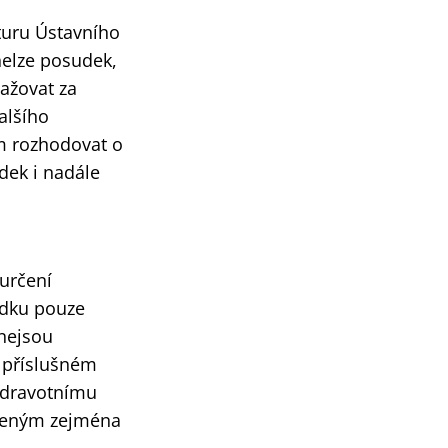
turu Ústavního
nelze posudek,
ažovat za
alšího
m rozhodovat o
dek i nadále
 určení
udku pouze
 nejsou
 příslušném
zdravotnímu
edeným zejména