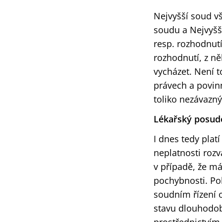
Nejvyšší soud v
soudu a Nejvyšš
resp. rozhodnut
rozhodnutí, z n
vycházet. Není 
právech a povin
toliko nezávazn
Lékařský posud
I dnes tedy plat
neplatnosti roz
v případě, že má
pochybnosti. Po
soudním řízení 
stavu dlouhodob