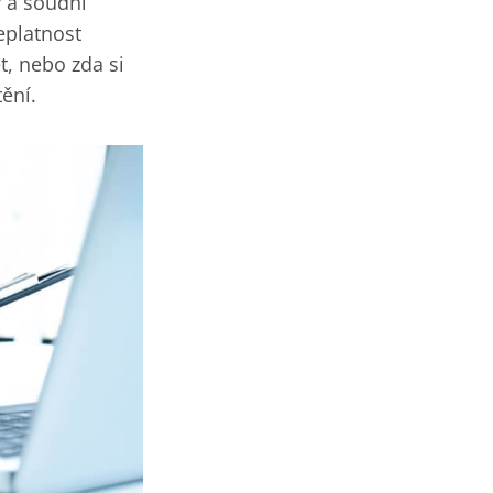
 a soudní
eplatnost
, nebo zda si
ění.