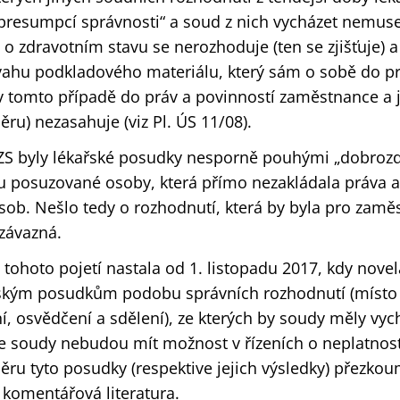
presumpcí správnosti“ a soud z nich vycházet nemuse
 o zdravotním stavu se nerozhoduje (ten se zjišťuje) a
hu podkladového materiálu, který sám o sobě do pr
 tomto případě do práv a povinností zaměstnance a 
u) nezasahuje (viz Pl. ÚS 11/08).
ZS byly lékařské posudky nesporně pouhými „dobroz
u posuzované osoby, která přímo nezakládala práva a
ob. Nešlo tedy o rozhodnutí, která by byla pro zamě
závazná.
ohoto pojetí nastala od 1. listopadu 2017, kdy nove
řským posudkům podobu správních rozhodnutí (místo
, osvědčení a sdělení), ze kterých by soudy měly vyc
že soudy nebudou mít možnost v řízeních o neplatnost
ru tyto posudky (respektive jejich výsledky) přezkou
i komentářová literatura.