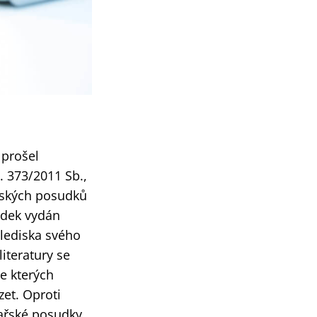
 prošel
. 373/2011 Sb.,
ařských posudků
udek vydán
hlediska svého
iteratury se
e kterých
et. Oproti
kařské posudky