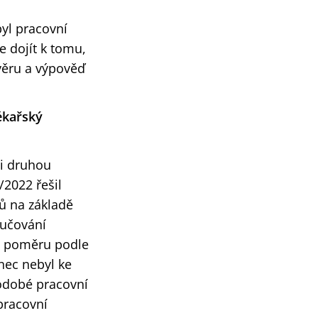
yl pracovní
e dojít k tomu,
věru a výpověď
ékařský
 i druhou
2022 řešil
ů na základě
učování
ho poměru podle
anec nebyl ke
odobé pracovní
pracovní