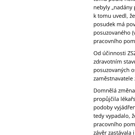
nebyly „nadány 
k tomu uvedl, že
posudek má pova
posuzovaného (v
pracovního poměr
Od účinnosti ZS
zdravotním stav
posuzovaných os
zaměstnavatele 
Domnělá změna t
propůjčila léka
podoby vyjádření
tedy vypadalo, 
pracovního pomě
závěr zastávala 