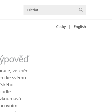
Česky
|
English
výpověď
ráce, ve znění
dem ke svému
ařského
podle
řezkoumává
pracovním