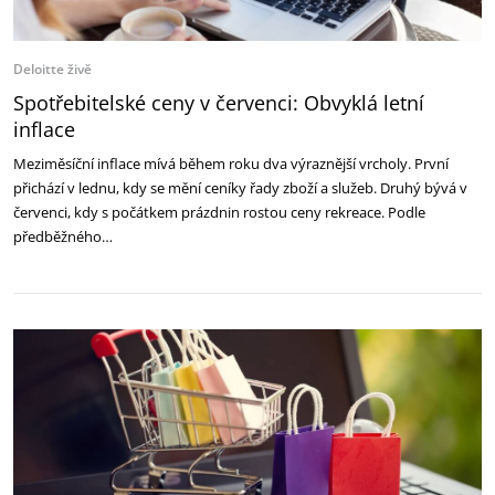
Deloitte živě
Spotřebitelské ceny v červenci: Obvyklá letní
inflace
Meziměsíční inflace mívá během roku dva výraznější vrcholy. První
přichází v lednu, kdy se mění ceníky řady zboží a služeb. Druhý bývá v
červenci, kdy s počátkem prázdnin rostou ceny rekreace. Podle
předběžného…