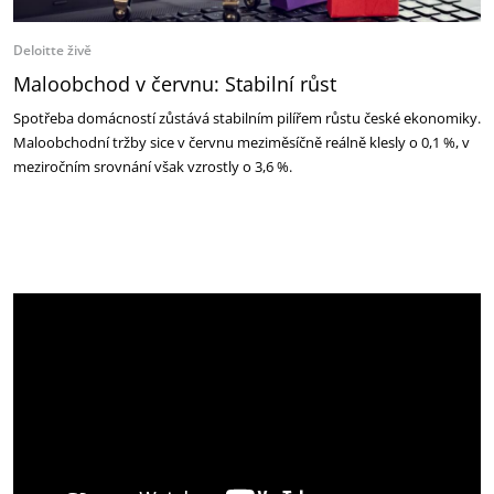
Deloitte živě
Maloobchod v červnu: Stabilní růst
Spotřeba domácností zůstává stabilním pilířem růstu české ekonomiky.
Maloobchodní tržby sice v červnu meziměsíčně reálně klesly o 0,1 %, v
meziročním srovnání však vzrostly o 3,6 %.