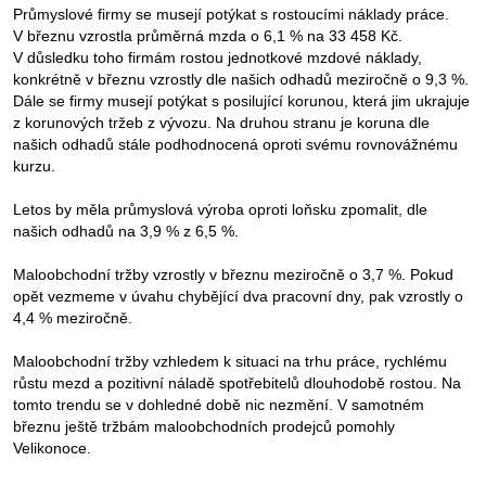
Průmyslové firmy se musejí potýkat s rostoucími náklady práce.
V březnu vzrostla průměrná mzda o 6,1 % na 33 458 Kč.
V důsledku toho firmám rostou jednotkové mzdové náklady,
konkrétně v březnu vzrostly dle našich odhadů meziročně o 9,3 %.
Dále se firmy musejí potýkat s posilující korunou, která jim ukrajuje
z korunových tržeb z vývozu. Na druhou stranu je koruna dle
našich odhadů stále podhodnocená oproti svému rovnovážnému
kurzu.
Letos by měla průmyslová výroba oproti loňsku zpomalit, dle
našich odhadů na 3,9 % z 6,5 %.
Maloobchodní tržby vzrostly v březnu meziročně o 3,7 %. Pokud
opět vezmeme v úvahu chybějící dva pracovní dny, pak vzrostly o
4,4 % meziročně.
Maloobchodní tržby vzhledem k situaci na trhu práce, rychlému
růstu mezd a pozitivní náladě spotřebitelů dlouhodobě rostou. Na
tomto trendu se v dohledné době nic nezmění. V samotném
březnu ještě tržbám maloobchodních prodejců pomohly
Velikonoce.