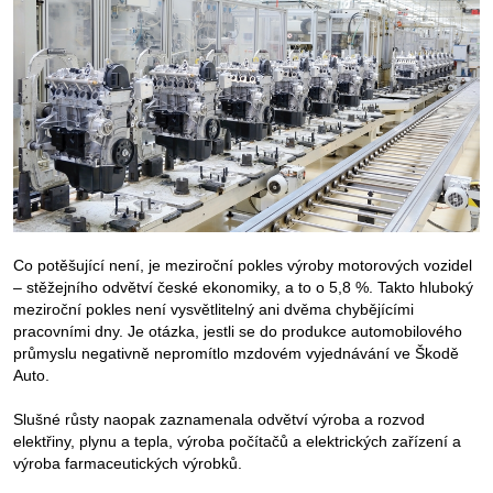
Co potěšující není, je meziroční pokles výroby motorových vozidel
– stěžejního odvětví české ekonomiky, a to o 5,8 %. Takto hluboký
meziroční pokles není vysvětlitelný ani dvěma chybějícími
pracovními dny. Je otázka, jestli se do produkce automobilového
průmyslu negativně nepromítlo mzdovém vyjednávání ve Škodě
Auto.
Slušné růsty naopak zaznamenala odvětví výroba a rozvod
elektřiny, plynu a tepla, výroba počítačů a elektrických zařízení a
výroba farmaceutických výrobků.