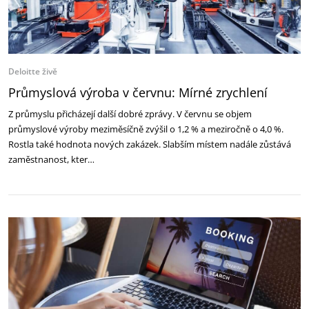
Deloitte živě
Průmyslová výroba v červnu: Mírné zrychlení
Z průmyslu přicházejí další dobré zprávy. V červnu se objem
průmyslové výroby meziměsíčně zvýšil o 1,2 % a meziročně o 4,0 %.
Rostla také hodnota nových zakázek. Slabším místem nadále zůstává
zaměstnanost, kter…