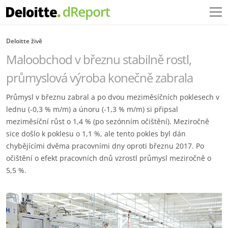
Deloitte živě
Maloobchod v březnu stabilně rostl,
průmyslová výroba konečně zabrala
Průmysl v březnu zabral a po dvou meziměsíčních poklesech v
lednu (-0,3 % m/m) a únoru (-1,3 % m/m) si připsal
meziměsíční růst o 1,4 % (po sezónním očištění). Meziročně
sice došlo k poklesu o 1,1 %, ale tento pokles byl dán
chybějícími dvěma pracovními dny oproti březnu 2017. Po
očištění o efekt pracovních dnů vzrostl průmysl meziročně o
5,5 %.