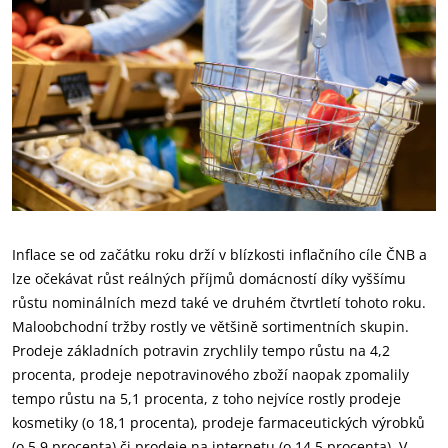
Inflace se od začátku roku drží v blízkosti inflačního cíle ČNB a
lze očekávat růst reálných příjmů domácností díky vyššímu
růstu nominálních mezd také ve druhém čtvrtletí tohoto roku.
Maloobchodní tržby rostly ve většině sortimentních skupin.
Prodeje základních potravin zrychlily tempo růstu na 4,2
procenta, prodeje nepotravinového zboží naopak zpomalily
tempo růstu na 5,1 procenta, z toho nejvíce rostly prodeje
kosmetiky (o 18,1 procenta), prodeje farmaceutických výrobků
(o 5,9 procenta) či prodeje na internetu (o 14,5 procenta). V