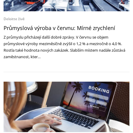
Deloitte živě
Průmyslová výroba v červnu: Mírné zrychlení
Z průmyslu přicházejí další dobré zprávy. V červnu se objem
průmyslové výroby meziměsíčně zvýšil o 1,2 % a meziročně o 4,0 %.
Rostla také hodnota nových zakázek. Slabším místem nadále zůstává
zaměstnanost, kter…