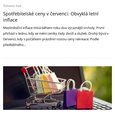
Deloitte živě
Spotřebitelské ceny v červenci: Obvyklá letní
inflace
Meziměsíční inflace mívá během roku dva výraznější vrcholy. První
přichází v lednu, kdy se mění ceníky řady zboží a služeb. Druhý bývá v
červenci, kdy s počátkem prázdnin rostou ceny rekreace. Podle
předběžného…