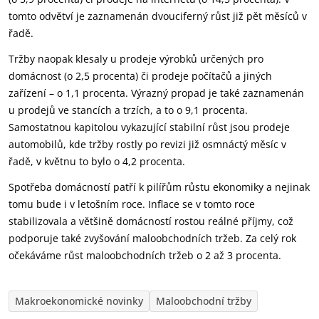
tomto odvětví je zaznamenán dvouciferný růst již pět měsíců v
řadě.
Tržby naopak klesaly u prodeje výrobků určených pro
domácnost (o 2,5 procenta) či prodeje počítačů a jiných
zařízení – o 1,1 procenta. Výrazný propad je také zaznamenán
u prodejů ve stancích a trzích, a to o 9,1 procenta.
Samostatnou kapitolou vykazující stabilní růst jsou prodeje
automobilů, kde tržby rostly po revizi již osmnáctý měsíc v
řadě, v květnu to bylo o 4,2 procenta.
Spotřeba domácností patří k pilířům růstu ekonomiky a nejinak
tomu bude i v letošním roce. Inflace se v tomto roce
stabilizovala a většině domácností rostou reálné příjmy, což
podporuje také zvyšování maloobchodních tržeb. Za celý rok
očekáváme růst maloobchodních tržeb o 2 až 3 procenta.
Makroekonomické novinky
Maloobchodní tržby