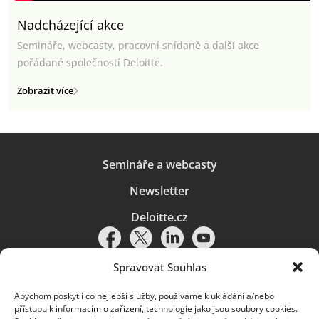
Nadcházející akce
Semináře, webcasty, pracovní snídaně a další akce
pořádané společností Deloitte.
Zobrazit více
Semináře a webcasty
Newsletter
Deloitte.cz
Spravovat Souhlas
Abychom poskytli co nejlepší služby, používáme k ukládání a/nebo
Pravidla používání
|
Ochrana osobních údajů
|
Soubory cookies
|
přístupu k informacím o zařízení, technologie jako jsou soubory cookies.
Deloitte.cz