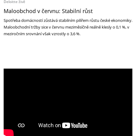
Deloitte živě
Maloobchod v červnu: Stabilní růst
Spotřeba domácností zůstává stabilním pilířem růstu české ekonomiky.
Maloobchodní tržby sice v červnu meziměsíčně reálně klesly o 0,1 %, v
meziročním srovnání však vzrostly o 3,6 %.