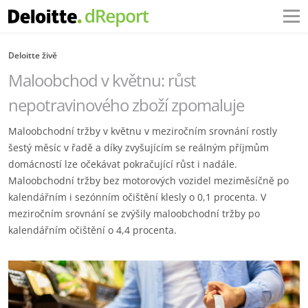
Deloitte živě
Maloobchod v květnu: růst
nepotravinového zboží zpomaluje
Maloobchodní tržby v květnu v meziročním srovnání rostly
šestý měsíc v řadě a díky zvyšujícím se reálným příjmům
domácností lze očekávat pokračující růst i nadále.
Maloobchodní tržby bez motorových vozidel meziměsíčně po
kalendářním i sezónním očištění klesly o 0,1 procenta. V
meziročním srovnání se zvýšily maloobchodní tržby po
kalendářním očištění o 4,4 procenta.