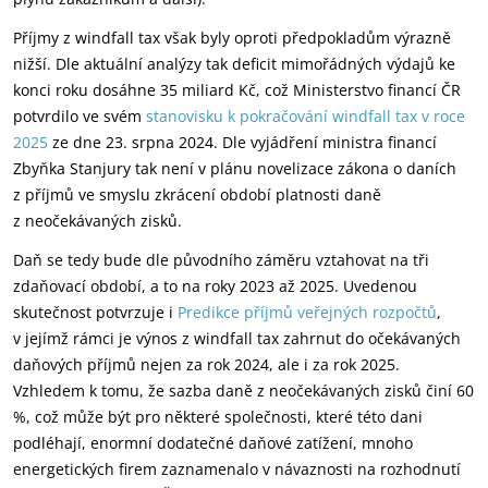
Příjmy z windfall tax však byly oproti předpokladům výrazně
nižší. Dle aktuální analýzy tak deficit mimořádných výdajů ke
konci roku dosáhne 35 miliard Kč, což Ministerstvo financí ČR
potvrdilo ve svém
stanovisku k pokračování windfall tax v roce
2025
ze dne 23. srpna 2024. Dle vyjádření ministra financí
Zbyňka Stanjury tak není v plánu novelizace zákona o daních
z příjmů ve smyslu zkrácení období platnosti daně
z neočekávaných zisků.
Daň se tedy bude dle původního záměru vztahovat na tři
zdaňovací období, a to na roky 2023 až 2025. Uvedenou
skutečnost potvrzuje i
Predikce příjmů veřejných rozpočtů
,
v jejímž rámci je výnos z windfall tax zahrnut do očekávaných
daňových příjmů nejen za rok 2024, ale i za rok 2025.
Vzhledem k tomu, že sazba daně z neočekávaných zisků činí 60
%, což může být pro některé společnosti, které této dani
podléhají, enormní dodatečné daňové zatížení, mnoho
energetických firem zaznamenalo v návaznosti na rozhodnutí