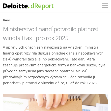
Daně
Ministerstvo financí potvrdilo platnost
windfall tax i pro rok 2025
V uplynulých dnech se v návaznosti na vyjádření ministra
financí opět rozvířila diskuse ohledně daně z neočekávaných
zisků (windfall tax) a jejího pokračování. Tato daň, která
zasahuje především energetické firmy a bankovní sektor, byla
původně zamýšlena jako dočasné opatření, ale kvůli
přetrvávajícím rozpočtovým výzvám se vláda rozhodla ji
ponechat v platnosti v původní délce, tj. až do roku 2025.