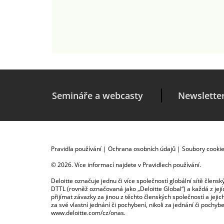
Semináře a webcasty
Newslette
Pravidla používání
|
Ochrana osobních údajů
|
Soubory cooki
© 2026. Více informací najdete v
Pravidlech používání
.
Deloitte označuje jednu či více společností globální sítě člen
DTTL (rovněž označovaná jako „Deloitte Global“) a každá z je
přijímat závazky za jinou z těchto členských společností a je
za své vlastní jednání či pochybení, nikoli za jednání či poch
www.deloitte.com/cz/onas
.