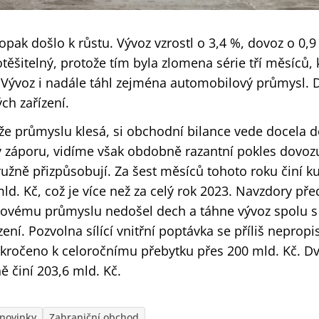
ak došlo k růstu. Vývoz vzrostl o 3,4 %, dovoz o 0,9
otěšitelný, protože tím byla zlomena série tří měsíců, 
Vývoz i nadále táhl zejména automobilový průmysl. Da
ch zařízení.
že průmyslu klesá, si obchodní bilance vede docela d
v záporu, vidíme však obdobně razantní pokles dovo
ružně přizpůsobují. Za šest měsíců tohoto roku činí k
ld. Kč, což je více než za celý rok 2023. Navzdory p
ovému průmyslu nedošel dech a táhne vývoz spolu 
zení. Pozvolna sílící vnitřní poptávka se příliš neprop
kročeno k celoročnímu přebytku přes 200 mld. Kč. D
ě činí 203,6 mld. Kč.
novinky
Zahraniční obchod