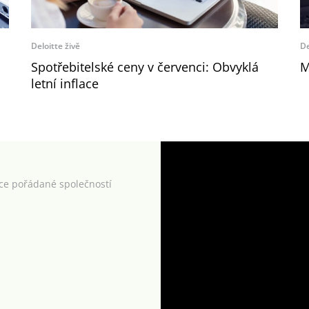
Deloitte živě
De
Spotřebitelské ceny v červenci: Obvyklá
M
letní inflace
kce pořádané společností