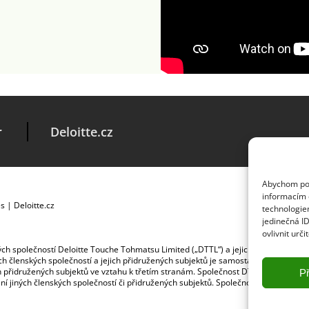
r
Deloitte.cz
Abychom posk
informacím o
es
|
Deloitte.cz
technologie
jedinečná I
ovlivnit urči
ských společností Deloitte Touche Tohmatsu Limited („DTTL“) a jejich dceřiné a př
jích členských společností a jejich přidružených subjektů je samostatným a nezá
jich přidružených subjektů ve vztahu k třetím stranám. Společnost DTTL a každá č
Př
ybení jiných členských společností či přidružených subjektů. Společnost DTTL služb