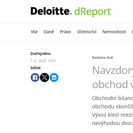
Vše
Daně
Právo
Účetnictví
Nemovitosti
Zveřejněno
Deloitte živě
7. 8. 2024
14:01
Navzdory
Sdílet
obchod v
Obchodní bilanci
obchodu skončila
Vývoz klesl mez
nevýhodou dvou