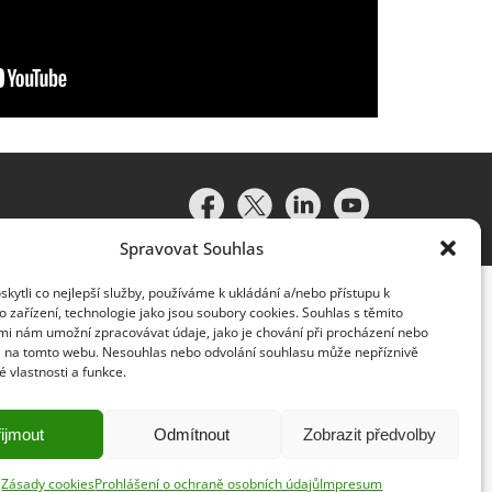
Spravovat Souhlas
ytli co nejlepší služby, používáme k ukládání a/nebo přístupu k
 zařízení, technologie jako jsou soubory cookies. Souhlas s těmito
mi nám umožní zpracovávat údaje, jako je chování při procházení nebo
D na tomto webu. Nesouhlas nebo odvolání souhlasu může nepříznivě
té vlastnosti a funkce.
idružené subjekty (souhrnně „organizace Deloitte“). Společnost
vislým právním subjektem, který není oprávněn zavazovat nebo
lenská společnost a přidružený subjekt nese odpovědnost pouze
ijmout
Odmítnout
Zobrazit předvolby
y klientům neposkytuje. Více informací najdete na adrese
Zásady cookies
Prohlášení o ochraně osobních údajů
Impresum