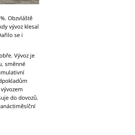
 %. Obzvláště
kdy vývoz klesal
řilo se i
obře. Vývoz je
zu, směnné
umulativní
ředpokladům
s vývozem
isuje do dovozů.
vanáctiměsíční