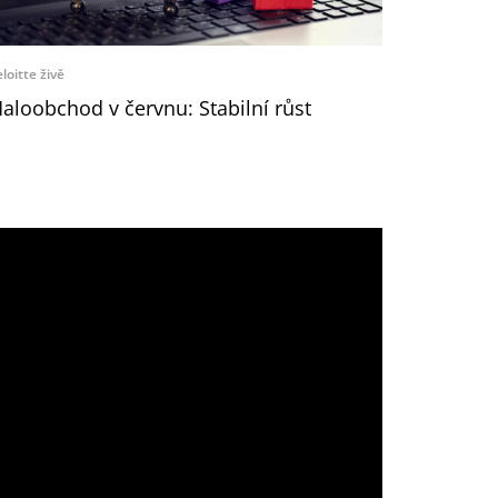
loitte živě
aloobchod v červnu: Stabilní růst