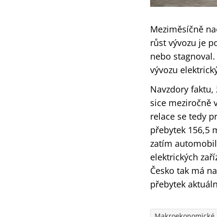
Meziměsíčně naop
růst vývozu je p
nebo stagnoval. 
vývozu elektrický
Navzdory faktu, 
sice meziročně 
relace se tedy p
přebytek 156,5 m
zatím automobil
elektrických zaří
Česko tak má na
přebytek aktuáln
Makroekonomické 