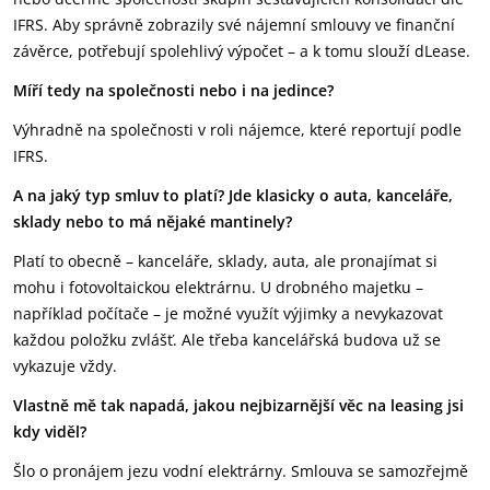
IFRS. Aby správně zobrazily své nájemní smlouvy ve finanční
závěrce, potřebují spolehlivý výpočet – a k tomu slouží dLease.
Míří tedy na společnosti nebo i na jedince?
Výhradně na společnosti v roli nájemce, které reportují podle
IFRS.
A na jaký typ smluv to platí? Jde klasicky o auta, kanceláře,
sklady nebo to má nějaké mantinely?
Platí to obecně – kanceláře, sklady, auta, ale pronajímat si
mohu i fotovoltaickou elektrárnu. U drobného majetku –
například počítače – je možné využít výjimky a nevykazovat
každou položku zvlášť. Ale třeba kancelářská budova už se
vykazuje vždy.
Vlastně mě tak napadá, jakou nejbizarnější věc na leasing jsi
kdy viděl?
Šlo o pronájem jezu vodní elektrárny. Smlouva se samozřejmě