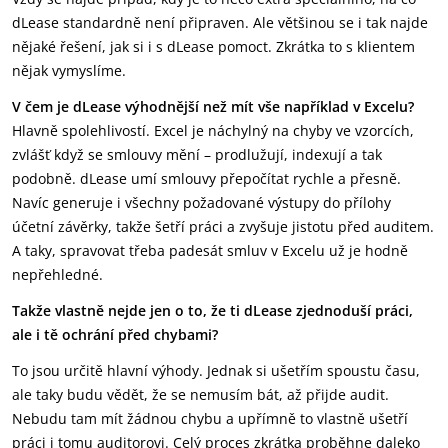
dLease standardně není připraven. Ale většinou se i tak najde
nějaké řešení, jak si i s dLease pomoct. Zkrátka to s klientem
nějak vymyslíme.
V čem je dLease výhodnější než mít vše například v Excelu?
Hlavně spolehlivostí. Excel je náchylný na chyby ve vzorcích,
zvlášť když se smlouvy mění – prodlužují, indexují a tak
podobně. dLease umí smlouvy přepočítat rychle a přesně.
Navíc generuje i všechny požadované výstupy do přílohy
účetní závěrky, takže šetří práci a zvyšuje jistotu před auditem.
A taky, spravovat třeba padesát smluv v Excelu už je hodně
nepřehledné.
Takže vlastně nejde jen o to, že ti dLease zjednoduší práci,
ale i tě ochrání před chybami?
To jsou určitě hlavní výhody. Jednak si ušetřím spoustu času,
ale taky budu vědět, že se nemusím bát, až přijde audit.
Nebudu tam mít žádnou chybu a upřímně to vlastně ušetří
práci i tomu auditorovi. Celý proces zkrátka proběhne daleko