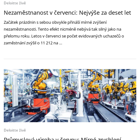
Deloitte živě
Nezaměstnanost v červenci: Nejvýše za deset let
Začátek prázdnin s sebou obvykle přináší mírné zvýšení
nezaměstnanosti. Tento efekt nicméně nebývá tak silný jako na
přelomu roku. Letos v červenci se počet evidovaných uchazečů o
zaměstnání zvýšil o 11 212 na …
Deloitte živě
Průmyslová výroba v červnu: Mírné zrychlení