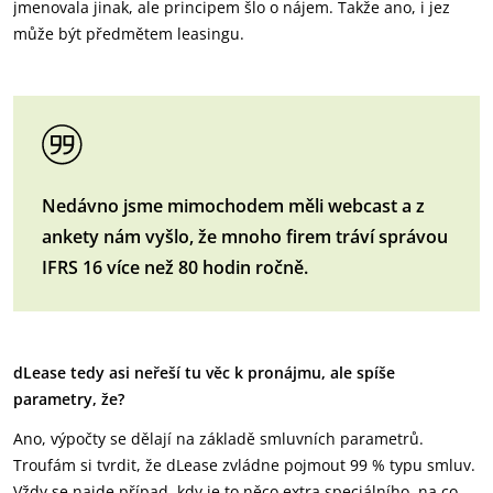
jmenovala jinak, ale principem šlo o nájem. Takže ano, i jez
může být předmětem leasingu.
Nedávno jsme mimochodem měli webcast a z
ankety nám vyšlo, že mnoho firem tráví správou
IFRS 16 více než 80 hodin ročně.
dLease tedy asi neřeší tu věc k pronájmu, ale spíše
parametry, že?
Ano, výpočty se dělají na základě smluvních parametrů.
Troufám si tvrdit, že dLease zvládne pojmout 99 % typu smluv.
Vždy se najde případ, kdy je to něco extra speciálního, na co