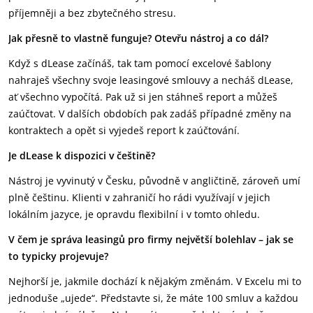
příjemněji a bez zbytečného stresu.
Jak přesně to vlastně funguje? Otevřu nástroj a co dál?
Když s dLease začínáš, tak tam pomocí excelové šablony
nahraješ všechny svoje leasingové smlouvy a necháš dLease,
ať všechno vypočítá. Pak už si jen stáhneš report a můžeš
zaúčtovat. V dalších obdobích pak zadáš případné změny na
kontraktech a opět si vyjedeš report k zaúčtování.
Je dLease k dispozici v češtině?
Nástroj je vyvinutý v Česku, původně v angličtině, zároveň umí
plně češtinu. Klienti v zahraničí ho rádi využívají v jejich
lokálním jazyce, je opravdu flexibilní i v tomto ohledu.
V čem je správa leasingů pro firmy největší bolehlav – jak se
to typicky projevuje?
Nejhorší je, jakmile dochází k nějakým změnám. V Excelu mi to
jednoduše „ujede“. Představte si, že máte 100 smluv a každou