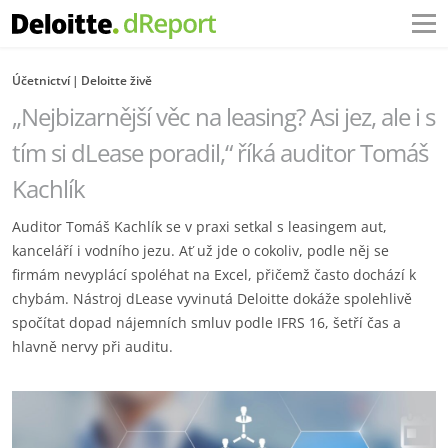
Účetnictví
Deloitte živě
„Nejbizarnější věc na leasing? Asi jez, ale i s
tím si dLease poradil,“ říká auditor Tomáš
Kachlík
Auditor Tomáš Kachlík se v praxi setkal s leasingem aut,
kanceláří i vodního jezu. Ať už jde o cokoliv, podle něj se
firmám nevyplácí spoléhat na Excel, přičemž často dochází k
chybám. Nástroj dLease vyvinutá Deloitte dokáže spolehlivě
spočítat dopad nájemních smluv podle IFRS 16, šetří čas a
hlavně nervy při auditu.