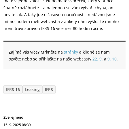
máte v jedné záložce. Nebo máte vzoreček, který v buňce
špatně roztáhnete – a najednou se vám vytvoří chyba, ani
nevíte jak. A taky jde o časovou náročnost – nedávno jsme
mimochodem měli webcast a z ankety nám vyšlo, že mnoho
firem tráví správou IFRS 16 více než 80 hodin ročně.
Zajímá vás více? Mrkněte na
stránky
a klidně se nám
ozvěte nebo se přihlašte na naše webcasty
22. 9.
a
9. 10
.
IFRS 16
Leasing
IFRS
Zveřejněno
16. 9. 2025
08:39