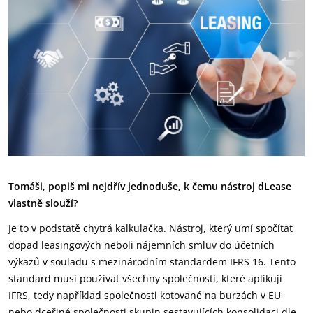
Tomáši, popiš mi nejdřív jednoduše, k čemu nástroj dLease
vlastně slouží?
Je to v podstatě chytrá kalkulačka. Nástroj, který umí spočítat
dopad leasingových neboli nájemních smluv do účetních
výkazů v souladu s mezinárodním standardem IFRS 16. Tento
standard musí používat všechny společnosti, které aplikují
IFRS, tedy například společnosti kotované na burzách v EU
nebo dceřiné společnosti skupin sestavujících konsolidaci dle