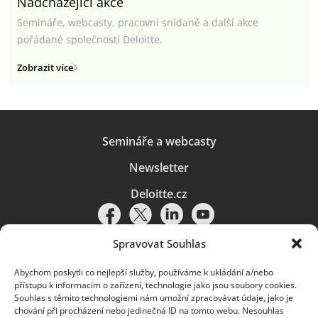
Nadcházející akce
Semináře, webcasty, pracovní snídaně a další akce
pořádané společností Deloitte.
Zobrazit více
Semináře a webcasty
Newsletter
Deloitte.cz
Spravovat Souhlas
Abychom poskytli co nejlepší služby, používáme k ukládání a/nebo
Pravidla používání
|
Ochrana osobních údajů
|
Soubory cookies
|
přístupu k informacím o zařízení, technologie jako jsou soubory cookies.
Deloitte.cz
Souhlas s těmito technologiemi nám umožní zpracovávat údaje, jako je
chování při procházení nebo jedinečná ID na tomto webu. Nesouhlas
© 2026. Více informací najdete v
Pravidlech používání
.