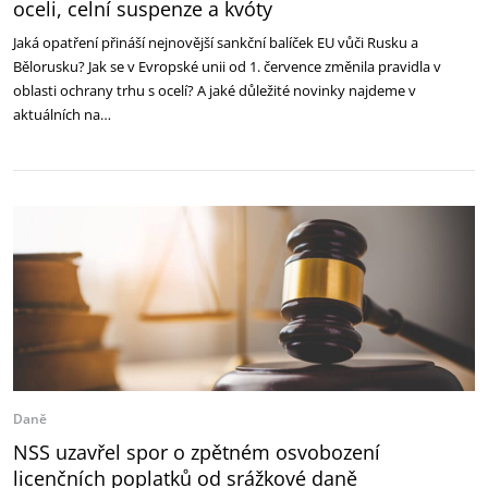
oceli, celní suspenze a kvóty
Jaká opatření přináší nejnovější sankční balíček EU vůči Rusku a
Bělorusku? Jak se v Evropské unii od 1. července změnila pravidla v
oblasti ochrany trhu s ocelí? A jaké důležité novinky najdeme v
aktuálních na…
Daně
NSS uzavřel spor o zpětném osvobození
licenčních poplatků od srážkové daně