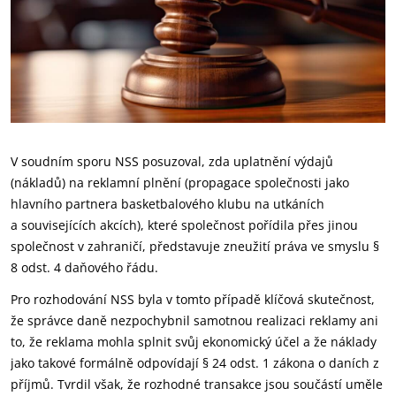
V soudním sporu NSS posuzoval, zda uplatnění výdajů
(nákladů) na reklamní plnění (propagace společnosti jako
hlavního partnera basketbalového klubu na utkáních
a souvisejících akcích), které společnost pořídila přes jinou
společnost v zahraničí, představuje zneužití práva ve smyslu §
8 odst. 4 daňového řádu.
Pro rozhodování NSS byla v tomto případě klíčová skutečnost,
že správce daně nezpochybnil samotnou realizaci reklamy ani
to, že reklama mohla splnit svůj ekonomický účel a že náklady
jako takové formálně odpovídají § 24 odst. 1 zákona o daních z
příjmů. Tvrdil však, že rozhodné transakce jsou součástí uměle