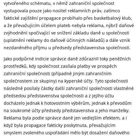
vytvořeného schématu, v němž zahraniční společnost
vystupovala pouze jako nositel reklamních práv, zatímco
faktické zajištění propagace probíhalo přes basketbalový klub,
a že převažujícím účelem plateb nebyla reklama, nýbrž daňové
zvýhodnění spočívající ve snížení základu daně u společnosti
(uplatnění reklamy do daňově účinných nákladů) a dále vznik
nezdaněného příjmu u předsedy představenstva společnosti.
Jako podpůrné indicie správce daně zdůraznil toky peněžních
prostředků, kdy společnost zasílala platby ve prospěch
zahraniční společnosti (případně jiným zahraničním
společnostem ze skupiny) na kyperské účty. Tyto společnosti
následně posílaly částky další zahraniční společnosti vlastněné
předsedou představenstva společnosti a z jejího účtu
docházelo jednak k hotovostním výběrům, jednak k převodům
na soukromé účty předsedy představenstva a jeho manželky.
Reklama byla podle správce daně jen vedlejším efektem, a i
když byla propagace fakticky poskytnuta, převažujícím
smyslem zvoleného uspořádání mělo být dosažení daňového