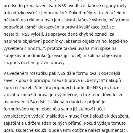
předsedu představenstva). NSS uvedl, že daňové orgány měly
tuto otázku vyřešit jednoznačně. Pokud měly za to, že účelem
nákladů na reklamu bylo jen získání daňové výhody, měly tomu
odpovídat i směr dokazování a právní kvalifikace (což se
nestalo). NSS vyložil, že správce daně chybně označil za
naplnění objektivní podmínky „absenci objektivního, logického
vysvětlení činnosti…“, protože taková úvaha míří spíše na
subjektivní podmínku (převažující účel), nikoli na objektivní
rozpor s účelem právní úpravy.
V uvedeném rozsudku pak NSS dále formuloval i obecnější
závěr k použití principu zneužití práva u „běžných“ nákupů
zboží či služeb. V těchto případech bude dle NSS přicházet
v úvahu zneužití práva jen výjimečně, a to z toho důvodu, že
ustanovení § 24 odst. 1 zákona o daních z příjmů je
formulováno velmi obecně a samo již stanoví i účel
vynaložených výdajů (nákladů) – musejí totiž sloužit k dosažení,
zajištění a udržení zdanitelných příjmů. Pokud výdaje tomuto
účelu skutečně slouží, bude velmi obtížné nalézt argumentaci,