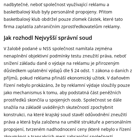
nadbytečné, neboť společnost využívající reklamu a
basketbalový klub byly personálně propojeny. Přitom
basketbalový klub obdržel pouze zlomek částek, které tato
firma zaplatila zahraničním zprostředkovatelům reklamy.
Jak rozhodl Nejvyšší správní soud
V žalobě podané u NSS společnost namítala zejména
nenaplnění objektivní podmínky testu zneužití práva, neboť
snížení základu daně o výdaje na reklamu je přirozeným
důsledkem uplatnění výdajů dle § 24 odst. 1 zákona o daních z
příjmů, pokud reklama přináší ekonomický užitek. V daňovém
řízení nebylo prokázáno, že by reklamní výdaje sloužily pouze
jako mechanismus k tomu, aby podstatná část peněžních
prostředků skončila u spojených osob. Společnost se dále
snažila na základě uváděných skutečností zpochybnit
konstrukci, na které krajský soud stavěl odůvodnění zneužití
práva a která byla založena na umělé struktuře a personálním
propojení, tvrzeném nadhodnocení ceny (které nebylo v řízení
zkoumáno) a transakcích mezi zahraniční společností