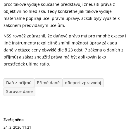
proč takové výdaje současně představují zneužití práva z
objektivního hlediska. Tedy konkrétně jak takové výdaje
materiálně popírají účel právní úpravy, ačkoli byly využité k
zákonem předvídaným účelům.
NSS rovněž zdůraznil, že daňové právo má pro mnohé excesy i
jiné instrumenty (explicitně zmínil možnost úprav základu
daně v otázce ceny obvyklé dle § 23 odst. 7 zákona o daních z
příjmů) a zákaz zneužití práva má být aplikován jako
prostředek ultima ratio.
Daň z příjmů
Přímé daně
dReport zpravodaj
Správce daně
Zveřejněno
24. 3. 2026
11:21