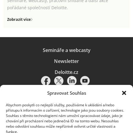
Semináře, webcasty, pracovní snídaně a další akce
pořádané společností Deloitte.
Zobrazit více
Semináře a webcasty
Newsletter
Deloitte.cz
Spravovat Souhlas
Abychom poskytli co nejlepší služby, používáme k ukládání a/nebo
Pravidla používání
|
Ochrana osobních údajů
|
Soubory cookies
|
přístupu k informacím o zařízení, technologie jako jsou soubory cookies.
Deloitte.cz
Souhlas s těmito technologiemi nám umožní zpracovávat údaje, jako je
chování při procházení nebo jedinečná ID na tomto webu. Nesouhlas
© 2026. Více informací najdete v
Pravidlech používání
.
nebo odvolání souhlasu může nepříznivě ovlivnit určité vlastnosti a
funkce.
Deloitte označuje jednu či více společností globální sítě členských