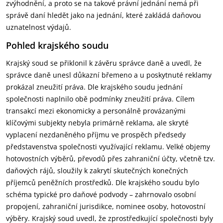
zvýhodnění, a proto se na takové právní jednání nemá při
správě daní hledět jako na jednání, které zakládá daňovou
uznatelnost výdajů.
Pohled krajského soudu
Krajský soud se přiklonil k závěru správce daně a uvedl, že
správce daně unesl důkazní břemeno a u poskytnuté reklamy
prokázal zneužití práva. Dle krajského soudu jednání
společnosti naplnilo obě podmínky zneužití práva. Cílem
transakcí mezi ekonomicky a personálně provázanými
klíčovými subjekty nebyla primárně reklama, ale skryté
vyplacení nezdaněného příjmu ve prospěch předsedy
představenstva společnosti využívající reklamu. Velké objemy
hotovostních výběrů, převodů přes zahraniční účty, včetně tzv.
daňových rájů, sloužily k zakrytí skutečných konečných
příjemců peněžních prostředků. Dle krajského soudu bylo
schéma typické pro daňové podvody – zahrnovalo osobní
propojení, zahraniční jurisdikce, nominee osoby, hotovostní
výběry. Krajský soud uvedl, že zprostředkující společnosti byly