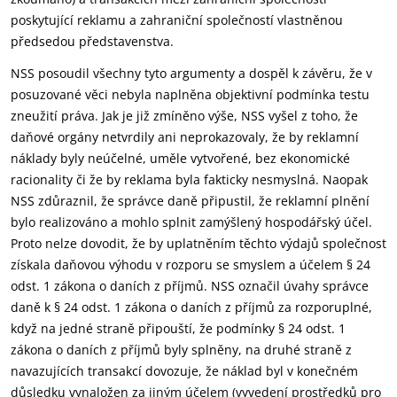
poskytující reklamu a zahraniční společností vlastněnou
předsedou představenstva.
NSS posoudil všechny tyto argumenty a dospěl k závěru, že v
posuzované věci nebyla naplněna objektivní podmínka testu
zneužití práva. Jak je již zmíněno výše, NSS vyšel z toho, že
daňové orgány netvrdily ani neprokazovaly, že by reklamní
náklady byly neúčelné, uměle vytvořené, bez ekonomické
racionality či že by reklama byla fakticky nesmyslná. Naopak
NSS zdůraznil, že správce daně připustil, že reklamní plnění
bylo realizováno a mohlo splnit zamýšlený hospodářský účel.
Proto nelze dovodit, že by uplatněním těchto výdajů společnost
získala daňovou výhodu v rozporu se smyslem a účelem § 24
odst. 1 zákona o daních z příjmů. NSS označil úvahy správce
daně k § 24 odst. 1 zákona o daních z příjmů za rozporuplné,
když na jedné straně připouští, že podmínky § 24 odst. 1
zákona o daních z příjmů byly splněny, na druhé straně z
navazujících transakcí dovozuje, že náklad byl v konečném
důsledku vynaložen za jiným účelem (vyvedení prostředků pro