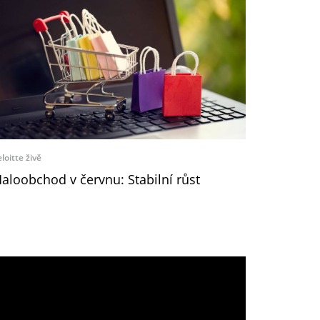
loitte živě
aloobchod v červnu: Stabilní růst