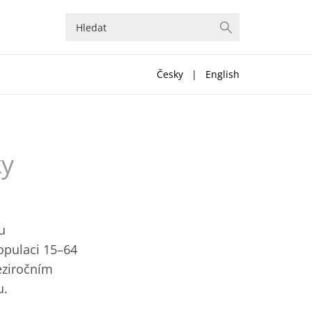
Česky
|
English
ky
u
opulaci 15–64
eziročním
u.