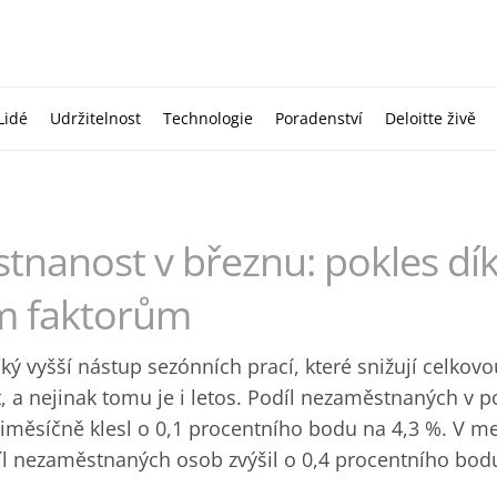
Lidé
Udržitelnost
Technologie
Poradenství
Deloitte živě
nanost v březnu: pokles dí
m faktorům
cký vyšší nástup sezónních prací, které snižují celkovo
a nejinak ‎tomu je i letos. Podíl nezaměstnaných v p
iměsíčně klesl o 0,1 ‎procentního bodu na 4,3 %. V m
íl nezaměstnaných osob zvýšil o 0,4 ‎procentního bod