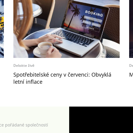
Deloitte živě
De
Spotřebitelské ceny v červenci: Obvyklá
M
letní inflace
kce pořádané společností