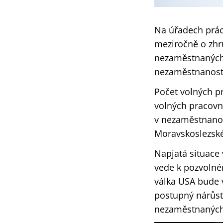
Na úřadech prác
‎meziročně o zhr
nezaměstnaných 
nezaměstnanosti 
Počet volných pr
volných ‎pracovn
v nezaměstnanos
Moravskoslezském
Napjatá situace
vede k ‎pozvoln
válka USA bude ‎
postupný nárůst
nezaměstnaných 