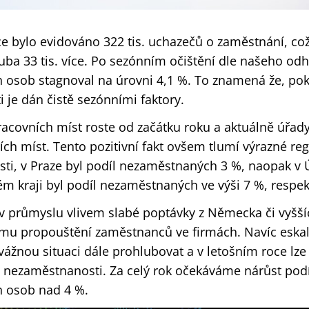
e bylo evidováno 322 tis. uchazečů o zaměstnání, což
uba 33 tis. více. Po sezónním očištění dle našeho od
‎osob stagnoval na úrovni 4,1 %. To znamená že, pok
je dán čistě sezónními ‎faktory.‎
acovních míst roste od začátku roku a aktuálně úřady 
ích míst. Tento pozitivní fakt ovšem tlumí výrazné reg
ti, v ‎Praze byl podíl nezaměstnaných 3 %, naopak v
 kraji byl podíl ‎nezaměstnaných ve výši 7 %, respekt
 v průmyslu vlivem slabé poptávky z Německa či vyšší
ému propouštění zaměstnanců ve firmách. Navíc eskal
vážnou situaci dále prohlubovat a v letošním roce lze
 nezaměstnanosti. ‎Za celý rok očekáváme nárůst pod
osob nad 4 %.‎