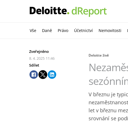
Vše
Daně
Právo
Účetnictví
Nemovitosti
Zveřejněno
Deloitte živě
8. 4. 2025
11:46
Nezaměst
Sdílet
sezónní
V březnu je typi
nezaměstnanost, 
let v březnu mez
srovnání se pod