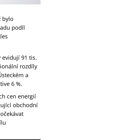
 bylo
hadu podíl
les
evidují 91 tis.
ionální rozdíly
 Ústeckém a
ive 6 %.‎
ch cen energií
ující obchodní
 očekávat
ílu