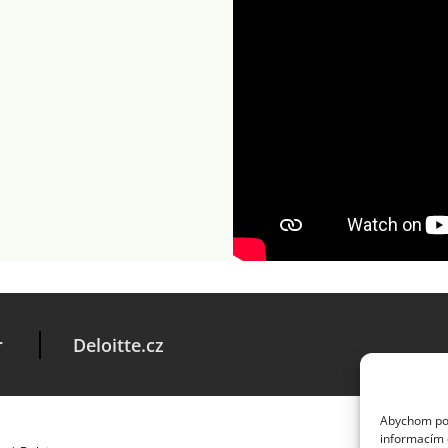
r
Deloitte.cz
Abychom posk
informacím o