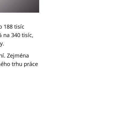
 188 tisíc
 na 340 tisíc,
y.
ení. Zejména
ného trhu práce