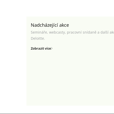
Nadcházející akce
Semináře, webcasty, pracovní snídaně a další a
Deloitte.
Zobrazit více