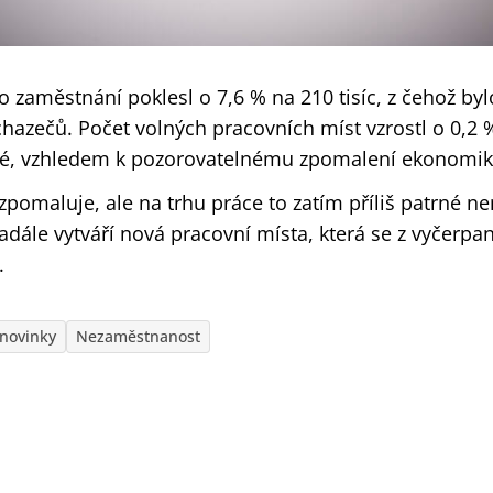
 zaměstnání poklesl o 7,6 % na 210 tisíc, z čehož bylo
hazečů. Počet volných pracovních míst vzrostl o 0,2 %
lné, vzhledem k pozorovatelnému zpomalení ekonomik
pomaluje, ale na trhu práce to zatím příliš patrné n
adále vytváří nová pracovní místa, která se z vyčerpa
.
novinky
Nezaměstnanost