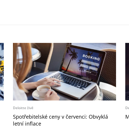
Deloitte živě
De
Spotřebitelské ceny v červenci: Obvyklá
M
letní inflace