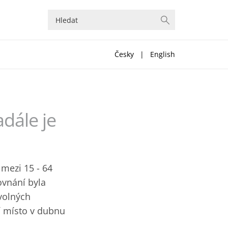
Česky
|
English
dále je
mezi 15 - 64
ovnání byla
volných
í místo v dubnu