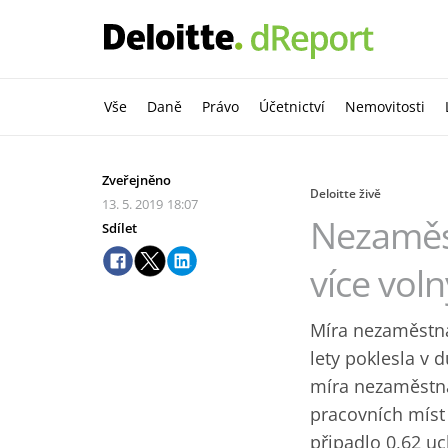
Vše
Daně
Právo
Účetnictví
Nemovitosti
Zveřejněno
Deloitte živě
13. 5. 2019
18:07
Nezaměst
Sdílet
více vol
Míra nezaměstna
lety poklesla v
míra nezaměstnan
pracovních míst
připadlo 0,62 uc