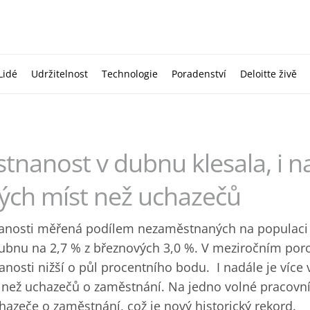
Lidé
Udržitelnost
Technologie
Poradenství
Deloitte živě
nanost v dubnu klesala, i na
ných míst než uchazečů
nosti měřená podílem nezaměstnaných na populaci 
 dubnu na 2,7 % z březnových 3,0 %. V meziročním por
osti nižší o půl procentního bodu. I nadále je více 
 než uchazečů o zaměstnání. Na jedno volné pracovn
hazeče o zaměstnání, což je nový historický rekord.