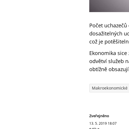
Počet uchazečů o
dosažitelných uc
což je potěšite
Ekonomika sice z
odvětví služeb n
obtížně obsazují
Makroekonomické 
Zveřejněno
13. 5. 2019
18:07