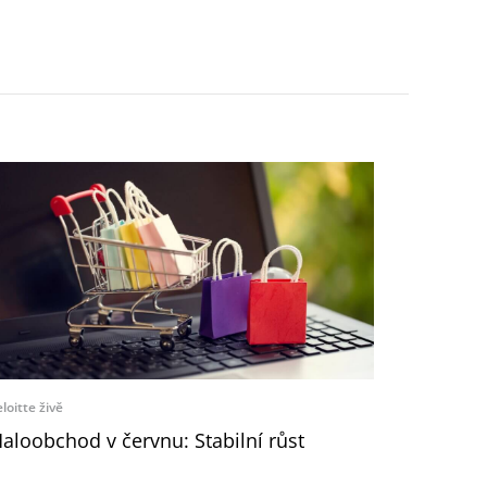
loitte živě
aloobchod v červnu: Stabilní růst