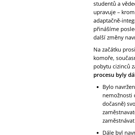
studentů a věde
upravuje – krom
adaptačně-integ
přinášíme posled
další změny nav
Na začátku pros
komoře, současn
pobytu cizinců z
procesu byly dá
Bylo navržen
nemožnosti ci
dočasně) svo
zaměstnavat
zaměstnávat 
Dále byl nav