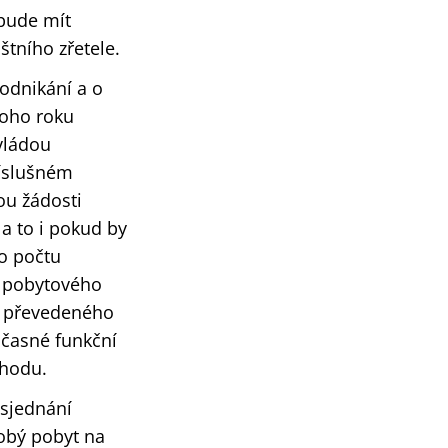
 bude mít
tního zřetele.
odnikání a o
noho roku
vládou
říslušném
ou žádosti
 a to i pokud by
ho počtu
h pobytového
vě převedeného
časné funkční
chodu.
 sjednání
obý pobyt na