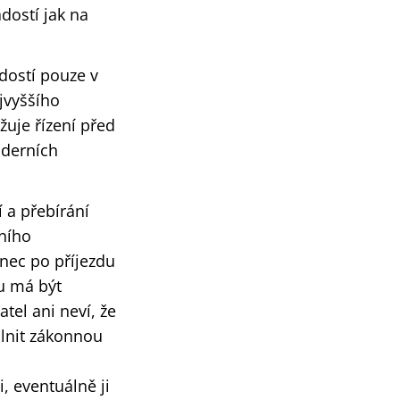
dostí jak na
ádostí pouze v
jvyššího
žuje řízení před
oderních
 a přebírání
tního
inec po příjezdu
u má být
tel ani neví, že
plnit zákonnou
u
, eventuálně ji