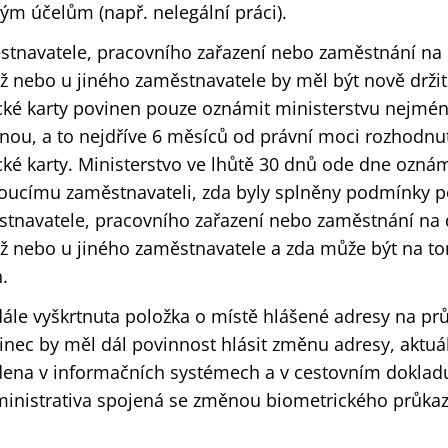
ným účelům (např. nelegální práci).
navatele, pracovního zařazení nebo zaměstnání na 
ož nebo u jiného zaměstnavatele by měl být nově držit
ké karty povinen pouze oznámit ministerstvu nejmén
ou, a to nejdříve 6 měsíců od právní moci rozhodnut
é karty. Ministerstvo ve lhůtě 30 dnů ode dne oznám
doucímu zaměstnavateli, zda byly splněny podmínky 
navatele, pracovního zařazení nebo zaměstnání na d
ož nebo u jiného zaměstnavatele a zda může být na t
.
dále vyškrtnuta položka o místě hlášené adresy na pr
zinec by měl dál povinnost hlásit změnu adresy, aktuá
dena v informačních systémech a v cestovním dokladu
inistrativa spojená se změnou biometrického průkaz