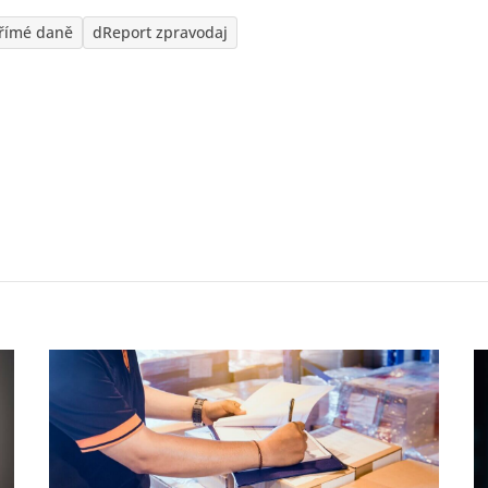
římé daně
dReport zpravodaj