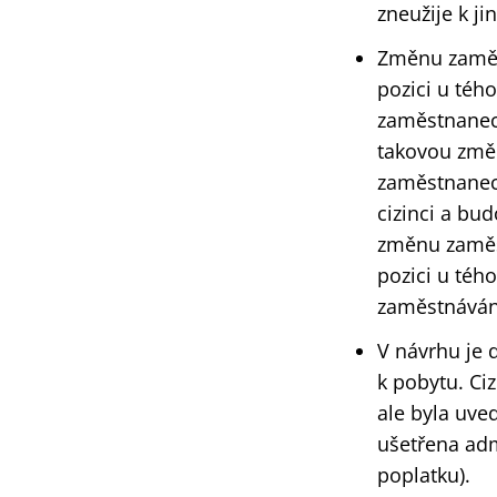
zneužije k ji
Změnu zaměst
pozici u téh
zaměstnanec
takovou změn
zaměstnaneck
cizinci a bu
změnu zaměst
pozici u téh
zaměstnáván
V návrhu je 
k pobytu. Ci
ale byla uve
ušetřena adm
poplatku).