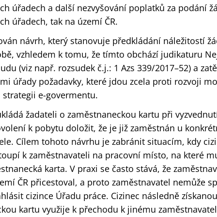
ých úřadech a další nezvyšování poplatků za podání žá
ých úřadech, tak na území ČR.
zován návrh, který stanovuje předkládání náležitostí ž
obě, vzhledem k tomu, že tímto obchází judikaturu Ne
du (viz např. rozsudek č.j.: 1 Azs 339/2017–52) a zatě
ými úřady požadavky, které jdou zcela proti rozvoji m
a strategii e-govermentu.
ukládá žadateli o zaměstnaneckou kartu při vyzvednutí
volení k pobytu doložit, že je již zaměstnán u konkré
le. Cílem tohoto návrhu je zabránit situacím, kdy ciz
oupí k zaměstnavateli na pracovní místo, na které m
tnanecká karta. V praxi se často stává, že zaměstnava
zemí ČR přicestoval, a proto zaměstnavatel nemůže s
hlásit cizince Úřadu práce. Cizinec následně získano
ou kartu využije k přechodu k jinému zaměstnavateli