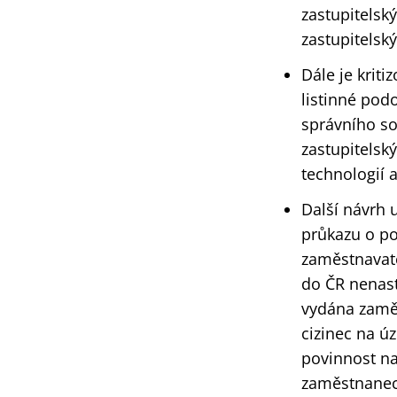
zastupitelsk
zastupitelsk
Dále je kriti
listinné pod
správního sou
zastupitelsk
technologií 
Další návrh 
průkazu o po
zaměstnavate
do ČR nenast
vydána zaměs
cizinec na ú
povinnost na
zaměstnaneck