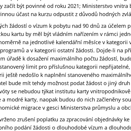
y začít být povinné od roku 2021; Ministerstvo vnitra
nnou účast na kurzu odpustit z důvodů hodných zvláš
ch žádostí o vízum k pobytu nad 90 dnů za účelem p
ou kartu by měl být vládním nařízením v rámci jed
noměrně na jednotlivé kalendářní měsíce v kategorii 
programů a v kategorii ostatní žádosti. Dojde-li na p
ém úřadě k dosažení maximálního počtu žádostí, bud
tanovený limit pro příslušnou kategorii nepřijatelné,
orii ještě nedošlo k naplnění stanoveného maximální
atel bude mít tehdy možnost podat žádost o jiný dru
vóty se nebudou týkat institutu karty vnitropodniko
 a modré karty, naopak budou do nich začleněny sou
nomické migrace v gesci Ministerstva průmyslu a ob
vrženo zrušení poplatku za zpracování objednávky ke
bního podání žádosti o dlouhodobé vízum a dlouhod