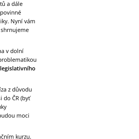
tů a dále
 povinné
liky. Nyní vám
a shrnujeme
a v dolní
 problematikou
legislativního
íza z důvodu
si do ČR (byť
uky
 budou moci
ačním kurzu.