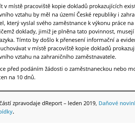
t v místě pracoviště kopie dokladů prokazujících exis
ního vztahu by měl na území České republiky i zahra
l, který vyslal svého zaměstnance k výkonu práce n
řičemž doklady, jimiž je plněna tato povinnost, musejí
azyka. Tímto by došlo k přenesení informační a evide
 uchovávat v místě pracoviště kopie dokladů prokazují
ního vztahu na zahraničního zaměstnavatele.
ráce před podáním žádosti o zaměstnaneckou nebo mo
cen na 10 dnů.
částí zpravodaje dReport – leden 2019,
Daňové novink
bídky
.