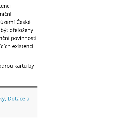
tenci
niční
a území České
 být přeloženy
nční povinnosti
cích existenci
drou kartu by
y, Dotace a