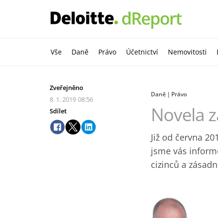
Vše
Daně
Právo
Účetnictví
Nemovitosti
Zveřejněno
Daně
Právo
8. 1. 2019
08:56
Novela z
Sdílet
Již od června 20
jsme vás inform
cizinců a zásadn