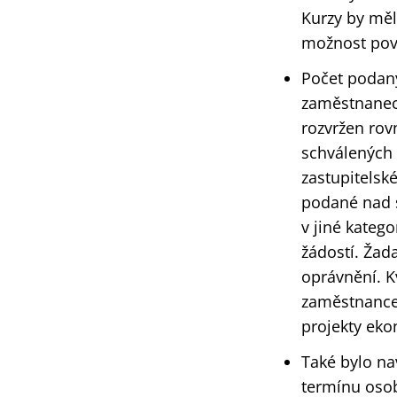
Kurzy by měl
možnost povi
Počet podaný
zaměstnaneck
rozvržen rov
schválených 
zastupitelsk
podané nad s
v jiné kateg
žádostí. Žad
oprávnění. K
zaměstnance
projekty eko
Také bylo na
termínu oso