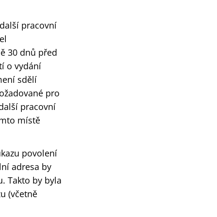
další pracovní
el
ě 30 dnů před
í o vydání
ení sdělí
požadované pro
alší pracovní
omto místě
ůkazu povolení
lní adresa by
. Takto by byla
u (včetně