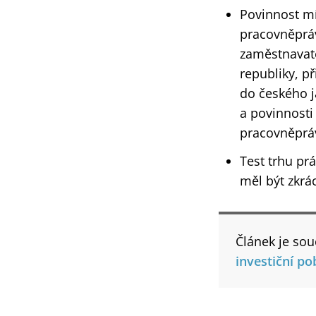
Povinnost mí
pracovněpráv
zaměstnavate
republiky, p
do českého j
a povinnosti
pracovněpráv
Test trhu p
měl být zkrá
Článek je sou
investiční po