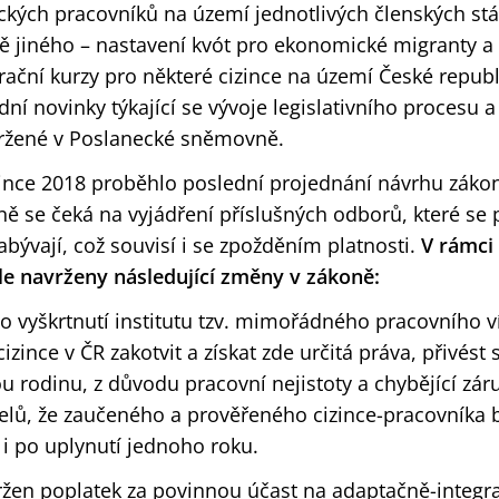
ckých pracovníků na území jednotlivých členských stá
ě jiného – nastavení kvót pro ekonomické migranty a
rační kurzy pro některé cizince na území České repub
ní novinky týkající se vývoje legislativního procesu 
ržené v Poslanecké sněmovně.
ince 2018 proběhlo poslední projednání návrhu zákon
ě se čeká na vyjádření příslušných odborů, které se
abývají, což souvisí i se zpožděním platnosti.
V rámci 
le navrženy následující změny v zákoně:
o vyškrtnutí institutu tzv. mimořádného pracovního v
zince v ČR zakotvit a získat zde určitá práva, přivést 
u rodinu, z důvodu pracovní nejistoty a chybějící zár
elů, že zaučeného a prověřeného cizince-pracovníka
i po uplynutí jednoho roku.
ržen poplatek za povinnou účast na adaptačně-integr