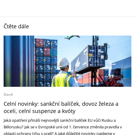
Čtěte dále
Daně
Celní novinky: sankční balíček, dovoz železa a
oceli, celní suspenze a kvóty
Jaká opatření přináší nejnovější sankční balíček EU vůči Rusku a
Bělorusku? Jak se v Evropské unii od 1. července změnila pravidla v
oblasti ochrany trhu s ocelí? A jaké důležité novinky najdeme v