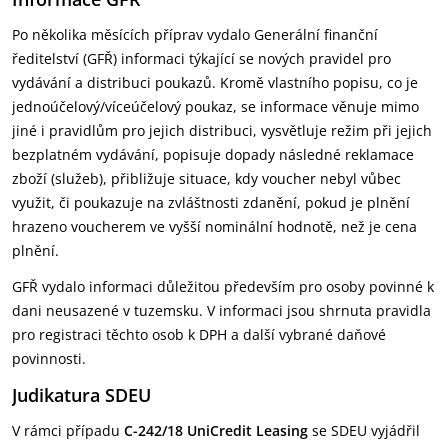
Po několika měsících příprav vydalo Generální finanční
ředitelství (GFŘ) informaci týkající se nových pravidel pro
vydávání a distribuci poukazů. Kromě vlastního popisu, co je
jednoúčelový/víceúčelový poukaz, se informace věnuje mimo
jiné i pravidlům pro jejich distribuci, vysvětluje režim při jejich
bezplatném vydávání, popisuje dopady následné reklamace
zboží (služeb), přibližuje situace, kdy voucher nebyl vůbec
využit, či poukazuje na zvláštnosti zdanění, pokud je plnění
hrazeno voucherem ve vyšší nominální hodnotě, než je cena
plnění.
GFŘ vydalo informaci důležitou především pro osoby povinné k
dani neusazené v tuzemsku. V informaci jsou shrnuta pravidla
pro registraci těchto osob k DPH a další vybrané daňové
povinnosti.
Judikatura SDEU
V rámci případu
C-242/18 UniCredit Leasing
se SDEU vyjádřil