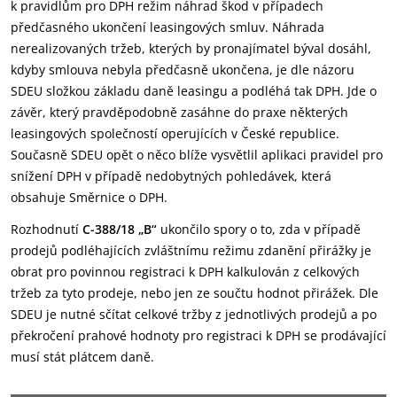
k pravidlům pro DPH režim náhrad škod v případech
předčasného ukončení leasingových smluv. Náhrada
nerealizovaných tržeb, kterých by pronajímatel býval dosáhl,
kdyby smlouva nebyla předčasně ukončena, je dle názoru
SDEU složkou základu daně leasingu a podléhá tak DPH. Jde o
závěr, který pravděpodobně zasáhne do praxe některých
leasingových společností operujících v České republice.
Současně SDEU opět o něco blíže vysvětlil aplikaci pravidel pro
snížení DPH v případě nedobytných pohledávek, která
obsahuje Směrnice o DPH.
Rozhodnutí
C-388/18 „B“
ukončilo spory o to, zda v případě
prodejů podléhajících zvláštnímu režimu zdanění přirážky je
obrat pro povinnou registraci k DPH kalkulován z celkových
tržeb za tyto prodeje, nebo jen ze součtu hodnot přirážek. Dle
SDEU je nutné sčítat celkové tržby z jednotlivých prodejů a po
překročení prahové hodnoty pro registraci k DPH se prodávající
musí stát plátcem daně.