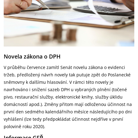
Novela zákona o DPH
V průběhu července zamítl Senát novelu zákona o evidenci
tržeb, předložený návrh novely tak putuje zpět do Poslanecké
sněmovny k dalšímu hlasování. V rámci této novely je
navrhováno i snížení sazeb DPH u vybraných plnění (točené
pivo, restaurační služby, elektronické knihy, služby úklidu
domácností apod.). Změny přitom mají odloženou účinnost na
první den sedmého kalendářního měsíce následujícího po dni
vyhlášení (lze tedy předpokládat účinnost nejdříve v první
polovině roku 2020).
Informace GFŘ