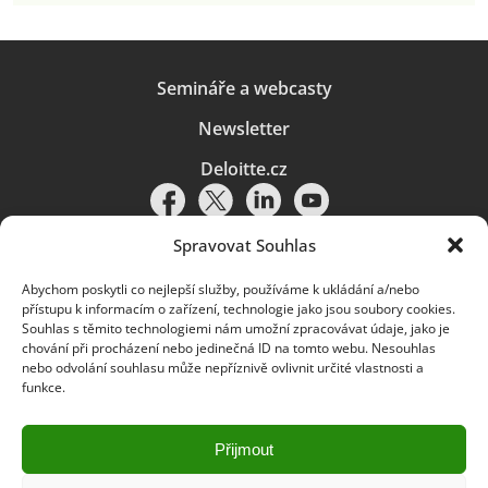
Semináře a webcasty
Newsletter
Deloitte.cz
Spravovat Souhlas
Abychom poskytli co nejlepší služby, používáme k ukládání a/nebo
Pravidla používání
|
Ochrana osobních údajů
|
Soubory cookies
|
přístupu k informacím o zařízení, technologie jako jsou soubory cookies.
Deloitte.cz
Souhlas s těmito technologiemi nám umožní zpracovávat údaje, jako je
chování při procházení nebo jedinečná ID na tomto webu. Nesouhlas
© 2026. Více informací najdete v
Pravidlech používání
.
nebo odvolání souhlasu může nepříznivě ovlivnit určité vlastnosti a
funkce.
Deloitte označuje jednu či více společností globální sítě členských
společností Deloitte Touche Tohmatsu Limited („DTTL“) a jejich dceřiné
a přidružené subjekty (souhrnně „organizace Deloitte“). Společnost DTTL
(rovněž označovaná jako „Deloitte Global“) a každá z jejích členských
Přijmout
společností a jejich přidružených subjektů je samostatným a nezávislým
právním subjektem, který není oprávněn zavazovat nebo přijímat závazky