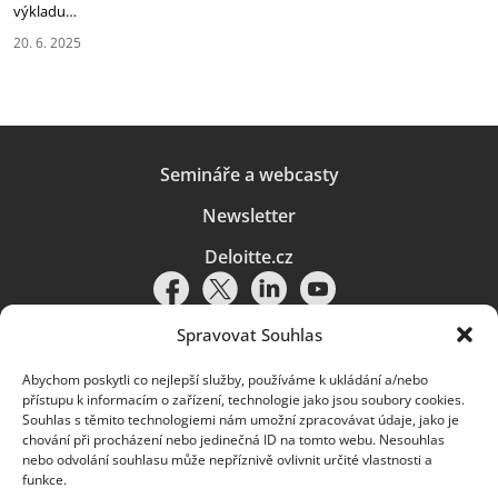
‎výkladu…
20. 6. 2025
Semináře a webcasty
Newsletter
Deloitte.cz
Spravovat Souhlas
Abychom poskytli co nejlepší služby, používáme k ukládání a/nebo
Pravidla používání
|
Ochrana osobních údajů
|
Soubory cookies
|
přístupu k informacím o zařízení, technologie jako jsou soubory cookies.
Deloitte.cz
Souhlas s těmito technologiemi nám umožní zpracovávat údaje, jako je
chování při procházení nebo jedinečná ID na tomto webu. Nesouhlas
© 2026. Více informací najdete v
Pravidlech používání
.
nebo odvolání souhlasu může nepříznivě ovlivnit určité vlastnosti a
funkce.
Deloitte označuje jednu či více společností globální sítě členských