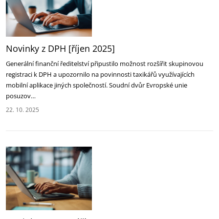
Novinky z DPH [říjen 2025]‎
Generální finanční ředitelství připustilo možnost rozšířit skupinovou
registraci k DPH a upozornilo ‎na povinnosti taxikářů využívajících
mobilní aplikace jiných společností‎. Soudní dvůr Evropské unie
‎posuzov…
22. 10. 2025