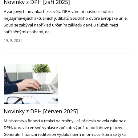
Novinky z DPH [září 2025]‎
V zářijových novinkách ze světa DPH vám přinášíme souhrn
nejzajímavějších aktuálních judikátů ‎Soudního dvora Evropské unie.
Soud se zabýval například určením základu daně u služeb mezi
‎spřízněnými osobami, da…
19. 9. 2025
Novinky z DPH [červen 2025]‎
Ministerstvo financí v reakci na změny, jež přinesla novela zákona o
DPH, upravilo ve své vyhlášce ‎způsob výpočtu podlahové plochy.
Generální finanční ředitelství vydalo návrh informace, která se týká