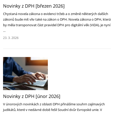
Novinky z DPH [březen 2026]
Chystaná novela zákona o evidenci tržeb a o změně některých dalších
zákonů bude mít vliv také na zákon o DPH. Novela zákona o DPH, která
by měla transponovat část pravidel DPH pro digitální věk (ViDA), je nyní
…
23. 3. 2026
Novinky z DPH [únor 2026]
V únorových novinkách z oblasti DPH přinášíme souhrn zajímavých
judikátů, které v nedávné době řešil Soudní dvůr Evropské unie. V