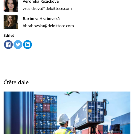
Veronika Růžičková
vruzickova@deloittece.com
Barbora Hrabovská
bhrabovska@deloittece.com
Sdílet
Čtěte dále