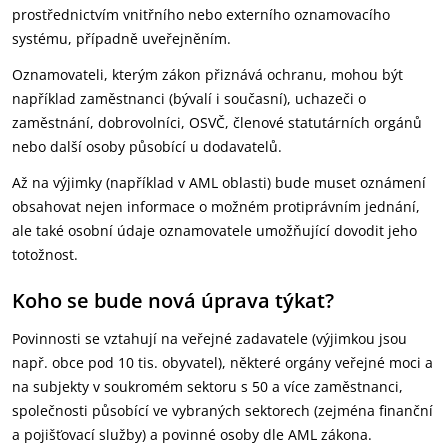
prostřednictvím vnitřního nebo externího oznamovacího
systému, případně uveřejněním.
Oznamovateli, kterým zákon přiznává ochranu, mohou být
například zaměstnanci (bývalí i současní), uchazeči o
zaměstnání, dobrovolníci, OSVČ, členové statutárních orgánů
nebo další osoby působící u dodavatelů.
Až na výjimky (například v AML oblasti) bude muset oznámení
obsahovat nejen informace o možném protiprávním jednání,
ale také osobní údaje oznamovatele umožňující dovodit jeho
totožnost.
Koho se bude nová úprava týkat?
Povinnosti se vztahují na veřejné zadavatele (výjimkou jsou
např. obce pod 10 tis. obyvatel), některé orgány veřejné moci a
na subjekty v soukromém sektoru s 50 a více zaměstnanci,
společnosti působící ve vybraných sektorech (zejména finanční
a pojišťovací služby) a povinné osoby dle AML zákona.