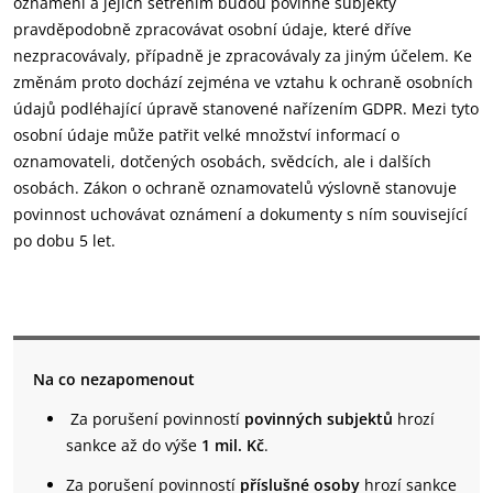
oznámení a jejich šetřením budou povinné subjekty
pravděpodobně zpracovávat osobní údaje, které dříve
nezpracovávaly, případně je zpracovávaly za jiným účelem. Ke
změnám proto dochází zejména ve vztahu k ochraně osobních
údajů podléhající úpravě stanovené nařízením GDPR. Mezi tyto
osobní údaje může patřit velké množství informací o
oznamovateli, dotčených osobách, svědcích, ale i dalších
osobách. Zákon o ochraně oznamovatelů výslovně stanovuje
povinnost uchovávat oznámení a dokumenty s ním související
po dobu 5 let.
Na co nezapomenout
Za porušení povinností
povinných subjektů
hrozí
sankce až do výše
1 mil. Kč
.
Za porušení povinností
příslušné osoby
hrozí sankce