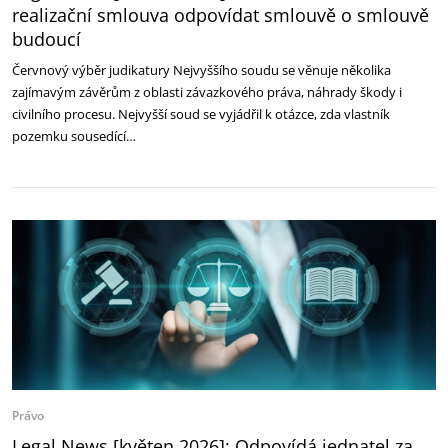
realizační smlouva odpovídat smlouvě o smlouvě
budoucí
Červnový výběr judikatury Nejvyššího soudu se věnuje několika
zajímavým závěrům z oblasti závazkového práva, náhrady škody i
civilního procesu. Nejvyšší soud se vyjádřil k otázce, zda vlastník
pozemku sousedící…
Právo
Legal News [květen 2026]: Odpovídá jednatel za