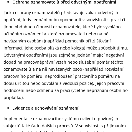
Ochrana oznamovatelů před odvetnými opatřeními
Jádro ochrany oznamovatelů představuje zákaz odvetných
opatření, tedy jednání nebo opomenutí v souvislosti s prací či
jinou obdobnou činností oznamovatele, které bylo vyvoláno
učiněním oznámení a které oznamovateli nebo na něj
navázaným osobám (například pomocník při zjišťování
informací, jeho osoba blízká nebo kolega) může způsobit újmu.
Odvetnými opatřeními jsou zejména jednání mající negativní
dopad na pracovněprávní vztah nebo služební poměr těchto
oznamovatelů a na ně navázaných osob (například rozvázání
pracovního poměru, neprodloužení pracovního poměru na
dobu určitou nebo odvolání z vedoucí pozice), jejich pracovní
hodnocení nebo odměnu za práci (včetně nepřiznání osobního
příplatku).
Evidence a uchovávání oznámení
Implementace oznamovacího systému ovlivní u povinných
subjektů také řadu dalších procesů. V souvislosti s přijímáním