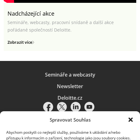
Nadcházející akce
Semináře, webcasty, pracovní snídaně a další akce
pořádané společností Deloitte.
Zobrazit více
Semináře a webcasty
Newsletter
Deloitte.cz
Spravovat Souhlas
Abychom poskytli co nejlepší služby, používáme k ukládání a/nebo
Pravidla používání
|
Ochrana osobních údajů
|
Soubory cookies
|
přístupu k informacím o zařízení, technologie jako jsou soubory cookies.