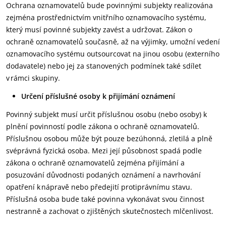
Ochrana oznamovatelů bude povinnými subjekty realizována
zejména prostřednictvím vnitřního oznamovacího systému,
který musí povinné subjekty zavést a udržovat. Zákon o
ochraně oznamovatelů současně, až na výjimky, umožní vedení
oznamovacího systému outsourcovat na jinou osobu (externího
dodavatele) nebo jej za stanovených podmínek také sdílet
v rámci skupiny.
Určení příslušné osoby k přijímání oznámení
Povinný subjekt musí určit příslušnou osobu (nebo osoby) k
plnění povinností podle zákona o ochraně oznamovatelů.
Příslušnou osobou může být pouze bezúhonná, zletilá a plně
svéprávná fyzická osoba. Mezi její působnost spadá podle
zákona o ochraně oznamovatelů zejména přijímání a
posuzování důvodnosti podaných oznámení a navrhování
opatření k nápravě nebo předejití protiprávnímu stavu.
Příslušná osoba bude také povinna vykonávat svou činnost
nestranně a zachovat o zjištěných skutečnostech mlčenlivost.