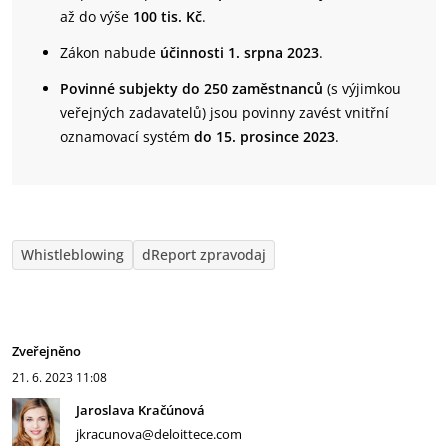
až do výše
100 tis. Kč
.
Zákon nabude
účinnosti 1. srpna 2023
.
Povinné subjekty do 250 zaměstnanců
(s výjimkou
veřejných zadavatelů) jsou povinny zavést vnitřní
oznamovací systém
do 15. prosince 2023
.
Whistleblowing
dReport zpravodaj
Zveřejněno
21. 6. 2023
11:08
Jaroslava Kračúnová
jkracunova@deloittece.com