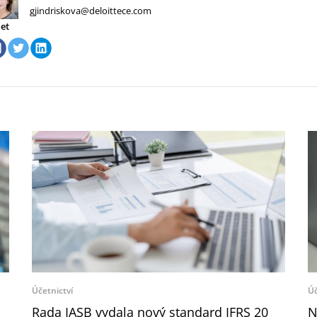
gjindriskova@deloittece.com
let
Účetnictví
Úč
Rada IASB vydala nový standard IFRS 20
N