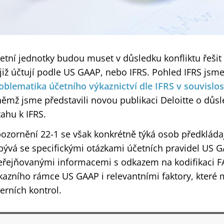
etní jednotky budou muset v důsledku konfliktu řeši
 již účtují podle US GAAP, nebo IFRS. Pohled IFRS jsme
oblematika účetního výkaznictví dle IFRS v souvislo
němž jsme představili novou publikaci Deloitte o důsl
tahu k IFRS.
ozornění 22-1 se však konkrétně týká osob předkláda
bývá se specifickými otázkami účetních pravidel US G
eřejňovanými informacemi s odkazem na kodifikaci FAS
kazního rámce US GAAP i relevantními faktory, které
terních kontrol.