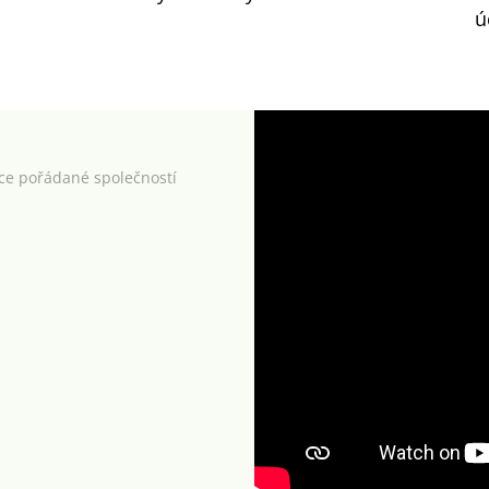
ú
kce pořádané společností