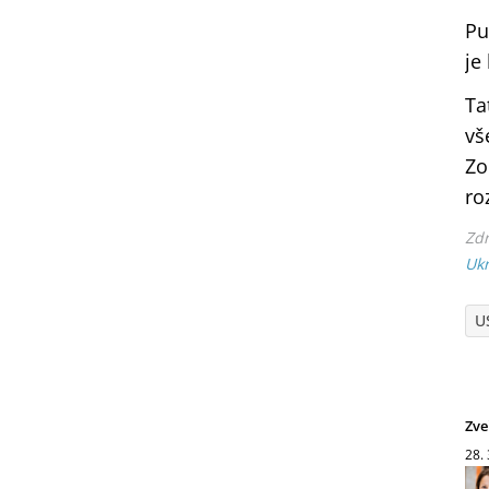
Pu
je
Ta
vš
Zo
ro
Zdr
Ukr
U
Zve
28.