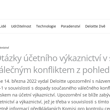
Lidé
Udržitelnost
Technologie
Poradenství
Deloitte živě
tnictví
tázky účetního výkaznictví v 
álečným konfliktem z pohle
e 14. března 2022 vydal Deloitte upozornění s názvem
-1 v souvislosti s dopady současného válečného konfl
skem na účetní výkaznictví. Upozornění se blíže zab
etnictví a výkaznictví, jež je třeba v souvislosti s tímto
etně informací předkládaných Komisi pro kontrolu c