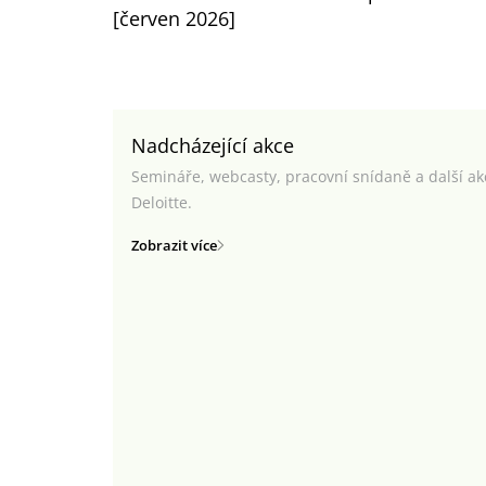
[červen 2026]
Nadcházející akce
Semináře, webcasty, pracovní snídaně a další a
Deloitte.
Zobrazit více