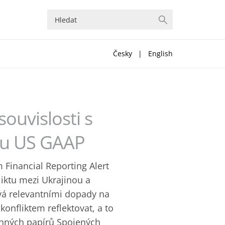
Česky
|
English
souvislosti s
du US GAAP
 Financial Reporting Alert
iktu mezi Ukrajinou a
ývá relevantními dopady na
 konfliktem reflektovat, a to
enných papírů Spojených