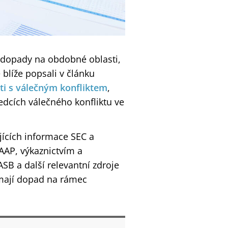
t dopady na obdobné oblasti,
 blíže popsali v článku
sti s válečným konfliktem
,
edcích válečného konfliktu ve
jících informace SEC a
AAP, výkaznictvím a
B a další relevantní zdroje
 mají dopad na rámec