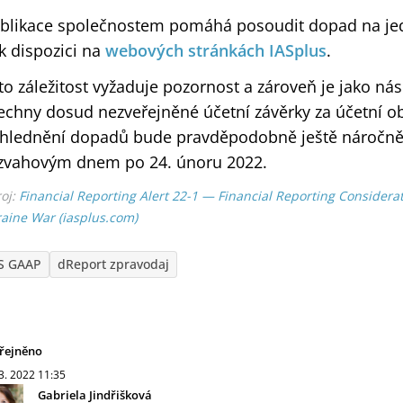
blikace společnostem pomáhá posoudit dopad na jed
 k dispozici na
webových stránkách IASplus
.
to záležitost vyžaduje pozornost a zároveň je jako ná
echny dosud nezveřejněné účetní závěrky za účetní ob
hlednění dopadů bude pravděpodobně ještě náročnějš
zvahovým dnem po 24. únoru 2022.
oj:
Financial Reporting Alert 22-1 — Financial Reporting Considera
aine War (iasplus.com)
S GAAP
dReport zpravodaj
řejněno
 3. 2022
11:35
Gabriela Jindřišková