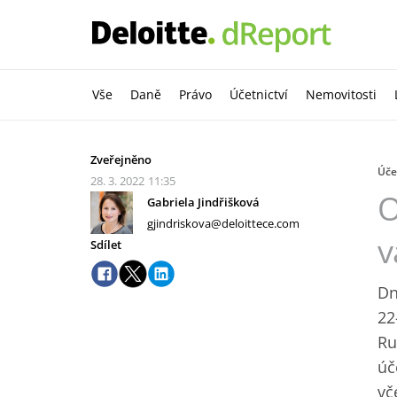
Vše
Daně
Právo
Účetnictví
Nemovitosti
Zveřejněno
Úče
28. 3. 2022
11:35
O
Gabriela Jindřišková
gjindriskova@deloittece.com
v
Sdílet
Dn
22
Ru
úč
vč