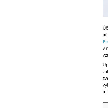
Úč
ať
Pr
v 
vz
Up
za
zv
vý
in