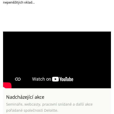
nepeněžitých vklad…
Nadcházející akce
Semináře, webcasty, pracovní snídaně a další akce
pořádané společností Deloitte.