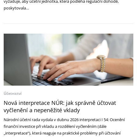
vyžaduje, aby účetní jednotka, která podléhá regulační dohodě,
poskytovala…
Účetnictví
Nová interpretace NÚR: jak správně účtovat
vyčlenění a nepeněžité vklady
Národní účetní rada vydala v dubnu 2026 interpretaci I 54: Ocenění
finanční investice při vkladu a rozdělení vyčleněním (dále
„interpretace“), která reaguje na praktické problémy při účtování