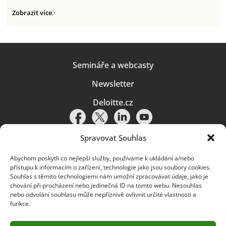
Zobrazit více
Semináře a webcasty
Newsletter
Deloitte.cz
Spravovat Souhlas
Abychom poskytli co nejlepší služby, používáme k ukládání a/nebo
Pravidla používání
|
Ochrana osobních údajů
|
Soubory cookies
|
přístupu k informacím o zařízení, technologie jako jsou soubory cookies.
Deloitte.cz
Souhlas s těmito technologiemi nám umožní zpracovávat údaje, jako je
chování při procházení nebo jedinečná ID na tomto webu. Nesouhlas
© 2026. Více informací najdete v
Pravidlech používání
.
nebo odvolání souhlasu může nepříznivě ovlivnit určité vlastnosti a
funkce.
Deloitte označuje jednu či více společností globální sítě členských
společností Deloitte Touche Tohmatsu Limited („DTTL“) a jejich dceřiné
a přidružené subjekty (souhrnně „organizace Deloitte“). Společnost DTTL