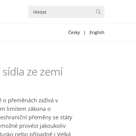
Česky
|
English
 sídla ze zemí
ě o přeměnách zažívá v
ním limitem zákona o
řeshraniční přeměny se státy
možné provést jakoukoliv
Rusko nebo případně i Velká