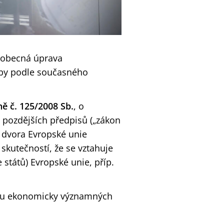
t obecná úprava
soby podle současného
ě č. 125/2008 Sb.
, o
 pozdějších předpisů („zákon
 dvora Evropské unie
kutečností, že se vztahuje
států) Evropské unie, příp.
dou ekonomicky významných