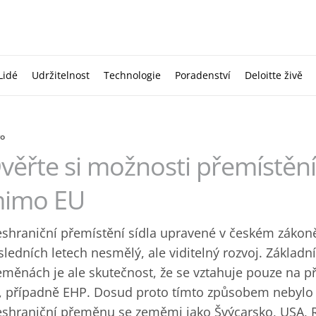
Lidé
Udržitelnost
Technologie
Poradenství
Deloitte živě
vo
věřte si možnosti přemístění
imo EU
eshraniční přemístění sídla upravené v českém zákon
sledních letech nesmělý, ale viditelný rozvoj. Základ
eměnách je ale skutečnost, že se vztahuje pouze na p
, případně EHP. Dosud proto tímto způsobem nebylo 
eshraniční přeměnu se zeměmi jako Švýcarsko, USA, 