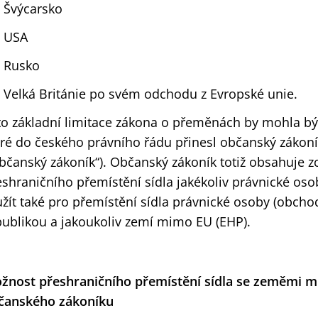
Švýcarsko
USA
Rusko
Velká Británie po svém odchodu z Evropské unie.
to základní limitace zákona o přeměnách by mohla b
eré do českého právního řádu přinesl občanský zákoní
občanský zákoník“). Občanský zákoník totiž obsahuje 
eshraničního přemístění sídla jakékoliv právnické oso
užít také pro přemístění sídla právnické osoby (obch
publikou a jakoukoliv zemí mimo EU (EHP).
žnost přeshraničního přemístění sídla se zeměmi m
čanského zákoníku