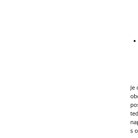
Je
ob
po
te
na
s 