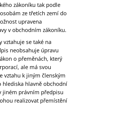
ského zákoníku tak podle
 osobám ze třetích zemí do
možnost upravena
avy v obchodním zákoníku.
 vztahuje se také na
dpis neobsahuje úpravu
zákon o přeměnách, který
rporací, ale má svou
 vztahu k jiným členským
o hlediska hlavně obchodní
 v jiném právním předpisu
mohou realizovat přemístění