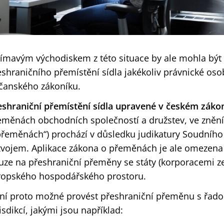
jímavým východiskem z této situace by ale mohla bý
eshraničního přemístění sídla jakékoliv právnické o
čanského zákoníku.
eshraniční přemístění sídla upravené v českém zákon
eměnách obchodních společností a družstev, ve znění
přeměnách“) prochází v důsledku judikatury Soudního
zvojem. Aplikace zákona o přeměnách je ale omezena s
uze na přeshraniční přeměny se státy (korporacemi ze 
ropského hospodářského prostoru.
ní proto možné provést přeshraniční přeměnu s řa
isdikcí, jakými jsou například: