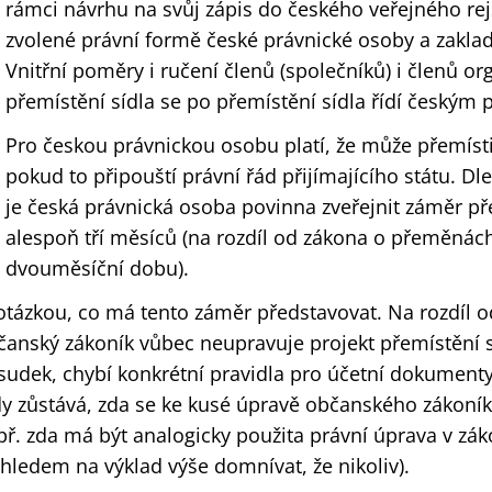
rámci návrhu na svůj zápis do českého veřejného rejs
zvolené právní formě české právnické osoby a zaklad
Vnitřní poměry i ručení členů (společníků) i členů or
přemístění sídla se po přemístění sídla řídí českým
Pro českou právnickou osobu platí, že může přemístit
pokud to připouští právní řád přijímajícího státu. D
je česká právnická osoba povinna zveřejnit záměr př
alespoň tří měsíců (na rozdíl od zákona o přeměnách,
dvouměsíční dobu).
 otázkou, co má tento záměr představovat. Na rozdíl
čanský zákoník vůbec neupravuje projekt přemístění s
sudek, chybí konkrétní pravidla pro účetní dokument
dy zůstává, zda se ke kusé úpravě občanského zákoníku 
př. zda má být analogicky použita právní úprava v zá
ohledem na výklad výše domnívat, že nikoliv).