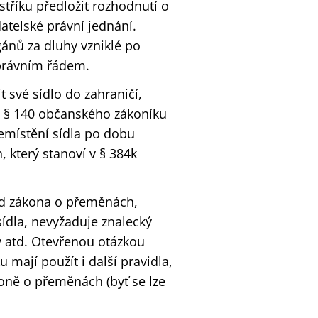
tříku předložit rozhodnutí o
atelské právní jednání.
gánů za dluhy vzniklé po
 právním řádem.
 své sídlo do zahraničí,
le § 140 občanského zákoníku
emístění sídla po dobu
 který stanoví v § 384k
 od zákona o přeměnách,
ídla, nevyžaduje znalecký
y atd. Otevřenou otázkou
mají použít i další pravidla,
koně o přeměnách (byť se lze