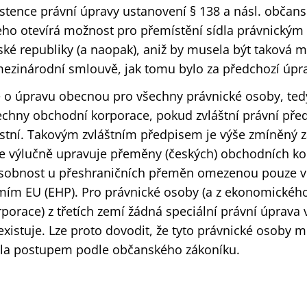
istence právní úpravy ustanovení § 138 a násl. občan
eho otevírá možnost pro přemístění sídla právnickým
ské republiky (a naopak), aniž by musela být taková 
mezinárodní smlouvě, jak tomu bylo za předchozí úpr
e o úpravu obecnou pro všechny právnické osoby, tedy
echny obchodní korporace, pokud zvláštní právní pře
astní. Takovým zvláštním předpisem je výše zmíněný 
ce výlučně upravuje přeměny (českých) obchodních ko
sobnost u přeshraničních přeměn omezenou pouze ve
mím EU (EHP). Pro právnické osoby (a z ekonomickéh
rporace) z třetích zemí žádná speciální právní úprava
existuje. Lze proto dovodit, že tyto právnické osoby 
dla postupem podle občanského zákoníku.