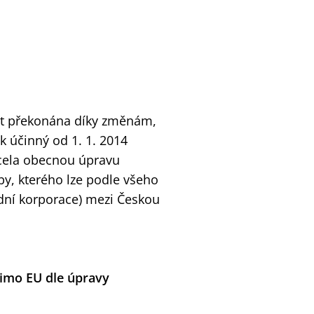
ýt překonána díky změnám,
k účinný od 1. 1. 2014
zcela obecnou úpravu
by, kterého lze podle všeho
odní korporace) mezi Českou
imo EU dle úpravy