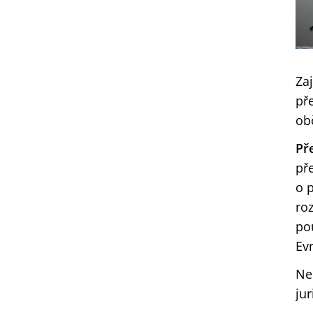
Za
př
ob
Př
př
o 
ro
po
Ev
Ne
jur