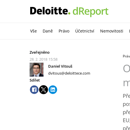
Vše
Daně
Právo
Účetnictví
Nemovitosti
Zveřejněno
Prá
28. 2. 2018
15:58
O
Daniel Vitouš
dvitous@deloittece.com
m
Sdílet
Př
po
př
EU
př