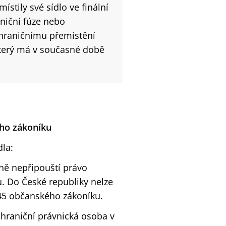
stily své sídlo ve finální
iční fúze nebo
shraničnímu přemístění
 který má v současné době
ého zákoníku
dla:
ně nepřipouští právo
u. Do České republiky nelze
145 občanského zákoníku.
ahraniční právnická osoba v