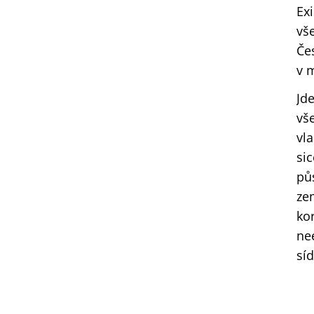
Ex
vš
Če
v 
Jd
vš
vl
si
pů
ze
ko
ne
sí