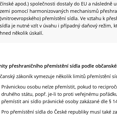
čínské apod.) společnosti dostaly do EU a následně umí
zemi pomocí harmonizovaných mechanismů přeshran
(vnitroevropského) přemístění sídla. Ve vztahu k pře
sídla je nutné vzít v úvahu i případný daňový režim,
hned několik úskalí.
mity přeshraničního přemístění sídla podle občansk
čanský zákoník vymezuje několik limitů přemístění sí
Právnickou osobu nelze přemístit, pokud to reciproč
druhého státu, popř. je-li to proti veřejnému pořádk
přemístit ani sídlo právnické osoby zakázané dle § 
Pro přemístění sídla do České republiky musí také z