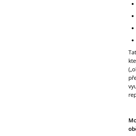
Ta
kt
(„
př
vy
re
Mo
ob