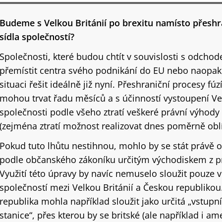
Budeme s Velkou Británií po brexitu namísto přeshr
sídla společností?
Společnosti, které budou chtít v souvislosti s odchod
přemístit centra svého podnikání do EU nebo naopak
situaci řešit ideálně již nyní. Přeshraniční procesy fúz
mohou trvat řadu měsíců a s účinností vystoupení Vel
společnosti podle všeho ztratí veškeré právní výhod
(zejména ztratí možnost realizovat dnes poměrně oblí
Pokud tuto lhůtu nestihnou, mohlo by se stát právě 
podle občanského zákoníku určitým východiskem z prá
Využití této úpravy by navíc nemuselo sloužit pouze 
společností mezi Velkou Británií a Českou republikou
republika mohla například sloužit jako určitá „vstupn
stanice“, přes kterou by se britské (ale například i am