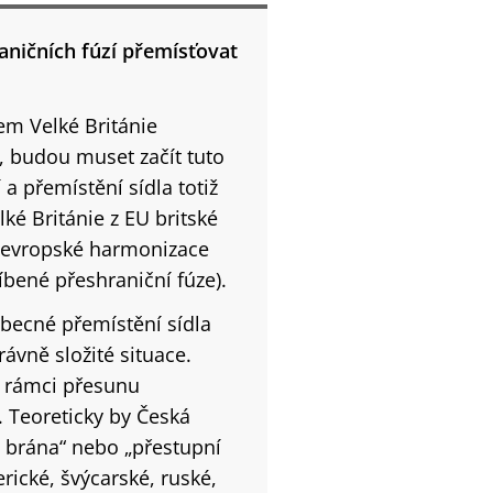
aničních fúzí přemísťovat
em Velké Británie
, budou muset začít tuto
í a přemístění sídla totiž
ké Británie z EU britské
y evropské harmonizace
bené přeshraniční fúze).
obecné přemístění sídla
vně složité situace.
v rámci přesunu
. Teoreticky by Česká
í brána“ nebo „přestupní
erické, švýcarské, ruské,