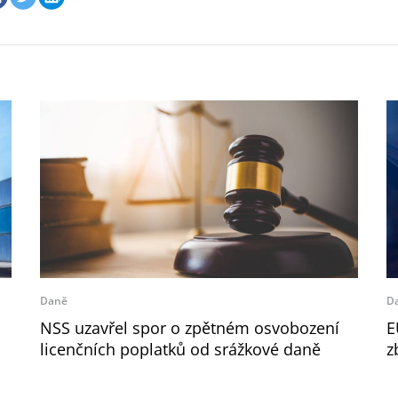
Daně
D
NSS uzavřel spor o zpětném osvobození
E
licenčních poplatků od srážkové daně
z