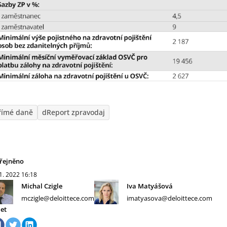
římé daně
dReport zpravodaj
řejněno
 1. 2022
16:18
Michal Czigle
Iva Matyášová
mczigle@deloittece.com
imatyasova@deloittece.com
let