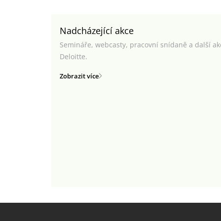
Nadcházející akce
Semináře, webcasty, pracovní snídaně a další a
Deloitte.
Zobrazit více