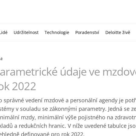
Lidé
Udržitelnost
Technologie
Poradenství
Deloitte živě
ně
arametrické údaje ve mzdové
ok 2022
o správné vedení mzdové a personální agendy je potř
stémy v souladu se zákonnými parametry. Jedná se z
nimální mzdy, minimální výše pojistného na zdravotn
kladů a redukčních hranic. V níže uvedené tabulce js
ehledně definované pro rok 2022.