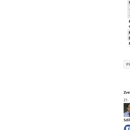
P
Zve
21.
Sdí