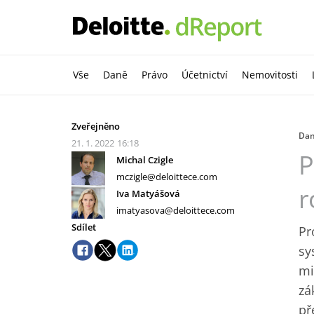
Vše
Daně
Právo
Účetnictví
Nemovitosti
Zveřejněno
Da
21. 1. 2022
16:18
P
Michal Czigle
mczigle@deloittece.com
r
Iva Matyášová
imatyasova@deloittece.com
Sdílet
Pr
sy
mi
zá
př